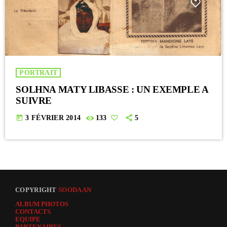
PORTRAIT
SOLHNA MATY LIBASSE : UN EXEMPLE A
SUIVRE
today
3 FÉVRIER 2014
133
5
COPYRIGHT
SOODAAN
ALBUM PHOTOS
CONTACTS
EQUIPE
PARTENAIRES