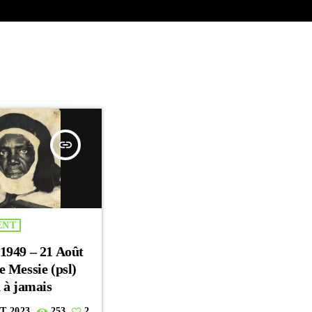
insert_link
ENT
 1949 – 21 Août
e Messie (psl)
a à jamais
T 2023
253
2