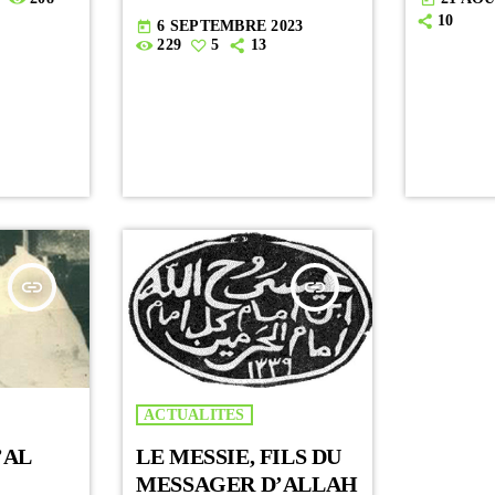
10
6 SEPTEMBRE 2023
today
229
5
13
insert_link
insert_link
ACTUALITES
’AL
LE MESSIE, FILS DU
MESSAGER D’ALLAH