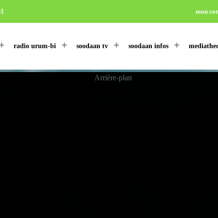
M
mon co
radio urum-bi
soodaan tv
soodaan infos
mediathe