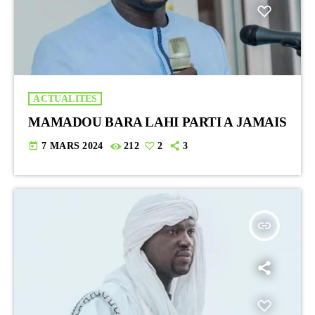
ACTUALITES
MAMADOU BARA LAHI PARTI A JAMAIS
today
7 MARS 2024
212
2
3
insert_link