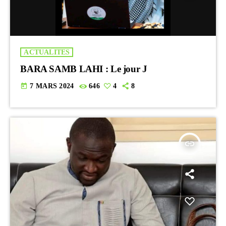
ACTUALITES
BARA SAMB LAHI : Le jour J
today
7 MARS 2024
646
4
8
insert_link