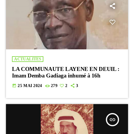
ACTUALITES
LA COMMUNAUTE LAYENE EN DEUIL :
Imam Demba Gadiaga inhumé à 16h
today
25 MAI 2024
279
2
3
insert_link