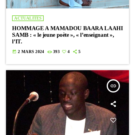
ACTUALITES
HOMMAGE A MAMADOU BAARA LAAHI
SAMB : « le jeune poète », « l’enseignant »,
l’IT.
today
2 MARS 2024
393
4
5
insert_link