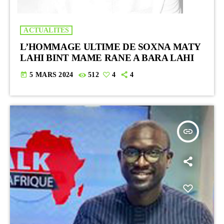
ACTUALITES
L’HOMMAGE ULTIME DE SOXNA MATY
LAHI BINT MAME RANE A BARA LAHI
today
5 MARS 2024
512
4
4
insert_link