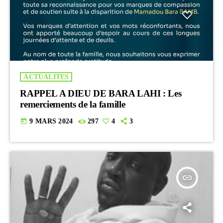
ACTUALITES
RAPPEL A DIEU DE BARA LAHI : Les
remerciements de la famille
today
9 MARS 2024
297
4
3
insert_link