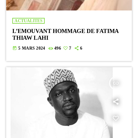
ACTUALITES
L’EMOUVANT HOMMAGE DE FATIMA
THIAW LAHI
today
5 MARS 2024
496
7
6
insert_link