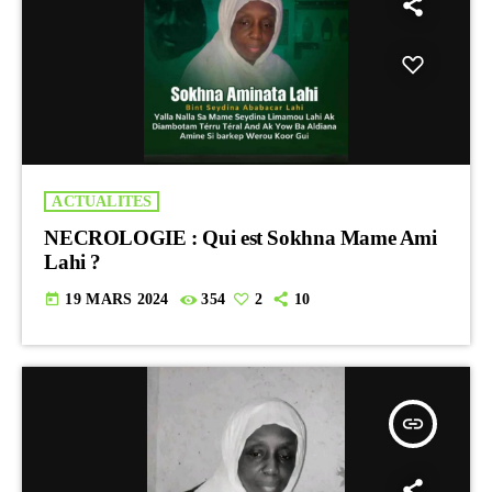
ACTUALITES
NECROLOGIE : Qui est Sokhna Mame Ami
Lahi ?
today
19 MARS 2024
354
2
10
insert_link