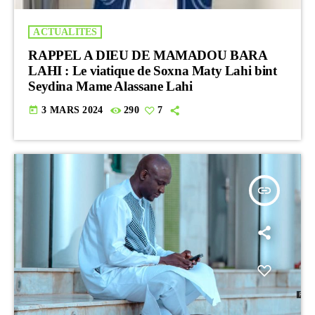
ACTUALITES
RAPPEL A DIEU DE MAMADOU BARA
LAHI : Le viatique de Soxna Maty Lahi bint
Seydina Mame Alassane Lahi
today
3 MARS 2024
290
7
insert_link