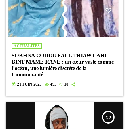
ACTUALITES
SOKHNA CODOU FALL THIAW LAHI
BINT MAME RANE : un cœur vaste comme
l’océan, une lumière discrète de la
Communauté
today
21 JUIN 2025
495
10
insert_link