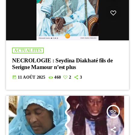
ACTUALITES
NECROLOGIE : Seydina Diakhaté fils de
Serigne Mamour n’est plus
today
11 AOÛT 2025
460
2
3
insert_link