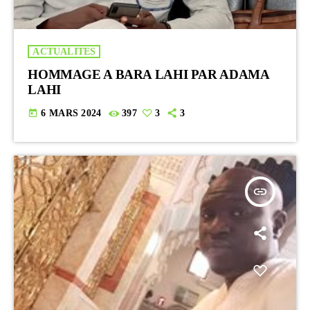
ACTUALITES
HOMMAGE A BARA LAHI PAR ADAMA
LAHI
today
6 MARS 2024
397
3
3
insert_link