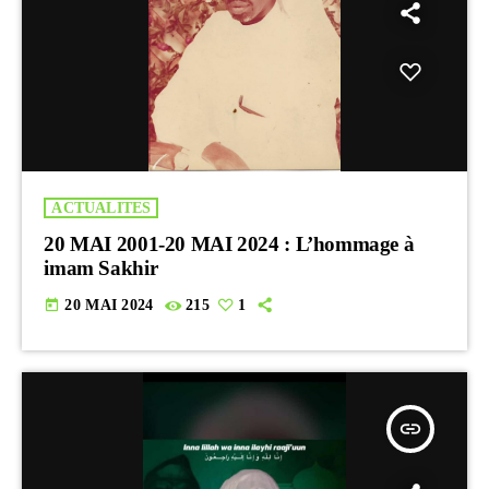
ACTUALITES
20 MAI 2001-20 MAI 2024 : L’hommage à
imam Sakhir
today
20 MAI 2024
215
1
insert_link