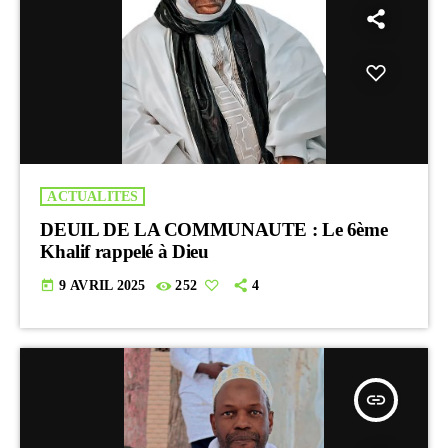
ACTUALITES
DEUIL DE LA COMMUNAUTE : Le 6ème
Khalif rappelé à Dieu
today
9 AVRIL 2025
252
4
insert_link