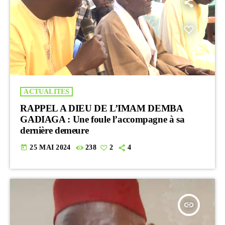
ACTUALITES
RAPPEL A DIEU DE L’IMAM DEMBA
GADIAGA : Une foule l’accompagne à sa
dernière demeure
today
25 MAI 2024
238
2
4
insert_link