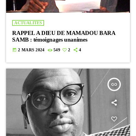
ACTUALITES
RAPPEL A DIEU DE MAMADOU BARA
SAMB : témoignages unanimes
today
2 MARS 2024
549
2
4
insert_link