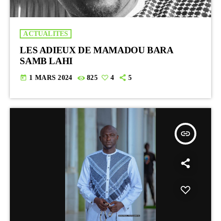
ACTUALITES
LES ADIEUX DE MAMADOU BARA
SAMB LAHI
today
1 MARS 2024
825
4
5
insert_link