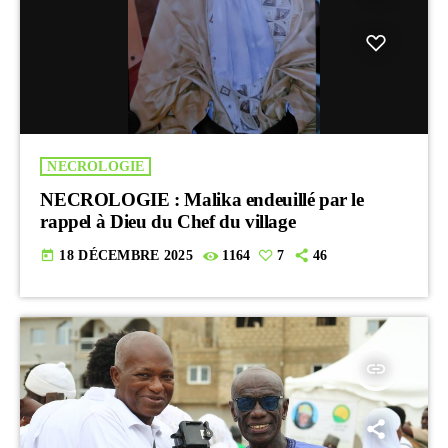
NECROLOGIE
NECROLOGIE : Malika endeuillé par le
rappel à Dieu du Chef du village
today
18 DÉCEMBRE 2025
1164
7
46
insert_link