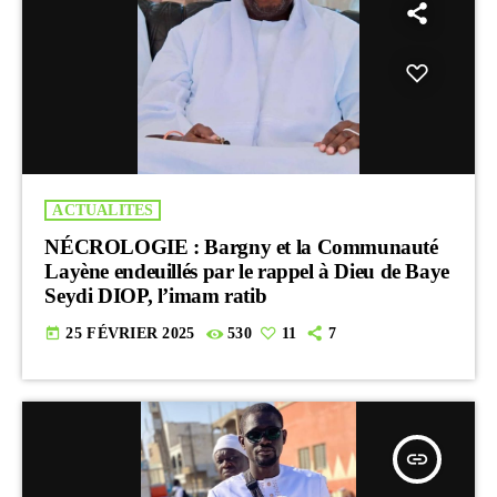
ACTUALITES
NÉCROLOGIE : Bargny et la Communauté
Layène endeuillés par le rappel à Dieu de Baye
Seydi DIOP, l’imam ratib
today
25 FÉVRIER 2025
530
11
7
insert_link