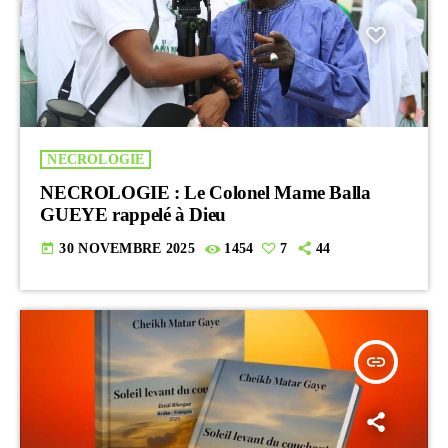
NECROLOGIE
NECROLOGIE : Le Colonel Mame Balla
GUEYE rappelé à Dieu
today
30 NOVEMBRE 2025
1454
7
44
insert_link