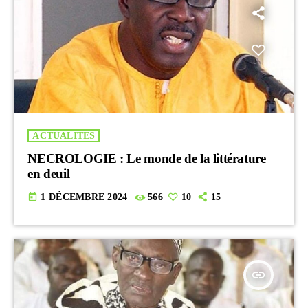
ACTUALITES
NECROLOGIE : Le monde de la littérature
en deuil
today
1 DÉCEMBRE 2024
566
10
15
insert_link