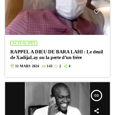
ACTUALITES
RAPPEL A DIEU DE BARA LAHI : Le deuil
de XadijaLay ou la perte d’un frère
today
11 MARS 2024
143
2
4
insert_link