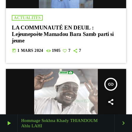
ACTUALITES
LA COMMUNAUTÉ EN DEUIL :
Lejeunepoète Mamadou Bara Samb parti si
jeune
today
1 MARS 2024
1905
7
7
insert_link
Hommage Sokhna Khady THIANDOUM
play_arrow
keyboard_arrow_right
Ahlu LAHI