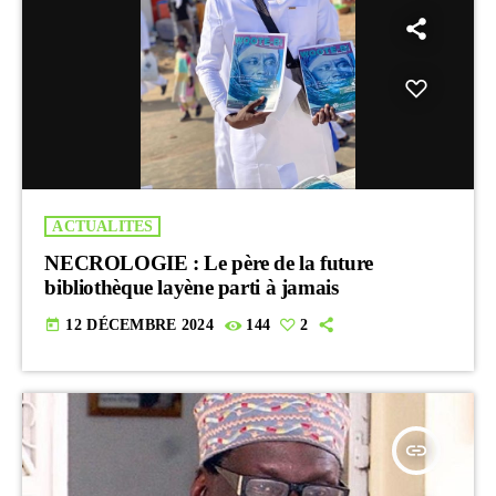
ACTUALITES
NECROLOGIE : Le père de la future
bibliothèque layène parti à jamais
today
12 DÉCEMBRE 2024
144
2
insert_link