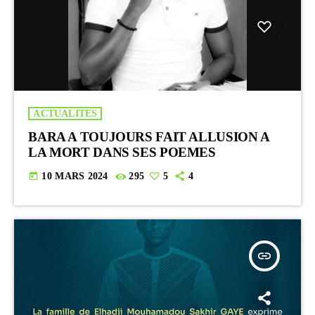
ACTUALITES
BARA A TOUJOURS FAIT ALLUSION A
LA MORT DANS SES POEMES
today
10 MARS 2024
295
5
4
insert_link