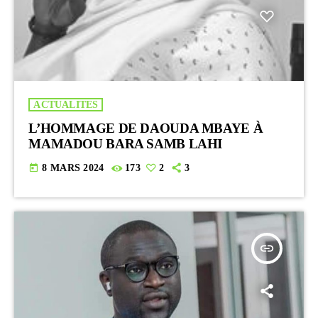
ACTUALITES
L’HOMMAGE DE DAOUDA MBAYE À
MAMADOU BARA SAMB LAHI
today
8 MARS 2024
173
2
3
insert_link