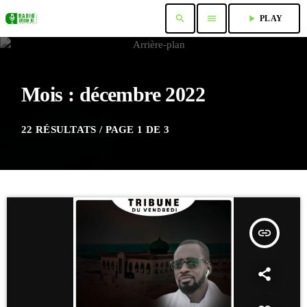
search
menu
play_arrow
PLAY
Mois : décembre 2022
22 RÉSULTATS / PAGE 1 DE 3
insert_link