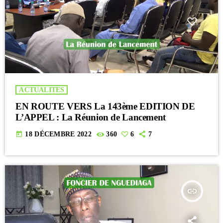
ACTUALITES
EN ROUTE VERS La 143ème EDITION DE
L’APPEL : La Réunion de Lancement
today
18 DÉCEMBRE 2022
360
6
7
insert_link