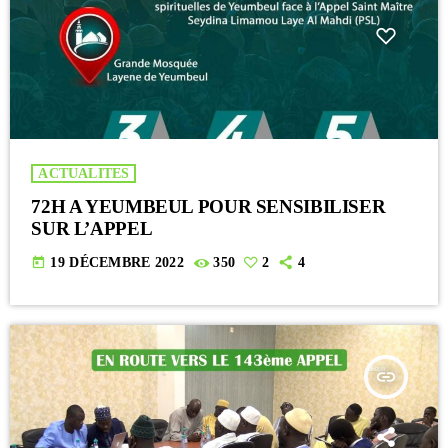
ACTUALITES
72H A YEUMBEUL POUR SENSIBILISER
SUR L’APPEL
today
19 DÉCEMBRE 2022
350
2
4
insert_link