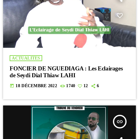
ACTUALITES
FONCIER DE NGUEDIAGA : Les Eclairages
de Seydi Dial Thiaw LAHI
today
18 DÉCEMBRE 2022
1740
12
6
insert_link