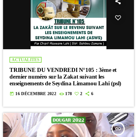
ACTUALITES
TRIBUNE DU VENDREDI N°105 : 3ème et
dernier numéro sur la Zakat suivant les
enseignements de Seydina Limamou Lahi (psl)
today
16 DÉCEMBRE 2022
178
2
6
insert_link