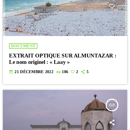
DOCUMENT
EXTRAIT OPTIQUE SUR ALMUNTAZAR :
Le nom originel : « Laay »
today
21 DÉCEMBRE 2022
186
2
5
insert_link