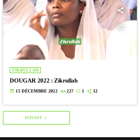
ZIKRULLAH
DOUGAR 2022 : Zikrullah
today
15 DÉCEMBRE 2022
227
1
12
navigate_next
SUIVANT