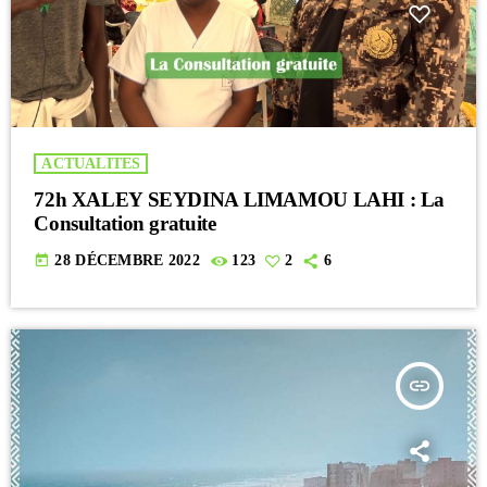
ACTUALITES
72h XALEY SEYDINA LIMAMOU LAHI : La
Consultation gratuite
today
28 DÉCEMBRE 2022
123
2
6
insert_link