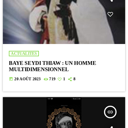
ACTUALITES
BAYE SEYDI THIAW : UN HOMME
MULTIDIMENSIONNEL
today
20 AOÛT 2023
719
1
8
insert_link