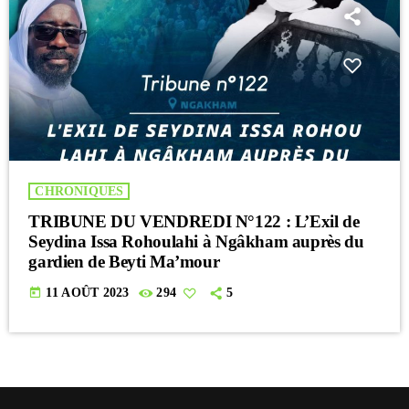
CHRONIQUES
TRIBUNE DU VENDREDI N°122 : L’Exil de
Seydina Issa Rohoulahi à Ngâkham auprès du
gardien de Beyti Ma’mour
today
11 AOÛT 2023
294
5