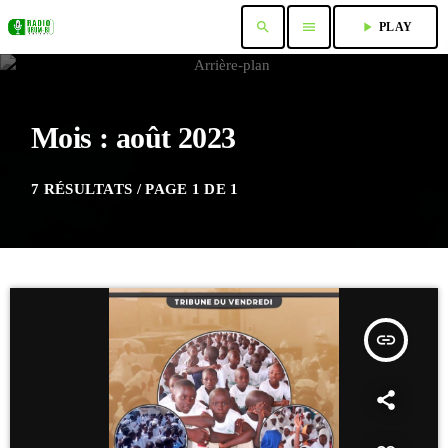
search
menu
play_arrow
PLAY
Mois : août 2023
7 RÉSULTATS / PAGE 1 DE 1
insert_link