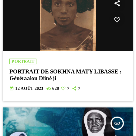
PORTRAIT
PORTRAIT DE SOKHNA MATY LIBASSE :
Généraalou Diiné ji
today
12 AOÛT 2023
628
7
7
insert_link