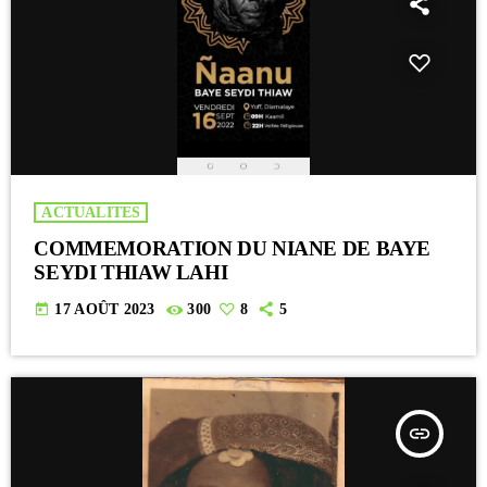
ACTUALITES
COMMEMORATION DU NIANE DE BAYE
SEYDI THIAW LAHI
today
17 AOÛT 2023
300
8
5
insert_link