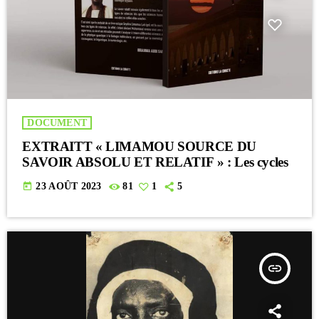
DOCUMENT
EXTRAITT « LIMAMOU SOURCE DU
SAVOIR ABSOLU ET RELATIF » : Les cycles
today
23 AOÛT 2023
81
1
5
insert_link