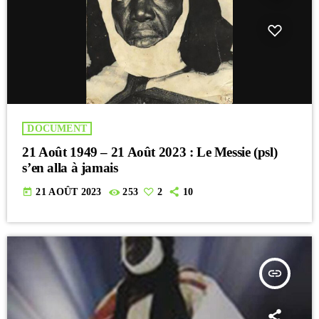
DOCUMENT
21 Août 1949 – 21 Août 2023 : Le Messie (psl)
s’en alla à jamais
today
21 AOÛT 2023
253
2
10
insert_link