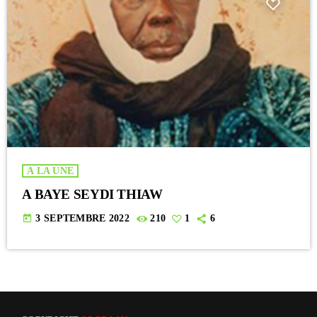
A LA UNE
A BAYE SEYDI THIAW
today
3 SEPTEMBRE 2022
210
1
6