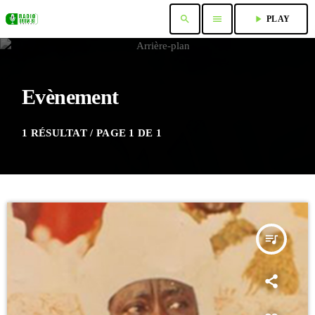
search
menu
play_arrow
PLAY
Evènement
1 RÉSULTAT / PAGE 1 DE 1
queue_music