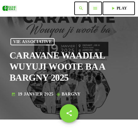
search
menu
play_arrow
PLAY
VIE ASSOCIATIVE
CARAVANE WAADIAL
WUYUJI WOOTE BA A
BARGNY 2025
19 JANVIER 2025
BARGNY
today
my_location
share
email