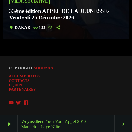
VIE ASSOCIATIVE
33ème édition APPEL DE LA JEUNESSE-
Vendredi 25 Décembre 2026
location_on
DAKAR
133
COPYRIGHT
SOODAAN
ALBUM PHOTOS
CONTACTS
EQUIPE
PARTENAIRES
Wuyussileen Yoor Yoor Appel 2012
play_arrow
keyboard_arrow_right
Mamadou Laye Ndir