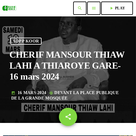
search
menu
play_arrow
PLAY
SOPP KOOR
CHERIF MANSOUR THIAW
LAHI A THIAROYE GARE-
16 mars 2024
16 MARS 2024
DEVANT LA PLACE PUBLIQUE
today
my_location
DE LA GRANDE MOSQUÉE
share
email