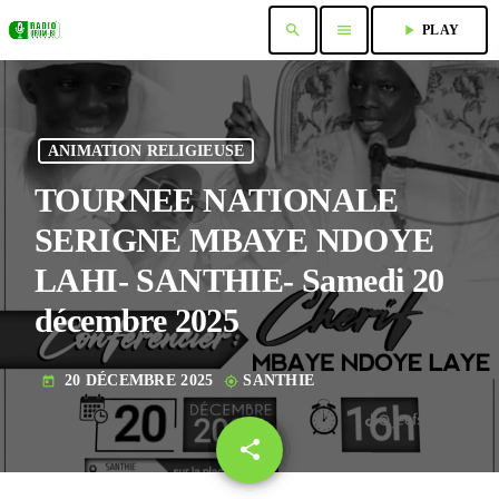
search
menu
play_arrow
PLAY
ANIMATION RELIGIEUSE
TOURNEE NATIONALE
SERIGNE MBAYE NDOYE
LAHI- SANTHIE- Samedi 20
décembre 2025
20 DÉCEMBRE 2025
SANTHIE
today
my_location
share
email