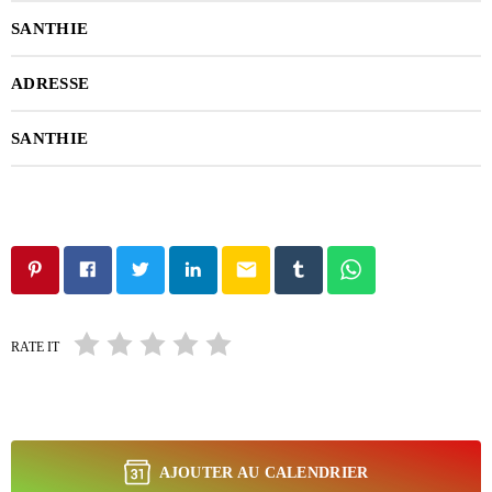
SANTHIE
ADRESSE
SANTHIE
email
RATE IT
AJOUTER AU CALENDRIER