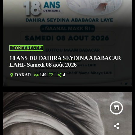
CONFERENCE
18 ANS DU DAHIRA SEYDINA ABABACAR
LAHI- Samedi 08 août 2026
location_on
DAKAR
140
4
today