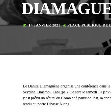
DIAMAGU
14 JANVIER 2023
PLACE PUBLIQUE DE
today
my_location
Le Dahira Diamaguène organise une conférence dans le
Seydina Limamou Lahi (psl). Ce sera le samedi 14 janvi
y est prévu un récital du Coran et à partir de 15h, la 
rendu au poète Libasse Niang.