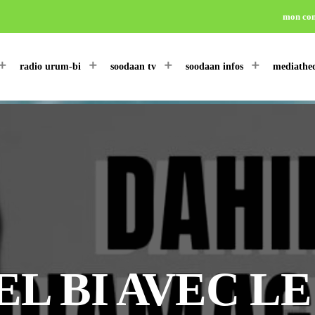
mon co
radio urum-bi
soodaan tv
soodaan infos
mediathe
EL BI AVEC L