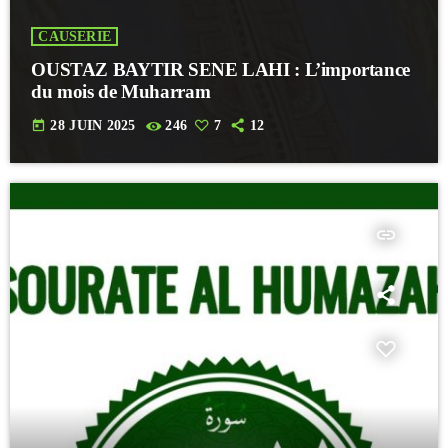
CAUSERIE
OUSTAZ BAYTIR SENE LAHI : L’importance
du mois de Muharram
today
28 JUIN 2025
246
7
12
insert_link