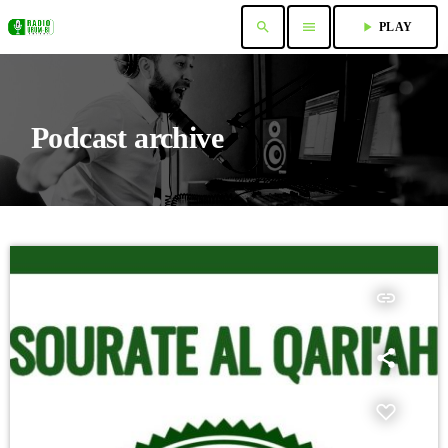
search
menu
play_arrow
PLAY
Podcast archive
insert_link