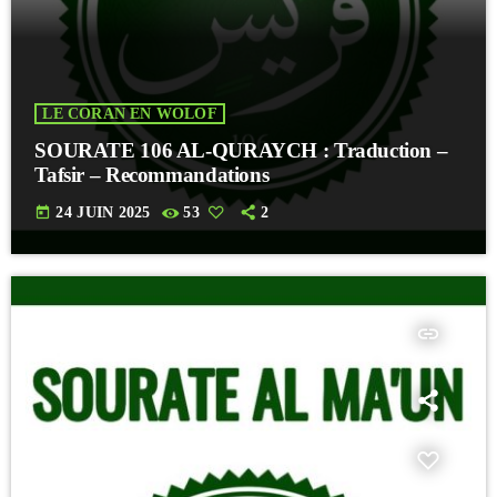
LE CORAN EN WOLOF
SOURATE 106 AL-QURAYCH : Traduction –
Tafsir – Recommandations
today
24 JUIN 2025
53
2
insert_link