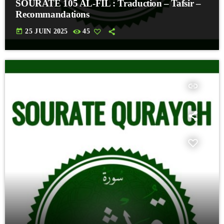
SOURATE 105 AL-FIL : Traduction – Tafsir –
Recommandations
today
25 JUIN 2025
45
insert_link