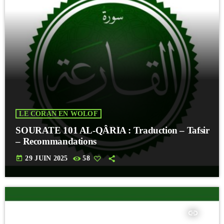
LE CORAN EN WOLOF
SOURATE 101 AL-QÂRIA : Traduction – Tafsir
– Recommandations
today
29 JUIN 2025
58
insert_link