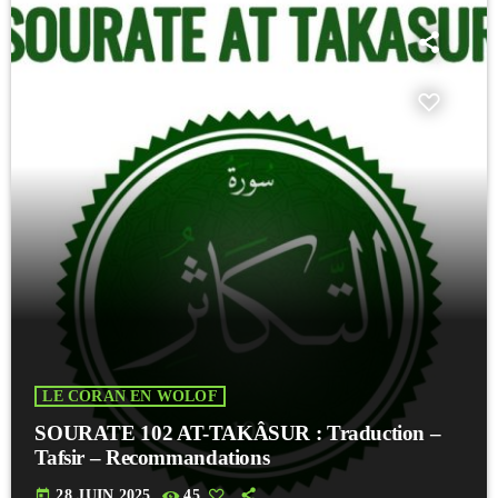
LE CORAN EN WOLOF
SOURATE 102 AT-TAKÂSUR : Traduction –
Tafsir – Recommandations
today
28 JUIN 2025
45