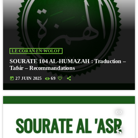
LE CORAN EN WOLOF
SOURATE 104 AL-HUMAZAH : Traduction –
Tafsir – Recommandations
today
27 JUIN 2025
69
insert_link