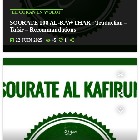
LE CORAN EN WOLOF
SOURATE 108 AL-KAWTHAR : Traduction –
Tafsir – Recommandations
today
22 JUIN 2025
45
1
insert_link