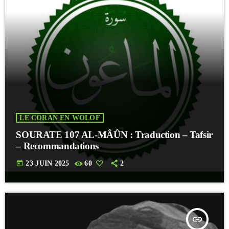
LE CORAN EN WOLOF
SOURATE 107 AL-MÂÛN : Traduction – Tafsir
– Recommandations
today
23 JUIN 2025
60
2
insert_link