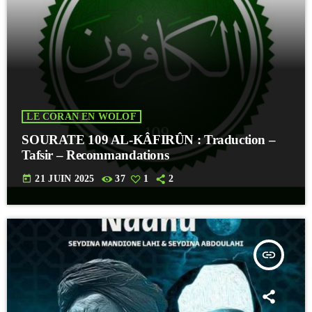
LE CORAN EN WOLOF
SOURATE 109 AL-KÂFIRÛN : Traduction –
Tafsir – Recommandations
today
21 JUIN 2025
37
1
2
insert_link