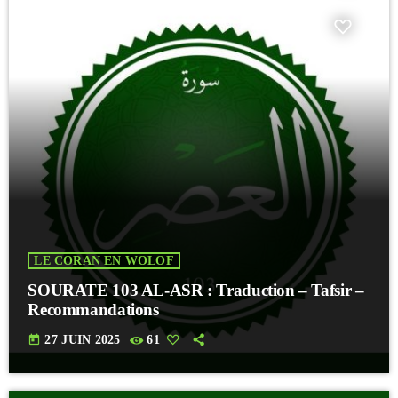
LE CORAN EN WOLOF
SOURATE 103 AL-ASR : Traduction – Tafsir –
Recommandations
today
27 JUIN 2025
61