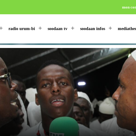
mon co
radio urum-bi
soodaan tv
soodaan infos
mediathe