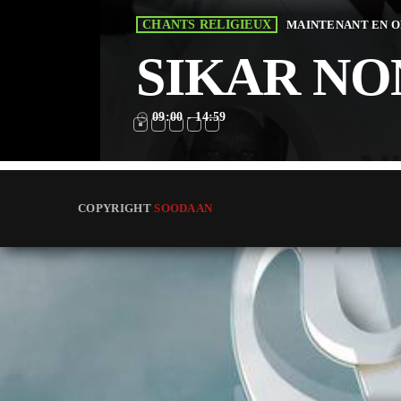
CHANTS RELIGIEUX
MAINTENANT EN 
SIKAR NO
09:00 - 14:59
access_time
COPYRIGHT
SOODAAN