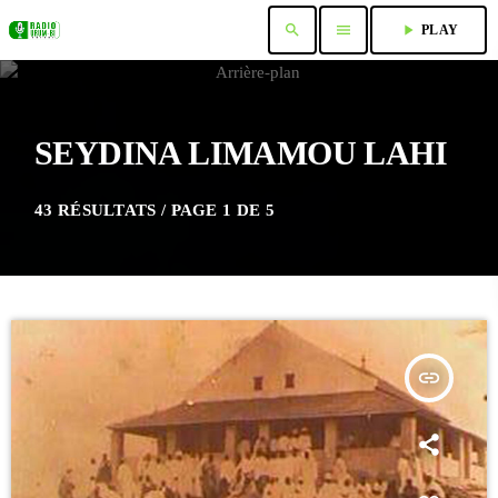
search
menu
play_arrow
PLAY
SEYDINA LIMAMOU LAHI
43 RÉSULTATS / PAGE 1 DE 5
insert_link