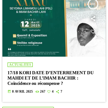
insert_link
ACTUALITES
17/18 KORI DATE D’ENTERREMENT DU
MAHDI ET DE L’IMAM BACHIR :
Coïncidence ou récompense ?
today
8 AVRIL 2025
267
4
7