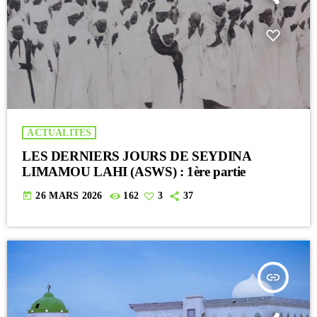
ACTUALITES
LES DERNIERS JOURS DE SEYDINA
LIMAMOU LAHI (ASWS) : 1ère partie
today
26 MARS 2026
162
3
37
insert_link