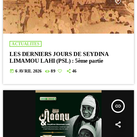
ACTUALITES
LES DERNIERS JOURS DE SEYDINA
LIMAMOU LAHI (PSL) : 5ème partie
today
6 AVRIL 2026
89
46
insert_link