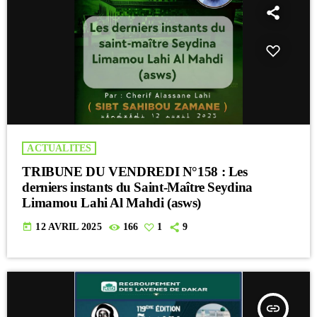
ACTUALITES
TRIBUNE DU VENDREDI N°158 : Les
derniers instants du Saint-Maître Seydina
Limamou Lahi Al Mahdi (asws)
today
12 AVRIL 2025
166
1
9
insert_link