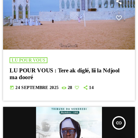
LU POUR VOUS
LU POUR VOUS : Tere ak diglé, lii la Ndjool
ma dooré
today
24 SEPTEMBRE 2025
28
14
insert_link