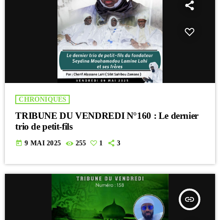
CHRONIQUES
TRIBUNE DU VENDREDI N°160 : Le dernier
trio de petit-fils
today
9 MAI 2025
255
1
3
insert_link