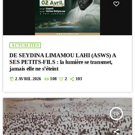
ACTUALITES
DE SEYDINA LIMAMOU LAHI (ASWS) A
SES PETITS-FILS : la lumière se transmet,
jamais elle ne s’éteint
today
2 AVRIL 2026
108
2
103
insert_link