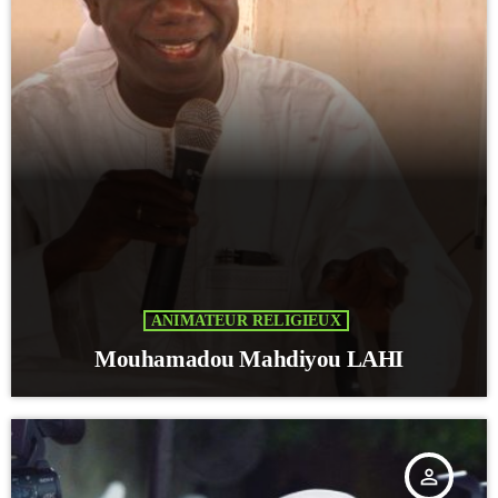
ANIMATEUR RELIGIEUX
Mouhamadou Mahdiyou LAHI
person_outline