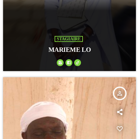
STAGIAIRE
MARIEME LO
person_outline