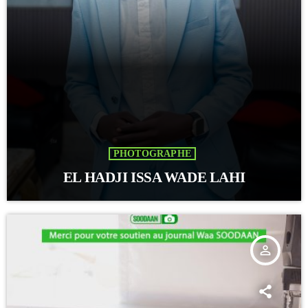
PHOTOGRAPHE
EL HADJI ISSA WADE LAHI
person_outline