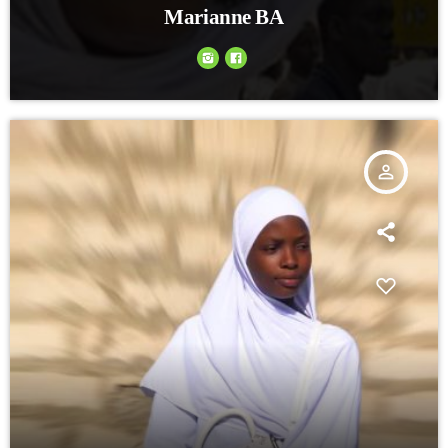
Marianne BA
person_outline