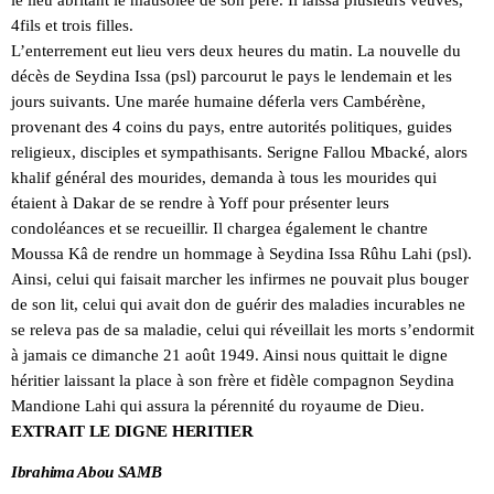
4fils et trois filles.
L’enterrement eut lieu vers deux heures du matin. La nouvelle du
décès de Seydina Issa (psl) parcourut le pays le lendemain et les
jours suivants. Une marée humaine déferla vers Cambérène,
provenant des 4 coins du pays, entre autorités politiques, guides
religieux, disciples et sympathisants. Serigne Fallou Mbacké, alors
khalif général des mourides, demanda à tous les mourides qui
étaient à Dakar de se rendre à Yoff pour présenter leurs
condoléances et se recueillir. Il chargea également le chantre
Moussa Kâ de rendre un hommage à Seydina Issa Rûhu Lahi (psl).
Ainsi, celui qui faisait marcher les infirmes ne pouvait plus bouger
de son lit, celui qui avait don de guérir des maladies incurables ne
se releva pas de sa maladie, celui qui réveillait les morts s’endormit
à jamais ce dimanche 21 août 1949. Ainsi nous quittait le digne
héritier laissant la place à son frère et fidèle compagnon Seydina
Mandione Lahi qui assura la pérennité du royaume de Dieu.
EXTRAIT LE DIGNE HERITIER
Ibrahima Abou SAMB