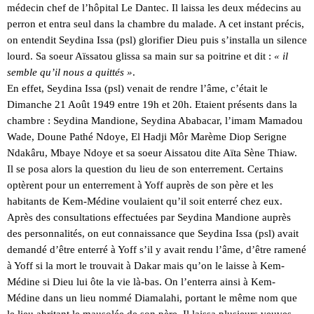
médecin chef de l’hôpital Le Dantec. Il laissa les deux médecins au
perron et entra seul dans la chambre du malade. A cet instant précis,
on entendit Seydina Issa (psl) glorifier Dieu puis s’installa un silence
lourd. Sa soeur Aïssatou glissa sa main sur sa poitrine et dit :
« il
semble qu’il nous a quittés »
.
En effet, Seydina Issa (psl) venait de rendre l’âme, c’était le
Dimanche 21 Août 1949 entre 19h et 20h. Etaient présents dans la
chambre : Seydina Mandione, Seydina Ababacar, l’imam Mamadou
Wade, Doune Pathé Ndoye, El Hadji Môr Marème Diop Serigne
Ndakâru, Mbaye Ndoye et sa soeur Aissatou dite Aïta Sène Thiaw.
Il se posa alors la question du lieu de son enterrement. Certains
optèrent pour un enterrement à Yoff auprès de son père et les
habitants de Kem-Médine voulaient qu’il soit enterré chez eux.
Après des consultations effectuées par Seydina Mandione auprès
des personnalités, on eut connaissance que Seydina Issa (psl) avait
demandé d’être enterré à Yoff s’il y avait rendu l’âme, d’être ramené
à Yoff si la mort le trouvait à Dakar mais qu’on le laisse à Kem-
Médine si Dieu lui ôte la vie là-bas. On l’enterra ainsi à Kem-
Médine dans un lieu nommé Diamalahi, portant le même nom que
le lieu abritant le mausolée de son père. Il laissa plusieurs veuves,