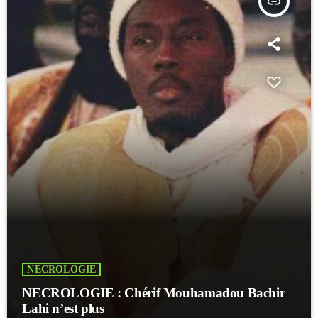
insert_link
NECROLOGIE
NECROLOGIE : Chérif Mouhamadou Bachir
Lahi n’est plus