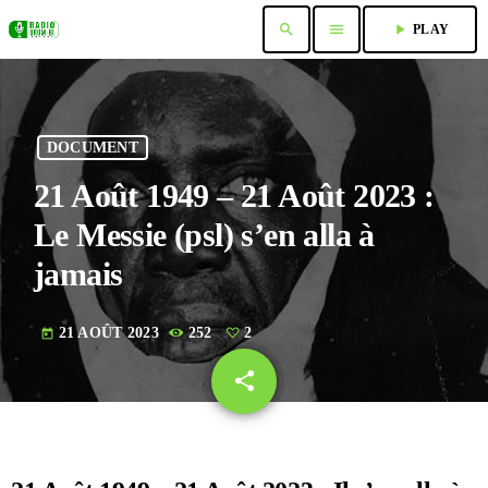
search
menu
play_arrow
PLAY
DOCUMENT
21 Août 1949 – 21 Août 2023 :
Le Messie (psl) s’en alla à
jamais
21 AOÛT 2023
252
2
today
share
email
2