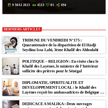
today
9 MAI 2023
4533
81
694
DERNIERS ARTICLES
TRIBUNE DU VENDREDI N°175 :
Quarantenaire de la disparition de El Hadji
Seydina Issa Lahi, 3ème Khalif des Ahloulahi
POLITIQUE – RELIGION : En visite chez le
Khalif des Layènes, le ministre de l’Intérieur
sollicite des prières pour le Sénégal
DIPLOMATIE, SPIRITUALITE ET
DEVELOPPEMENT LOCAL : le Khalif des
Layènes reçoit les ambassadrices de Belgique et
des Pays-Bas
DEDICACE A MALIKA : Deux ouvrages