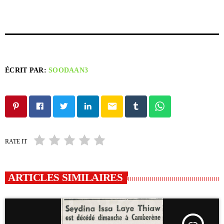
ÉCRIT PAR:
SOODAAN3
email
RATE IT
ARTICLES SIMILAIRES