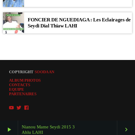
FONCIER DE NGUEDIAGA : Les Eclairages de
Seydi Dial Thiaw LAHI
COPYRIGHT
SOODAAN
ALBUM PHOTOS
CONTACTS
EQUIPE
PARTENAIRES
Nianou Mame Seydi 2015 3
play_arrow
keyboard_arrow_right
Ahlu LAHI