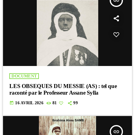
insert_link
DOCUMENT
LES OBSEQUES DU MESSIE (AS) : tel que
raconté par le Professeur Assane Sylla
today
16 AVRIL 2026
81
99
insert_link