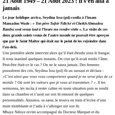
21 Août 1949 – 21 Août 2023 : Il s’en alla à
jamais
Le jour fatidique arriva, Seydina Issa (psl) confia à l’imam
Mamadou Wade :
« Ton père Tafsir Ndické et Cheikh Ahmadou
Bamba sont venus tout à l’heure me rendre visite
». La visite de ces
deux grands saints venus de l’autre monde ne pouvait être aperçue
que par le Saint Maître qui était sur le point de les rejoindre dans
l’au-delà.
Une première alerte intervint alors qu’il était étendu sous le hangar.
Il resta inanimé quelques instants. On crut qu’il avait rendu l’âme.
Peut-être était-ce le cas ? On ne le saura jamais. Des femmes
poussèrent des cris, Seydina Issa (psl) fit un sursaut et déclara :
«C’est ainsi que vous vous comporterez quand je ne serai plus de ce
monde ? Où sont les valeurs que je vous ai transmises ? »
. Il les
sermonna, les incita à rester calme en toute situation puis se rendit
dans sa chambre et s’assit sur son lit entouré de quelques
personnalités. Aïssatou, sa sœur, le trouva en train d’écrire d’une
main tremblante et l’aida à s’allonger sur son lit.
Mbaye Ndoye revint accompagné du Docteur Marquet et du