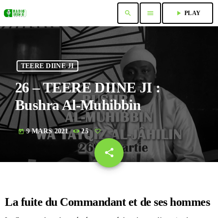
search
menu
play_arrow
PLAY
TEERE DIINE JI
26 – TEERE DIINE JI :
Bushra Al-Muhibbin
9 MARS 2021
25
today
share
email
La fuite du Commandant et de ses hommes