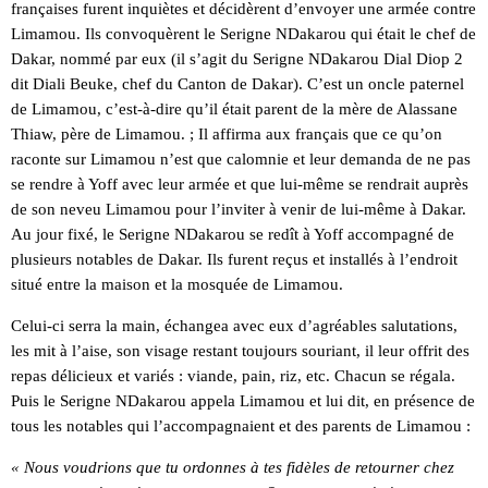
françaises furent inquiètes et décidèrent d’envoyer une armée contre
Limamou. Ils convoquèrent le Serigne NDakarou qui était le chef de
Dakar, nommé par eux (il s’agit du Serigne NDakarou Dial Diop 2
dit Diali Beuke, chef du Canton de Dakar). C’est un oncle paternel
de Limamou, c’est-à-dire qu’il était parent de la mère de Alassane
Thiaw, père de Limamou. ; Il affirma aux français que ce qu’on
raconte sur Limamou n’est que calomnie et leur demanda de ne pas
se rendre à Yoff avec leur armée et que lui-même se rendrait auprès
de son neveu Limamou pour l’inviter à venir de lui-même à Dakar.
Au jour fixé, le Serigne NDakarou se redît à Yoff accompagné de
plusieurs notables de Dakar. Ils furent reçus et installés à l’endroit
situé entre la maison et la mosquée de Limamou.
Celui-ci serra la main, échangea avec eux d’agréables salutations,
les mit à l’aise, son visage restant toujours souriant, il leur offrit des
repas délicieux et variés : viande, pain, riz, etc. Chacun se régala.
Puis le Serigne NDakarou appela Limamou et lui dit, en présence de
tous les notables qui l’accompagnaient et des parents de Limamou :
« Nous voudrions que tu ordonnes à tes fidèles de retourner chez