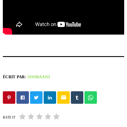
ÉCRIT PAR:
SOODAAN3
email
RATE IT