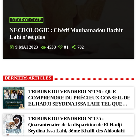
NECROLOGIE
NECROLOGIE : Chérif Mouhamadou Bachir
Lahi n’est plus
today
9 MAI 2023
4533
81
702
DERNIERS ARTICLES
TRIBUNE DU VENDREDI N°176 : QUE
COMPRENDRE DU PRÉCIEUX CONSEIL DE
EL HADJI SEYDINA ISSA LAHI TEL QUE
RAPPORTÉ PAR LE KHALIF SERIGNE
BABACAR SY MANSOUR : « Li Baax Matul
TRIBUNE DU VENDREDI N°175 :
Kër, Li Bon Matul Kër »
Quarantenaire de la disparition de El Hadji
Seydina Issa Lahi, 3ème Khalif des Ahloulahi