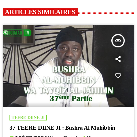
ARTICLES SIMILAIRES
insert_link
TEERE DIINE JI
37 TEERE DIINE JI : Bushra Al Muhibbin