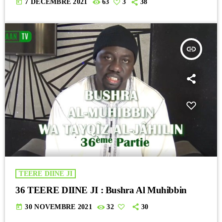
today
7 DÉCEMBRE 2021
63
3
38
insert_link
TEERE DIINE JI
36 TEERE DIINE JI : Bushra Al Muhibbin
today
30 NOVEMBRE 2021
32
30