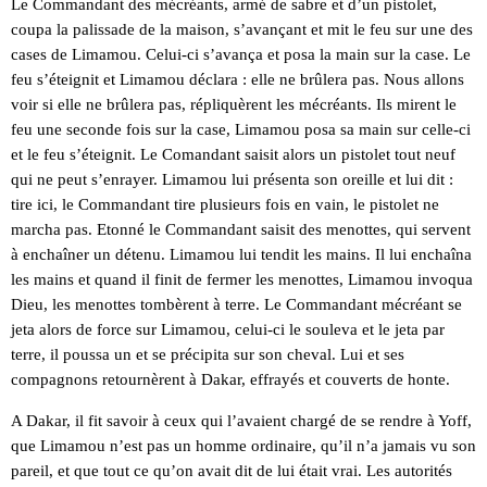
Le Commandant des mécréants, armé de sabre et d’un pistolet,
coupa la palissade de la maison, s’avançant et mit le feu sur une des
cases de Limamou. Celui-ci s’avança et posa la main sur la case. Le
feu s’éteignit et Limamou déclara : elle ne brûlera pas. Nous allons
voir si elle ne brûlera pas, répliquèrent les mécréants. Ils mirent le
feu une seconde fois sur la case, Limamou posa sa main sur celle-ci
et le feu s’éteignit. Le Comandant saisit alors un pistolet tout neuf
qui ne peut s’enrayer. Limamou lui présenta son oreille et lui dit :
tire ici, le Commandant tire plusieurs fois en vain, le pistolet ne
marcha pas. Etonné le Commandant saisit des menottes, qui servent
à enchaîner un détenu. Limamou lui tendit les mains. Il lui enchaîna
les mains et quand il finit de fermer les menottes, Limamou invoqua
Dieu, les menottes tombèrent à terre. Le Commandant mécréant se
jeta alors de force sur Limamou, celui-ci le souleva et le jeta par
terre, il poussa un et se précipita sur son cheval. Lui et ses
compagnons retournèrent à Dakar, effrayés et couverts de honte.
A Dakar, il fit savoir à ceux qui l’avaient chargé de se rendre à Yoff,
que Limamou n’est pas un homme ordinaire, qu’il n’a jamais vu son
pareil, et que tout ce qu’on avait dit de lui était vrai. Les autorités