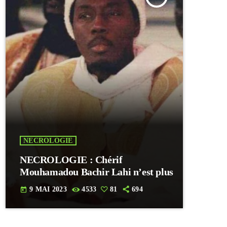
NECROLOGIE
NECROLOGIE : Chérif
Mouhamadou Bachir Lahi n’est plus
9 MAI 2023
4533
81
694
today