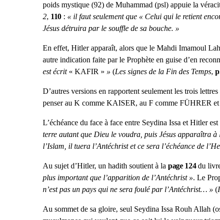
poids mystique (92) de Muhammad (psl) appuie la véracité
2
,
110
:
« il faut seulement que « Celui qui le retient enco
Jésus détruira par le souffle de sa bouche. »
En effet, Hitler apparaît, alors que le Mahdi Imamoul Lah
autre indication faite par le Prophète en guise d’en reconn
est écrit
« KAFIR »
»
(
Les signes de la Fin des Temps
,
p
D’autres versions en rapportent seulement les trois lettre
penser au K comme KAISER, au F comme FÜHRER e
L’échéance du face à face entre Seydina Issa et Hitler est 
terre autant que Dieu le voudra, puis Jésus apparaîtra 
l’Islam, il tuera l’Antéchrist et ce sera l’échéance de l’He
Au sujet d’Hitler, un hadith soutient à la
page 124
du livr
plus important que l’apparition de l’Antéchrist »
. Le Pro
n’est pas un pays qui ne sera foulé par l’Antéchrist… »
(
Au sommet de sa gloire, seul Seydina Issa Rouh Allah (ose