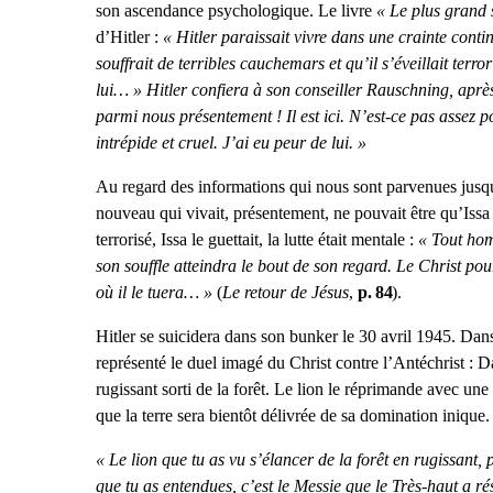
son ascendance psychologique. Le livre
« Le plus grand 
d’Hitler :
« Hitler paraissait vivre dans une crainte conti
souffrait de terribles cauchemars et qu’il s’éveillait terror
lui… » Hitler confiera à son conseiller Rauschning, aprè
parmi nous présentement ! Il est ici. N’est-ce pas assez p
intrépide et cruel. J’ai eu peur de lui. »
Au regard des informations qui nous sont parvenues jusq
nouveau qui vivait, présentement, ne pouvait être qu’Issa Ro
terrorisé, Issa le guettait, la lutte était mentale :
« Tout homm
son souffle atteindra le bout de son regard. Le Christ pou
où il le tuera… »
(
Le retour de Jésus
,
p. 84
).
Hitler se suicidera dans son bunker le 30 avril 1945. Dans
représenté le duel imagé du Christ contre l’Antéchris
rugissant sorti de la forêt. Le lion le réprimande avec u
que la terre sera bientôt délivrée de sa domination inique. 
« Le lion que tu as vu s’élancer de la forêt en rugissant, 
que tu as entendues, c’est le Messie que le Très-haut a rés