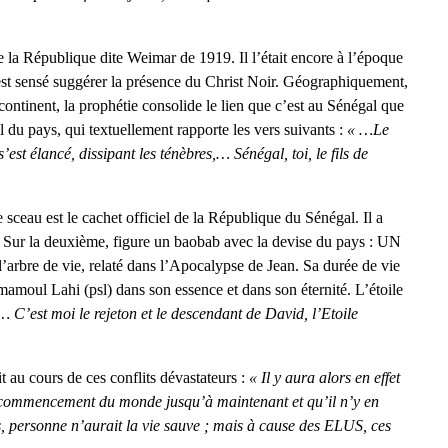
 la République dite Weimar de 1919. Il l’était encore à l’époque
t est sensé suggérer la présence du Christ Noir. Géographiquement,
 continent, la prophétie consolide le lien que c’est au Sénégal que
l du pays, qui textuellement rapporte les vers suivants :
« …Le
est élancé, dissipant les ténèbres,… Sénégal, toi, le fils de
sceau est le cachet officiel de la République du Sénégal. Il a
le. Sur la deuxième, figure un baobab avec la devise du pays : UN
re de vie, relaté dans l’Apocalypse de Jean. Sa durée de vie
Imamoul Lahi (psl) dans son essence et dans son éternité. L’étoile
 C’est moi le rejeton et le descendant de David, l’Etoile
t au cours de ces conflits dévastateurs :
« Il y aura alors en effet
le commencement du monde jusqu’à maintenant et qu’il n’y en
és, personne n’aurait la vie sauve ; mais à cause des ELUS, ces