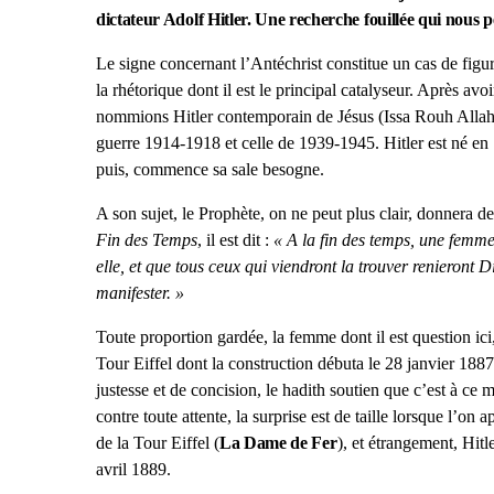
dictateur Adolf Hitler. Une recherche fouillée qui nous 
Le signe concernant l’Antéchrist constitue un cas de figu
la rhétorique dont il est le principal catalyseur. Après a
nommions Hitler contemporain de Jésus (Issa Rouh Allah (ps
guerre 1914-1918 et celle de 1939-1945. Hitler est né en
puis, commence sa sale besogne.
A son sujet, le Prophète, on ne peut plus clair, donnera de
Fin des Temps
, il est dit :
« A la fin des temps, une femme
elle, et que tous ceux qui viendront la trouver renieront
manifester. »
Toute proportion gardée, la femme dont il est question ici
Tour Eiffel dont la construction débuta le 28 janvier 188
justesse et de concision, le hadith soutien que c’est à ce
contre toute attente, la surprise est de taille lorsque l’o
de la Tour Eiffel (
La Dame de Fer
), et étrangement, Hitle
avril 1889.