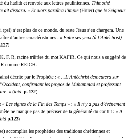
 du hadith et renvoie aux lettres pauliniennes,
Thimothé
re ait disparu. » Et alors paraîtra l’impie
(Hitler)
que le Seigneur
i (psl) n’est plus de ce monde, du reste Jésus s’en chargera. Une
aître d’autres caractéristiques :
« Entre ses yeux (à l’Antéchrist)
.127
)
s K, F, R, racine trilitère du mot KAFIR. Ce qui nous a suggéré de
t R comme REICH.
ainsi décrite par le Prophète :
« …L’Antéchrist demeurera sur
à l’Occident, confirmant les propos de Muhammad et professant
ure. »
(
ibid
.
p. 132
)
e «
Les signes de la Fin des Temps
» :
« Il n’y a pas d’évènement
phète ne manque pas de préciser de la généralité du conflit :
« Il
Ibid
p.123
)
) accomplira les prophéties des traditions chrétiennes et