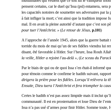
musulmanes qui veulent que ce soit lui le vainqueur triom
pensent certains, car le duel qu’Issa (psl) entamera, sera
les capacités notoires de soumettre ses adversaires par la
à fait infliger la mort; c’est ainsi que la tradition impose I
mal. Il en avait la pleine autorité d’autant que c’est son p
pour tuer l’Antéchrist. »
(
Le retour de Jésus
,
p.101
)
A l’approche de l’année 1945, alors que la guerre battait so
torride du mois de mai qu’un de ses fidèles viendra lui re
disant, été favorable à Hitler. Sur l’heure, Issa Rouh Allah
la veille, Hitler a rejoint l’au-delà »
, (
Le sceau du Paracl
Par le biais de qui ou de quoi Issa s’en était-il informé 
pour témoin comme le confirme le hadith suivant, rapport
dirigera la prière pour les fidèles. Lorsqu’il relèvera la tê
Ensuite, Dieu tuera l’Antéchrist et fera triompher la caus
Certes le hadith n’est pas assez limpide mais il inclut qu’I
communauté. Il est en prosternation et loue Dieu de l’ente
Issa n’a pas usé d’armes pour finir Hitler. Somme toute, Hi