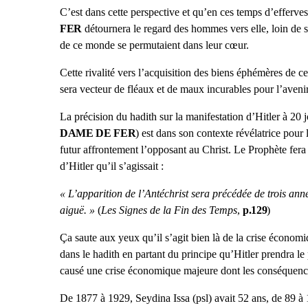
C’est dans cette perspective et qu’en ces temps d’effe
FER
détournera le regard des hommes vers elle, loin de s
de ce monde se permutaient dans leur cœur.
Cette rivalité vers l’acquisition des biens éphémères de 
sera vecteur de fléaux et de maux incurables pour l’aven
La précision du hadith sur la manifestation d’Hitler à 20 
DAME DE FER
) est dans son contexte révélatrice pour
futur affrontement l’opposant au Christ. Le Prophète fera
d’Hitler qu’il s’agissait :
« L’apparition de l’Antéchrist sera précédée de trois ann
aiguë. »
(
Les Signes de la Fin des Temps
,
p.129
)
Ça saute aux yeux qu’il s’agit bien là de la crise économ
dans le hadith en partant du principe qu’Hitler prendra l
causé une crise économique majeure dont les conséquenc
De 1877 à 1929, Seydina Issa (psl) avait 52 ans, de 89 à