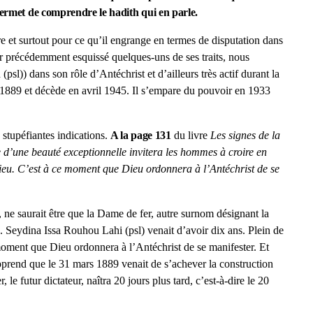
permet de comprendre le hadith qui en parle.
re et surtout pour ce qu’il engrange en termes de disputation dans
voir précédemment esquissé quelques-uns de ses traits, nous
l)) dans son rôle d’Antéchrist et d’ailleurs très actif durant la
 1889 et décède en avril 1945. Il s’empare du pouvoir en 1933
 stupéfiantes indications.
A la page 131
du livre
Les signes de la
 d’une beauté exceptionnelle invitera les hommes à croire en
 Dieu. C’est à ce moment que Dieu ordonnera à l’Antéchrist de se
, ne saurait être que la Dame de fer, autre surnom désignant la
7. Seydina Issa Rouhou Lahi (psl) venait d’avoir dix ans. Plein de
 moment que Dieu ordonnera à l’Antéchrist de se manifester. Et
n apprend que le 31 mars 1889 venait de s’achever la construction
r, le futur dictateur, naîtra 20 jours plus tard, c’est-à-dire le 20