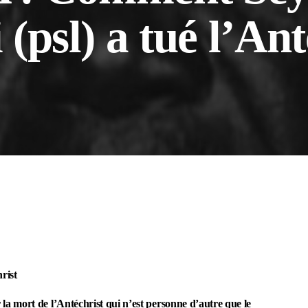
psl) a tué l’Ant
rist
 mort de l’Antéchrist qui n’est personne d’autre que le