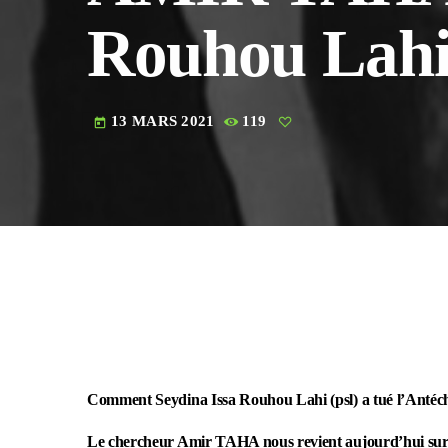
Rouhou Lahi (
13 MARS 2021
119
today
Comment Seydina Issa Rouhou Lahi (psl) a tué l’Antéch
Le chercheur Amir TAHA nous revient aujourd’hui sur la