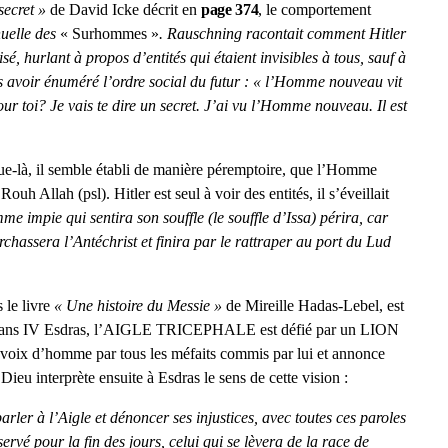
secret »
de David Icke décrit en
page 374
, le comportement
nuelle des
« Surhommes »
. Rauschning racontait comment Hitler
isé, hurlant à propos d’entités qui étaient invisibles à tous, sauf à
s avoir énuméré l’ordre social du futur : « l’Homme nouveau vit
our toi? Je vais te dire un secret. J’ai vu l’Homme nouveau. Il est
ue-là, il semble établi de manière péremptoire, que l’Homme
uh Allah (psl). Hitler est seul à voir des entités, il s’éveillait
e impie qui sentira son souffle (le souffle d’Issa) périra, car
rchassera l’Antéchrist et finira par le rattraper au port du Lud
 le livre
« Une histoire du Messie »
de Mireille Hadas-Lebel, est
t : Dans IV Esdras, l’AIGLE TRICEPHALE est défié par un LION
ne voix d’homme par tous les méfaits commis par lui et annonce
Dieu interprète ensuite à Esdras le sens de cette vision :
parler à l’Aigle et dénoncer ses injustices, avec toutes ces paroles
ervé pour la fin des jours, celui qui se lèvera de la race de