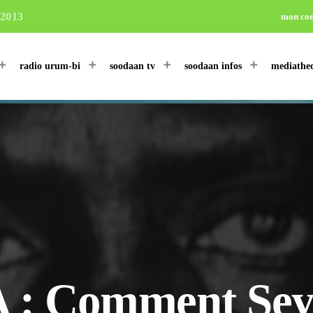
2013
mon co
radio urum-bi
soodaan tv
soodaan infos
mediathe
: Comment Seyd