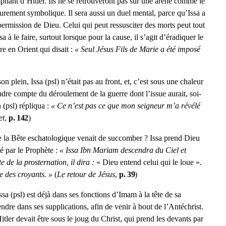
phant d’Hitler. Ils ne se retrouveront pas sur une arène comme le
 purement symbolique. Il sera aussi un duel mental, parce qu’Issa a
 permission de Dieu. Celui qui peut ressusciter des morts peut tout
ssa à le faire, surtout lorsque pour la cause, il s’agit d’éradiquer le
ère en Orient qui disait :
« Seul Jésus Fils de Marie a été imposé
n plein, Issa (psl) n’était pas au front, et, c’est sous une chaleur
ndre compte du déroulement de la guerre dont l’issue aurait, soi-
 (psl) répliqua :
« Ce n’est pas ce que mon seigneur m’a révélé
et
,
p. 142
)
que la Bête eschatologique venait de succomber ? Issa prend Dieu
é par le Prophète :
« Issa Ibn Mariam descendra du Ciel et
te de la prosternation, il dira :
« Dieu entend celui qui le loue »
.
e des croyants. »
(
Le retour de Jésus
,
p. 39
)
ssa (psl) est déjà dans ses fonctions d’Imam à la tête de sa
ndre dans ses supplications, afin de venir à bout de l’Antéchrist.
tler devait être sous le joug du Christ, qui prend les devants par