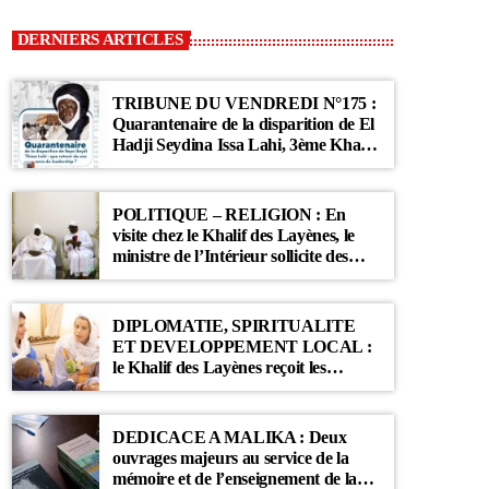
DERNIERS ARTICLES
TRIBUNE DU VENDREDI N°175 :
Quarantenaire de la disparition de El
Hadji Seydina Issa Lahi, 3ème Khalif
des Ahloulahi
POLITIQUE – RELIGION : En
visite chez le Khalif des Layènes, le
ministre de l’Intérieur sollicite des
prières pour le Sénégal
DIPLOMATIE, SPIRITUALITE
ET DEVELOPPEMENT LOCAL :
le Khalif des Layènes reçoit les
ambassadrices de Belgique et des
Pays-Bas
DEDICACE A MALIKA : Deux
ouvrages majeurs au service de la
mémoire et de l’enseignement de la