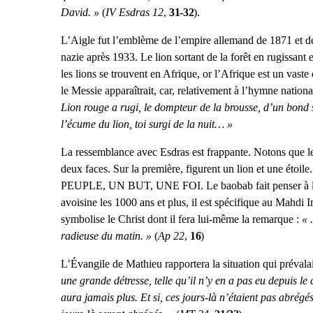
David. »
(
IV Esdras 12
,
31-32
).
L’Aigle fut l’emblème de l’empire allemand de 1871 et de
nazie après 1933. Le lion sortant de la forêt en rugissan
les lions se trouvent en Afrique, or l’Afrique est un vaste
le Messie apparaîtrait, car, relativement à l’hymne nationa
Lion rouge a rugi, le dompteur de la brousse, d’un bond s’
l’écume du lion, toi surgi de la nuit… »
La ressemblance avec Esdras est frappante. Notons que le 
deux faces. Sur la première, figurent un lion et une étoi
PEUPLE, UN BUT, UNE FOI. Le baobab fait penser à l’arb
avoisine les 1000 ans et plus, il est spécifique au Mahdi 
symbolise le Christ dont il fera lui-même la remarque :
« …
radieuse du matin. »
(
Ap 22
,
16
)
L’Évangile de Mathieu rapportera la situation qui prévalai
une grande détresse, telle qu’il n’y en a pas eu depuis 
aura jamais plus. Et si, ces jours-là n’étaient pas abrég