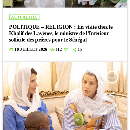
ACTUALITES
POLITIQUE – RELIGION : En visite chez le
Khalif des Layènes, le ministre de l’Intérieur
sollicite des prières pour le Sénégal
today
10 JUILLET 2026
112
15
insert_link