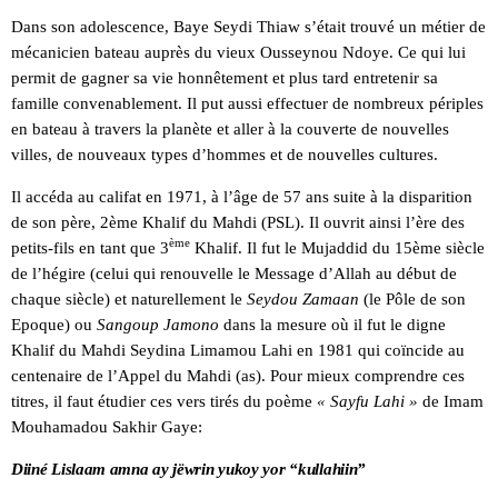
Dans son adolescence, Baye Seydi Thiaw s’était trouvé un métier de
mécanicien bateau auprès du vieux Ousseynou Ndoye. Ce qui lui
permit de gagner sa vie honnêtement et plus tard entretenir sa
famille convenablement. Il put aussi effectuer de nombreux périples
en bateau à travers la planète et aller à la couverte de nouvelles
villes, de nouveaux types d’hommes et de nouvelles cultures.
Il accéda au califat en 1971, à l’âge de 57 ans suite à la disparition
de son père, 2ème Khalif du Mahdi (PSL). Il ouvrit ainsi l’ère des
ème
petits-fils en tant que 3
Khalif. Il fut le Mujaddid du 15ème siècle
de l’hégire (celui qui renouvelle le Message d’Allah au début de
chaque siècle) et naturellement le
Seydou Zamaan
(le Pôle de son
Epoque) ou
Sangoup Jamono
dans la mesure où il fut le digne
Khalif du Mahdi Seydina Limamou Lahi en 1981 qui coïncide au
centenaire de l’Appel du Mahdi (as). Pour mieux comprendre ces
titres, il faut étudier ces vers tirés du poème
« Sayfu
Lahi »
de Imam
Mouhamadou Sakhir Gaye:
Diiné Lislaam amna ay jëwrin yukoy yor “kullahiin”