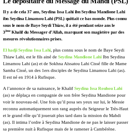
Le dépositaire du Message du Mahdi (PSL)
Il y a de cela 37 ans, Seydina Issa Lahi ibn Seydina Mandione Lahi
ibn Seydina Limamou Lahi (PSL) quittait ce bas monde.
Plus connu
sous le nom de Baye Seydi Thiaw, il a été pendant seize ans le
ème
3
Khalif du Messager d’Allah, marquant son magistère par des
mesures révolutionnaires prises.
El hadji Seydina Issa Lahi
, plus connu sous le nom de Baye Seydi
Thiaw Lahi, est le fils ainé de
Seydina Mandione Lahi
Ibn Seydina
Limamou Lahi (as) et de Sokhna Aïssatou Lahi Cissé fille de Mame
Samba Cissé, un des 1ers disciples de Seydina Limamou Lahi (as).
Il est né en 1914 à Rufisque.
A l’annonce de sa naissance, le Khalif
Seydina Issa Rouhou Lahi
(as) se déplaça en compagnie de son frère Seydina Mandione pour
voir le nouveau-né. Une fois qu’il posa ses yeux sur lui, le Messie
reconnu automatiquement son rang auprès du Seigneur le Très-Haut
et le grand rôle qu’il jouerait plus tard dans la mission du Mahdi
(as). Il intima l’ordre à Seydina Mandione de ne pas le laisser passer
sa première nuit à Rufisque mais de le ramener à Cambérène.