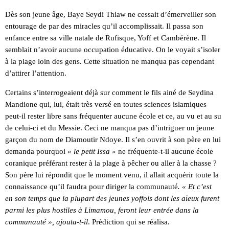
Dès son jeune âge, Baye Seydi Thiaw ne cessait d’émerveiller son
entourage de par des miracles qu’il accomplissait. Il passa son
enfance entre sa ville natale de Rufisque, Yoff et Cambérène. Il
semblait n’avoir aucune occupation éducative. On le voyait s’isoler
à la plage loin des gens. Cette situation ne manqua pas cependant
d’attirer l’attention.
Certains s’interrogeaient déjà sur comment le fils ainé de Seydina
Mandione qui, lui, était très versé en toutes sciences islamiques
peut-il rester libre sans fréquenter aucune école et ce, au vu et au su
de celui-ci et du Messie. Ceci ne manqua pas d’intriguer un jeune
garçon du nom de Diamoutir Ndoye. Il s’en ouvrit à son père en lui
demanda pourquoi
« le petit
Issa »
ne fréquente-t-il aucune école
coranique préférant rester à la plage à pêcher ou aller à la chasse ?
Son père lui répondit que le moment venu, il allait acquérir toute la
connaissance qu’il faudra pour diriger la communauté
. « Et c’est
en
son temps que la plupart des jeunes
yoffois dont les aïeux furent
parmi
les plus hostiles à Limamou, feront
leur entrée dans la
communauté »,
ajouta-t-il
. Prédiction qui se réalisa.