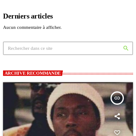
Derniers articles
Aucun commentaire à afficher.
search
ARCHIVE RECOMMANDE
insert_link