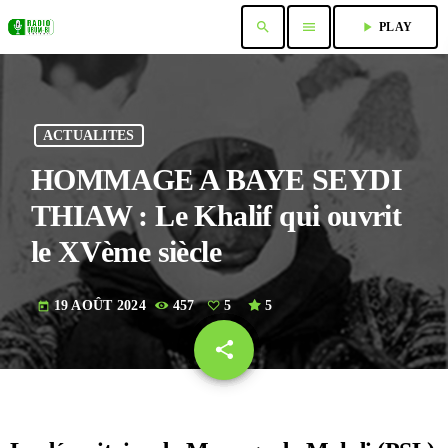
search
menu
play_arrow
PLAY
ACTUALITES
HOMMAGE A BAYE SEYDI
THIAW : Le Khalif qui ouvrit
le XVème siècle
19 AOÛT 2024
457
5
5
today
share
email
5