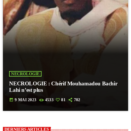
NECROLOGIE
NECROLOGIE : Chérif Mouhamadou Bachir
Lahi n’est plus
today
9 MAI 2023
4533
81
702
DERNIERS ARTICLES