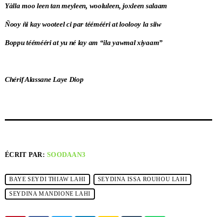
Yàlla moo leen tan meyleen, wooluleen, joxleen salaam
Ñooy ñi kay wooteel ci par téémééri at loolooy la siiw
Boppu téémééri at yu né lay am “ila yawmal xiyaam”
Chérif Alassane Laye Diop
ÉCRIT PAR:
SOODAAN3
BAYE SEYDI THIAW LAHI
SEYDINA ISSA ROUHOU LAHI
SEYDINA MANDIONE LAHI