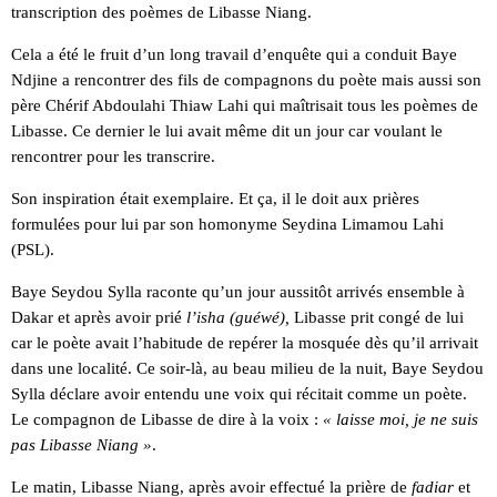
transcription des poèmes de Libasse Niang.
Cela a été le fruit d’un long travail d’enquête qui a conduit Baye
Ndjine a rencontrer des fils de compagnons du poète mais aussi son
père Chérif Abdoulahi Thiaw Lahi qui maîtrisait tous les poèmes de
Libasse. Ce dernier le lui avait même dit un jour car voulant le
rencontrer pour les transcrire.
Son inspiration était exemplaire. Et ça, il le doit aux prières
formulées pour lui par son homonyme Seydina Limamou Lahi
(PSL).
Baye Seydou Sylla raconte qu’un jour aussitôt arrivés ensemble à
Dakar et après avoir prié
l’isha (guéwé),
Libasse prit congé de lui
car le poète avait l’habitude de repérer la mosquée dès qu’il arrivait
dans une localité. Ce soir-là, au beau milieu de la nuit, Baye Seydou
Sylla déclare avoir entendu une voix qui récitait comme un poète.
Le compagnon de Libasse de dire à la voix :
« laisse moi, je ne suis
pas Libasse Niang »
.
Le matin, Libasse Niang, après avoir effectué la prière de
fadiar
et