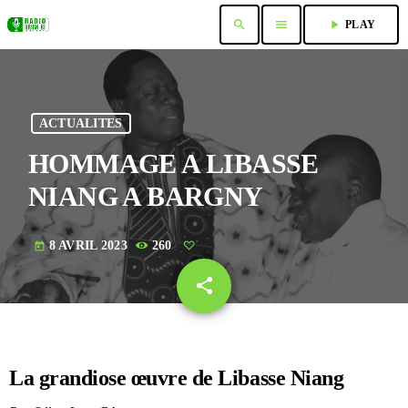
search
menu
play_arrow
PLAY
ACTUALITES
HOMMAGE A LIBASSE
NIANG A BARGNY
8 AVRIL 2023
260
today
share
email
La grandiose œuvre de Libasse Niang