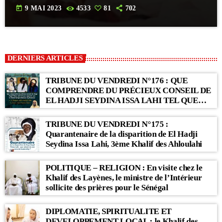
today
9 MAI 2023
4533
81
702
DERNIERS ARTICLES
TRIBUNE DU VENDREDI N°176 : QUE
COMPRENDRE DU PRÉCIEUX CONSEIL DE
EL HADJI SEYDINA ISSA LAHI TEL QUE
RAPPORTÉ PAR LE KHALIF SERIGNE
BABACAR SY MANSOUR : « Li Baax Matul
TRIBUNE DU VENDREDI N°175 :
Kër, Li Bon Matul Kër »
Quarantenaire de la disparition de El Hadji
Seydina Issa Lahi, 3ème Khalif des Ahloulahi
POLITIQUE – RELIGION : En visite chez le
Khalif des Layènes, le ministre de l’Intérieur
sollicite des prières pour le Sénégal
DIPLOMATIE, SPIRITUALITE ET
DEVELOPPEMENT LOCAL : le Khalif des