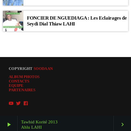
FONCIER DE NGUEDIAGA : Les Eclairages de
Seydi Dial Thiaw LAHI
COPYRIGHT
SOODAAN
ALBUM PHOTOS
CONTACTS
EQUIPE
PARTENAIRES
Tawhid Korité 2013
play_arrow
keyboard_arrow_right
Ahlu LAHI