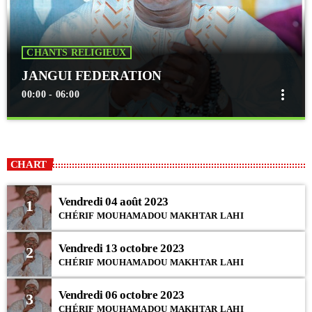
CHANTS RELIGIEUX
JANGUI FEDERATION
more_vert
00:00 - 06:00
close
JANGUI FEDERATION
Au cœur des activités de la Fédération
CHART
Chaque nuit du samedi au dimanche, les dahiras se mobilisent lors des
chants religieux organisés par la Fédération des Dahiras...
Vendredi 04 août 2023
1
CHÉRIF MOUHAMADOU MAKHTAR LAHI
Vendredi 13 octobre 2023
2
CHÉRIF MOUHAMADOU MAKHTAR LAHI
Vendredi 06 octobre 2023
3
CHÉRIF MOUHAMADOU MAKHTAR LAHI