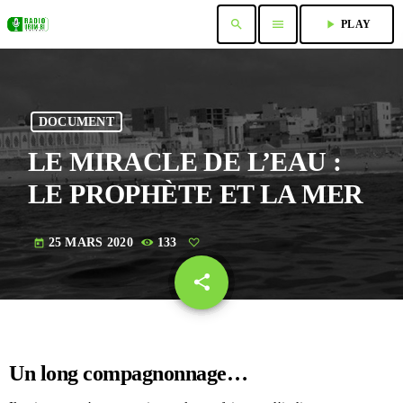
search
menu
play_arrow
PLAY
DOCUMENT
LE MIRACLE DE L’EAU :
LE PROPHÈTE ET LA MER
25 MARS 2020
133
today
share
email
Un long compagnonnage…