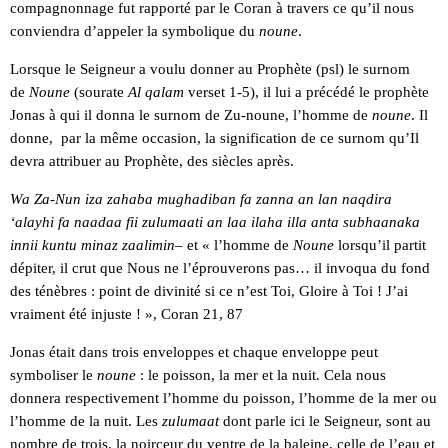
compagnonnage fut rapporté par le Coran à travers ce qu’il nous
conviendra d’appeler la symbolique du
noune
.
Lorsque le Seigneur a voulu donner au Prophète (psl) le surnom
de
Noune
(sourate
Al qalam
verset 1-5), il lui a précédé le prophète
Jonas à qui il donna le surnom de Zu-noune, l’homme de
noune
. Il
donne, par la même occasion, la signification de ce surnom qu’Il
devra attribuer au Prophète, des siècles après.
Wa Za-Nun iza zahaba mughadiban fa zanna an lan naqdira
‘alayhi fa naadaa fii zulumaati an laa ilaha illa anta subhaanaka
innii kuntu minaz zaalimin
– et « l’homme de
Noune
lorsqu’il partit
dépiter, il crut que Nous ne l’éprouverons pas… il invoqua du fond
des ténèbres : point de divinité si ce n’est Toi, Gloire à Toi ! J’ai
vraiment été injuste ! », Coran 21, 87
Jonas était dans trois enveloppes et chaque enveloppe peut
symboliser le
noune
: le poisson, la mer et la nuit. Cela nous
donnera respectivement l’homme du poisson, l’homme de la mer ou
l’homme de la nuit. Les
zulumaat
dont parle ici le Seigneur, sont au
nombre de trois, la noirceur du ventre de la baleine, celle de l’eau et