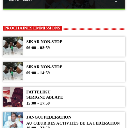
close
JANGUI FEDERATION
Au cœur des activités de la Fédération
PROCHAINES EMMISSIONS
Chaque nuit du samedi au dimanche, les dahiras se mobilisent lors des
chants religieux organisés par la Fédération des Dahiras...
SIKAR NON-STOP
06:00 - 08:59
SIKAR NON-STOP
09:00 - 14:59
FATTELIKU
SERIGNE ABLAYE
15:00 - 17:59
JANGUI FEDERATION
AU CŒUR DES ACTIVITÉS DE LA FÉDÉRATION