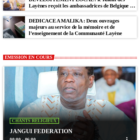
Layènes reçoit les ambassadrices de Belgique et
des Pays-Bas
DEDICACE A MALIKA : Deux ouvrages
majeurs au service de la mémoire et de
l’enseignement de la Communauté Layène
EMISSION EN COURS
CHANTS RELIGIEUX
JANGUI FEDERATION
more_vert
00:00 - 06:00