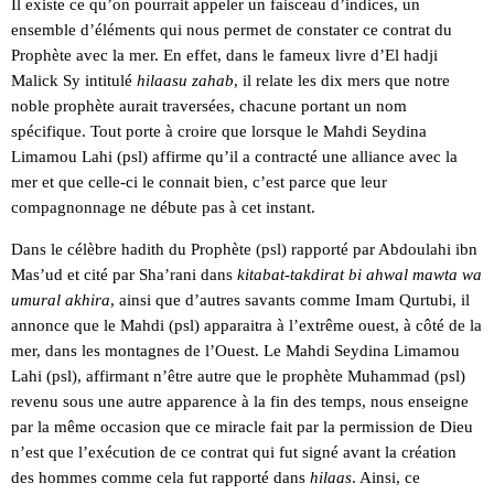
Il existe ce qu’on pourrait appeler un faisceau d’indices, un
ensemble d’éléments qui nous permet de constater ce contrat du
Prophète avec la mer. En effet, dans le fameux livre d’El hadji
Malick Sy intitulé
hilaasu zahab
, il relate les dix mers que notre
noble prophète aurait traversées, chacune portant un nom
spécifique. Tout porte à croire que lorsque le Mahdi Seydina
Limamou Lahi (psl) affirme qu’il a contracté une alliance avec la
mer et que celle-ci le connait bien, c’est parce que leur
compagnonnage ne débute pas à cet instant.
Dans le célèbre hadith du Prophète (psl) rapporté par Abdoulahi ibn
Mas’ud et cité par Sha’rani dans
kitabat-takdirat bi ahwal mawta wa
umural akhira
, ainsi que d’autres savants comme Imam Qurtubi, il
annonce que le Mahdi (psl) apparaitra à l’extrême ouest, à côté de la
mer, dans les montagnes de l’Ouest. Le Mahdi Seydina Limamou
Lahi (psl), affirmant n’être autre que le prophète Muhammad (psl)
revenu sous une autre apparence à la fin des temps, nous enseigne
par la même occasion que ce miracle fait par la permission de Dieu
n’est que l’exécution de ce contrat qui fut signé avant la création
des hommes comme cela fut rapporté dans
hilaas
. Ainsi, ce