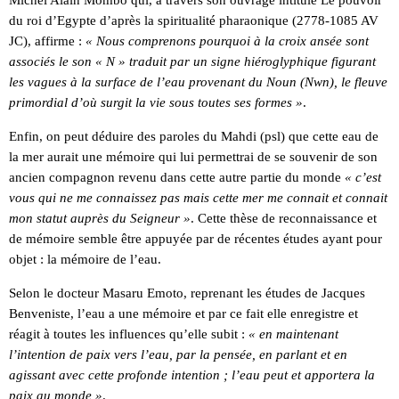
du roi d’Egypte d’après la spiritualité pharaonique (2778-1085 AV
JC), affirme :
« Nous comprenons pourquoi à la croix ansée sont
associés le son « N » traduit par un signe hiéroglyphique figurant
les vagues à la surface de l’eau provenant du Noun (Nwn), le fleuve
primordial d’où surgit la vie sous toutes ses formes »
.
Enfin, on peut déduire des paroles du Mahdi (psl) que cette eau de
la mer aurait une mémoire qui lui permettrai de se souvenir de son
ancien compagnon revenu dans cette autre partie du monde
« c’est
vous qui ne me connaissez pas mais cette mer me connait et connait
mon statut auprès du Seigneur »
. Cette thèse de reconnaissance et
de mémoire semble être appuyée par de récentes études ayant pour
objet : la mémoire de l’eau.
Selon le docteur Masaru Emoto, reprenant les études de Jacques
Benveniste, l’eau a une mémoire et par ce fait elle enregistre et
réagit à toutes les influences qu’elle subit :
« en maintenant
l’intention de paix vers l’eau, par la pensée, en parlant et en
agissant avec cette profonde intention ; l’eau peut et apportera la
paix au monde »
.