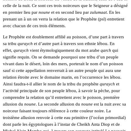
celle de la nuit. Ce sont ces trois noirceurs que le Seigneur a désigné
en premier lieu par
noune
et en second lieu par
zulumaat
. En les
prenant un à un on verra la relation que le Prophète (psl) entretient
avec chacun de ces trois éléments.
Le Prophète est doublement affilié au poisson, d’une part à travers
sa tribu
quraych
et d’autre part à travers son ethnie lébou. En
effet,
quraych
vient étymologiquement du mot arabe
qarch
qui
signifie requin. On se demande pourquoi une tribu d’un peuple
vivant dans le désert, loin des mers, porterait le nom d’un poisson
sauf si cette appellation renverrait à un autre peuple qui aura une
relation étroite avec le domaine marin, en l’occurrence les lébou.
Ainsi faudra-t-il allier le nom de la tribu du prophète
quraych
et
l’activité principale de son peuple lébou, à savoir la pèche, pour
comprendre la relation qu’il entretient avec le poisson, première
allusion du
noune
. La seconde allusion du
noune
est la nuit avec sa
noirceur faisant toujours référence à cette couleur noire. La
troisième allusion renvoie à cette eau primitive (l’océan primordial)
dont parle les égyptologues à l’instar de Cheikh Anta Diop et de
Michel Alain Mombo qui, à travers son ouvrage intitulé Le pouvoir