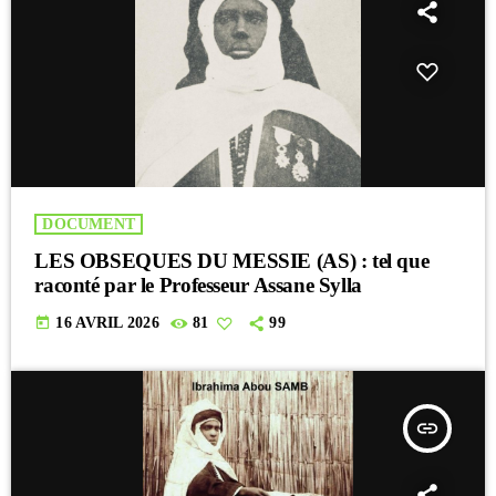
DOCUMENT
LES OBSEQUES DU MESSIE (AS) : tel que
raconté par le Professeur Assane Sylla
today
16 AVRIL 2026
81
99
insert_link