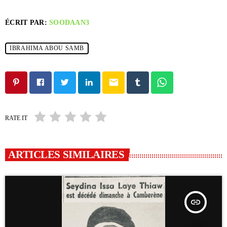
ÉCRIT PAR:
SOODAAN3
IBRAHIMA ABOU SAMB
email
RATE IT
ARTICLES SIMILAIRES
insert_link