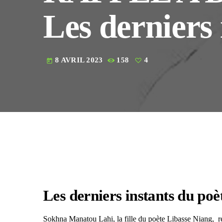
Les derniers 
8 AVRIL 2023
158
4
today
Les derniers instants du poè
Sokhna Manatou Lahi, la fille du poète Libasse Niang, revi