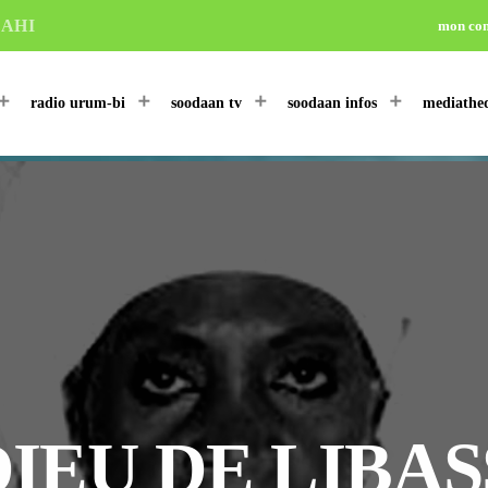
LAHI
mon co
radio urum-bi
soodaan tv
soodaan infos
mediathe
IEU DE LIBAS