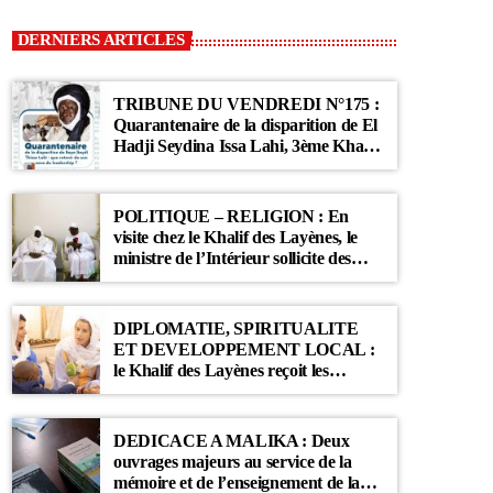
DERNIERS ARTICLES
TRIBUNE DU VENDREDI N°175 :
Quarantenaire de la disparition de El
Hadji Seydina Issa Lahi, 3ème Khalif
des Ahloulahi
POLITIQUE – RELIGION : En
visite chez le Khalif des Layènes, le
ministre de l’Intérieur sollicite des
prières pour le Sénégal
DIPLOMATIE, SPIRITUALITE
ET DEVELOPPEMENT LOCAL :
le Khalif des Layènes reçoit les
ambassadrices de Belgique et des
Pays-Bas
DEDICACE A MALIKA : Deux
ouvrages majeurs au service de la
mémoire et de l’enseignement de la