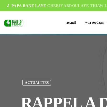
music_note
PAPA RANE LAYE
CHERIF ABDOULAYE THIAW 
accueil
waa soodaan
ACTUALITES
RAPPEL A D