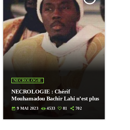
NECROLOGIE
NECROLOGIE : Chérif
Mouhamadou Bachir Lahi n’est plus
9 MAI 2023
4533
81
702
today