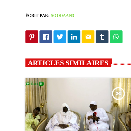
ÉCRIT PAR:
SOODAAN3
email
ARTICLES SIMILAIRES
insert_link