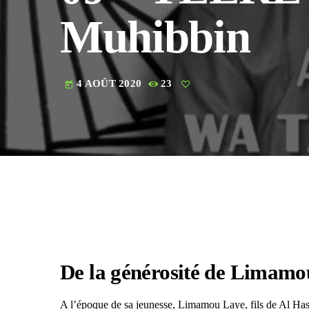
Muhibbin
4 AOÛT 2020
23
today
De la générosité de Limamo
A l’époque de sa jeunesse, Limamou Laye, fils de Al Has