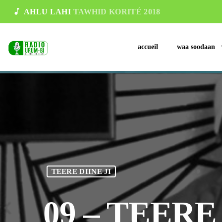
music_note
AHLU LAHI
TAWHID KORITÉ 2018
accueil
waa soodaan
TEERE DIINE JI
09 – TEERE 