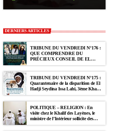
DERNIERS ARTICLES
TRIBUNE DU VENDREDI N°176 :
QUE COMPRENDRE DU
PRÉCIEUX CONSEIL DE EL
HADJI SEYDINA ISSA LAHI TEL
QUE RAPPORTÉ PAR LE
KHALIF SERIGNE BABACAR SY
TRIBUNE DU VENDREDI N°175 :
MANSOUR : « Li Baax Matul Kër,
Quarantenaire de la disparition de El
Li Bon Matul Kër »
Hadji Seydina Issa Lahi, 3ème Khalif
des Ahloulahi
POLITIQUE – RELIGION : En
visite chez le Khalif des Layènes, le
ministre de l’Intérieur sollicite des
prières pour le Sénégal