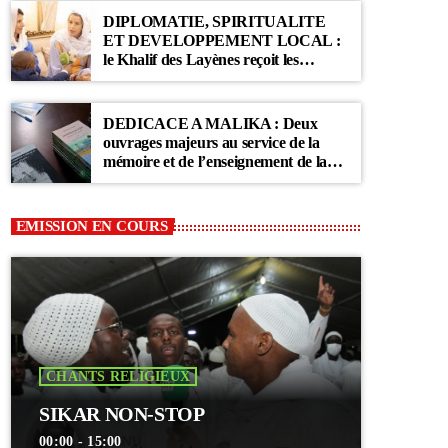
DIPLOMATIE, SPIRITUALITE
ET DEVELOPPEMENT LOCAL :
le Khalif des Layènes reçoit les
ambassadrices de Belgique et des
Pays-Bas
DEDICACE A MALIKA : Deux
ouvrages majeurs au service de la
mémoire et de l’enseignement de la
Communauté Layène
EMISSION EN COURS
CHANTS RELIGIEUX
SIKAR NON-STOP
00:00 - 15:00