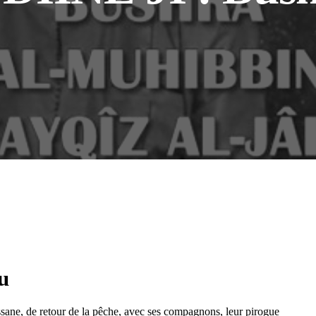
u
sane, de retour de la pêche, avec ses compagnons, leur pirogue