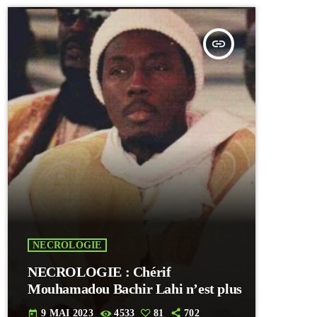
insert_link
NECROLOGIE
NECROLOGIE : Chérif
Mouhamadou Bachir Lahi n’est plus
9 MAI 2023
4533
81
702
today