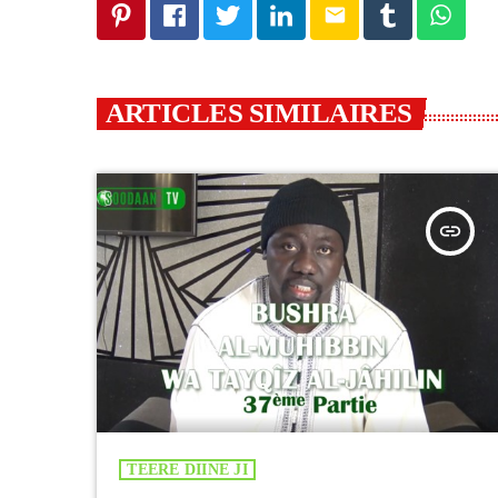
email
ARTICLES SIMILAIRES
insert_link
TEERE DIINE JI