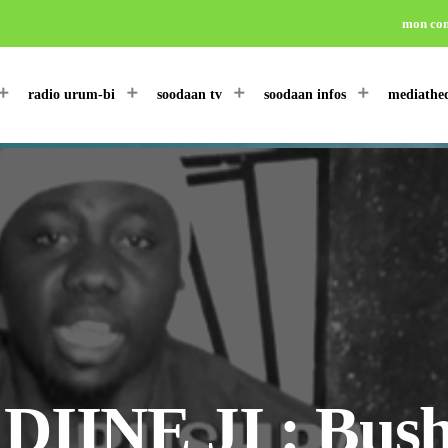
mon co
radio urum-bi
soodaan tv
soodaan infos
mediathe
DIINE JI : Bush