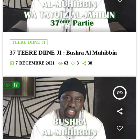
TEERE DIINE JI
37 TEERE DIINE JI : Bushra Al Muhibbin
today
7 DÉCEMBRE 2021
63
3
38
insert_link