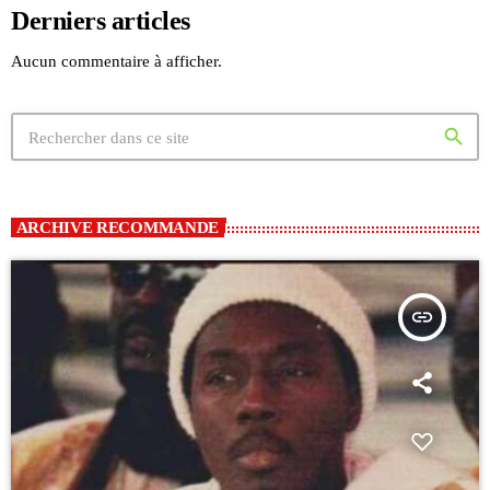
Derniers articles
Aucun commentaire à afficher.
search
ARCHIVE RECOMMANDE
insert_link