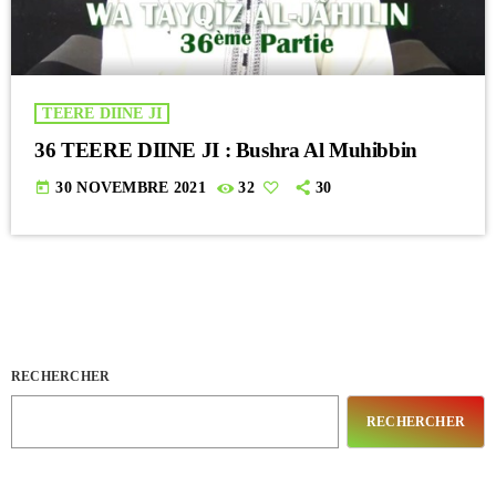
TEERE DIINE JI
36 TEERE DIINE JI : Bushra Al Muhibbin
today
30 NOVEMBRE 2021
32
30
RECHERCHER
RECHERCHER