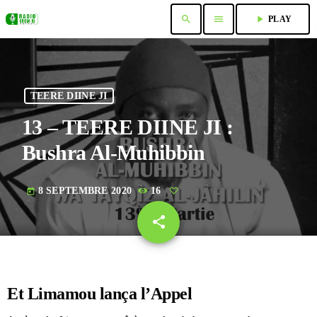
search
menu
play_arrow
PLAY
TEERE DIINE JI
13 – TEERE DIINE JI :
Bushra Al-Muhibbin
8 SEPTEMBRE 2020
16
today
share
email
Et Limamou lança l’Appel