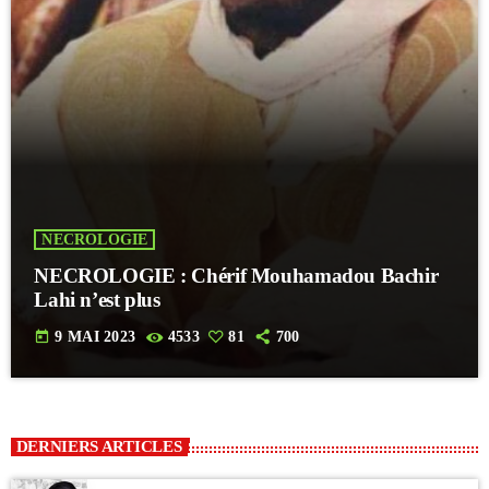
NECROLOGIE
NECROLOGIE : Chérif Mouhamadou Bachir
Lahi n’est plus
today
9 MAI 2023
4533
81
700
DERNIERS ARTICLES