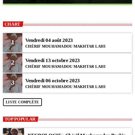
close
DUA
Disons Amine !
CHART
Moments de recueillement avec ces prières formulées. Qu'Allah les
exauce par la grâce de Son Messager (psl).
Vendredi 04 août 2023
1
CHÉRIF MOUHAMADOU MAKHTAR LAHI
Vendredi 13 octobre 2023
2
CHÉRIF MOUHAMADOU MAKHTAR LAHI
Vendredi 06 octobre 2023
3
CHÉRIF MOUHAMADOU MAKHTAR LAHI
LISTE COMPLÈTE
TOP POPULAR