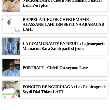
NECROLOGIE : Chérif Mouhamadou Bachir
Lahi n’est plus
RAPPEL A DIEU DE CHERIF MAME
ALASSANE LAHI IBN SEYDINA ABABACAR
LAHI
LA COMMUNAUTÉ EN DEUIL : Lejeunepoète
Mamadou Bara Samb parti si jeune
PORTRAIT – Chérif Ousseynou Laye
FONCIER DE NGUEDIAGA : Les Eclairages de
Seydi Dial Thiaw LAHI