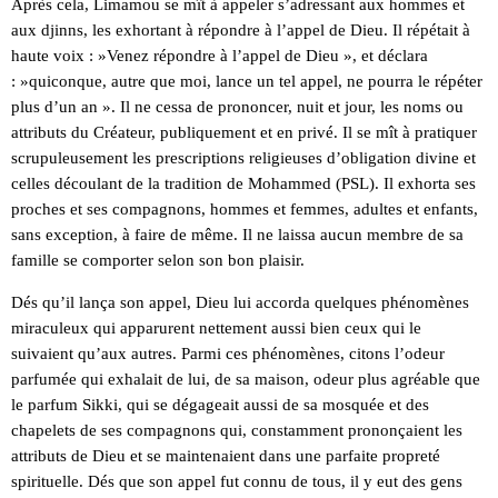
Après cela, Limamou se mît à appeler s’adressant aux hommes et
aux djinns, les exhortant à répondre à l’appel de Dieu. Il répétait à
haute voix : »Venez répondre à l’appel de Dieu », et déclara
: »quiconque, autre que moi, lance un tel appel, ne pourra le répéter
plus d’un an ». Il ne cessa de prononcer, nuit et jour, les noms ou
attributs du Créateur, publiquement et en privé. Il se mît à pratiquer
scrupuleusement les prescriptions religieuses d’obligation divine et
celles découlant de la tradition de Mohammed (PSL). Il exhorta ses
proches et ses compagnons, hommes et femmes, adultes et enfants,
sans exception, à faire de même. Il ne laissa aucun membre de sa
famille se comporter selon son bon plaisir.
Dés qu’il lança son appel, Dieu lui accorda quelques phénomènes
miraculeux qui apparurent nettement aussi bien ceux qui le
suivaient qu’aux autres. Parmi ces phénomènes, citons l’odeur
parfumée qui exhalait de lui, de sa maison, odeur plus agréable que
le parfum Sikki, qui se dégageait aussi de sa mosquée et des
chapelets de ses compagnons qui, constamment prononçaient les
attributs de Dieu et se maintenaient dans une parfaite propreté
spirituelle. Dés que son appel fut connu de tous, il y eut des gens