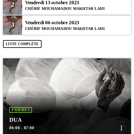
Vendredi 13 octobre 2023
2
CHÉRIF MOUHAMADOU MAKHTAR LAHI
Vendredi 06 octobre 2023
3
CHÉRIF MOUHAMADOU MAKHTAR LAHI
LISTE COMPLÈTE
PRIERES
DUA
more_vert
06:00 - 07:00