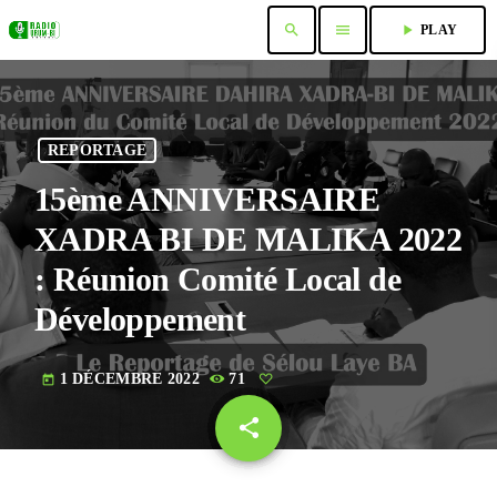
search
menu
play_arrow
PLAY
REPORTAGE
15ème ANNIVERSAIRE
XADRA BI DE MALIKA 2022
: Réunion Comité Local de
Développement
1 DÉCEMBRE 2022
71
today
share
email