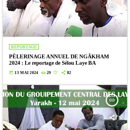
REPORTAGE
PÈLERINAGE ANNUEL DE NGÂKHAM
2024 : Le reportage de Sélou Laye BA
today
13 MAI 2024
29
82
insert_link