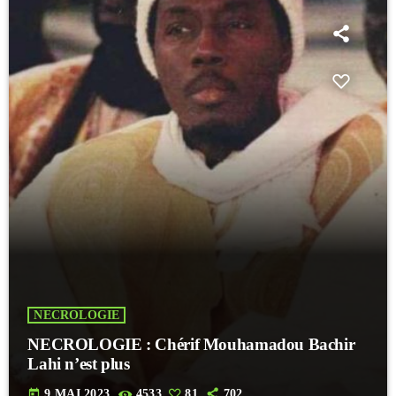
NECROLOGIE
NECROLOGIE : Chérif Mouhamadou Bachir
Lahi n’est plus
today
9 MAI 2023
4533
81
702