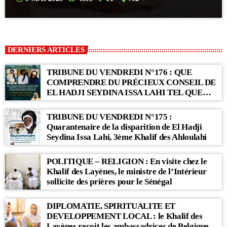
DERNIERS ARTICLES
TRIBUNE DU VENDREDI N°176 : QUE
COMPRENDRE DU PRÉCIEUX CONSEIL DE
EL HADJI SEYDINA ISSA LAHI TEL QUE
RAPPORTÉ PAR LE KHALIF SERIGNE
BABACAR SY MANSOUR : « Li Baax Matul
TRIBUNE DU VENDREDI N°175 :
Kër, Li Bon Matul Kër »
Quarantenaire de la disparition de El Hadji
Seydina Issa Lahi, 3ème Khalif des Ahloulahi
POLITIQUE – RELIGION : En visite chez le
Khalif des Layènes, le ministre de l’Intérieur
sollicite des prières pour le Sénégal
DIPLOMATIE, SPIRITUALITE ET
DEVELOPPEMENT LOCAL : le Khalif des
Layènes reçoit les ambassadrices de Belgique et