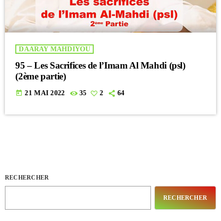
DAARAY MAHDIYOU
95 – Les Sacrifices de l’Imam Al Mahdi (psl)
(2ème partie)
today
21 MAI 2022
35
2
64
RECHERCHER
RECHERCHER