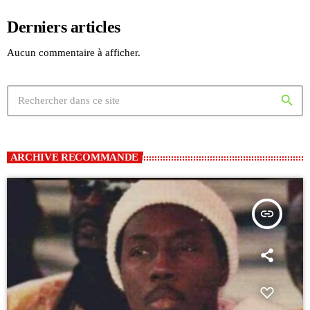
Derniers articles
Aucun commentaire à afficher.
search
ARCHIVE RECOMMANDE
insert_link