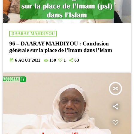
DAARAY MAHDIYOU
96 – DAARAY MAHDIYOU : Conclusion
générale sur la place de l’Imam dans l’Islam
today
6 AOÛT 2022
130
1
63
insert_link