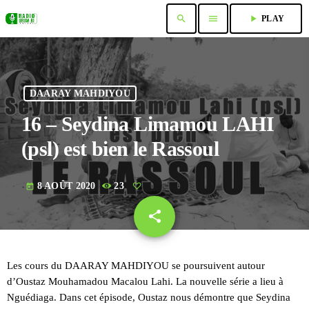
search
menu
play_arrow
PLAY
DAARAY MAHDIYOU
16 – Seydina Limamou LAHI
(psl) est bien le Rassoul
8 AOÛT 2020
23
today
share
email
Les cours du DAARAY MAHDIYOU se poursuivent autour
d’Oustaz Mouhamadou Macalou Lahi. La nouvelle série a lieu à
Nguédiaga. Dans cet épisode, Oustaz nous démontre que Seydina