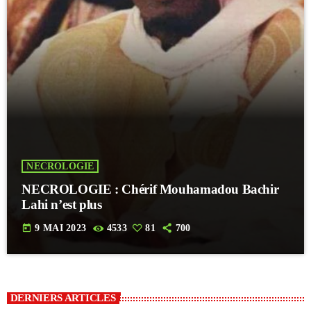
NECROLOGIE
NECROLOGIE : Chérif Mouhamadou Bachir
Lahi n’est plus
today
9 MAI 2023
4533
81
700
DERNIERS ARTICLES