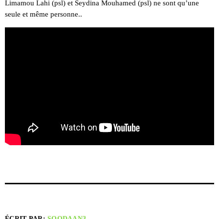
Limamou Lahi (psl) et Seydina Mouhamed (psl) ne sont qu’une
seule et même personne..
ÉCRIT PAR:
SOODAAN3