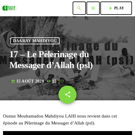
search
menu
play_arrow
PLAY
DAARAY MAHDIYOU
17 – Le Pèlerinage du
Messager d’Allah (psl)
15 AOÛT 2020
15
today
share
email
Oustaz Mouhamadou Mahdiyou LAHI nous revient dans cet
épisode au Pèlerinage du Messager d’Allah (psl).