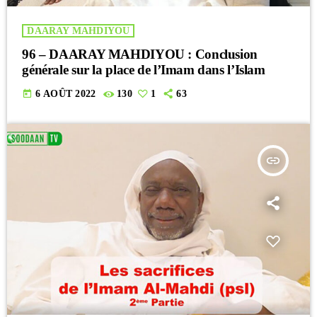
DAARAY MAHDIYOU
96 – DAARAY MAHDIYOU : Conclusion
générale sur la place de l’Imam dans l’Islam
today
6 AOÛT 2022
130
1
63
insert_link