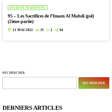
DAARAY MAHDIYOU
95 – Les Sacrifices de l’Imam Al Mahdi (psl)
(2ème partie)
today
21 MAI 2022
35
2
64
RECHERCHER
RECHERCHER
DERNIERS ARTICLES