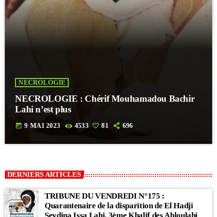
NECROLOGIE
NECROLOGIE : Chérif Mouhamadou Bachir
Lahi n’est plus
today
9 MAI 2023
4533
81
696
DERNIERS ARTICLES
TRIBUNE DU VENDREDI N°175 :
Quarantenaire de la disparition de El Hadji
Seydina Issa Lahi, 3ème Khalif des Ahloulahi