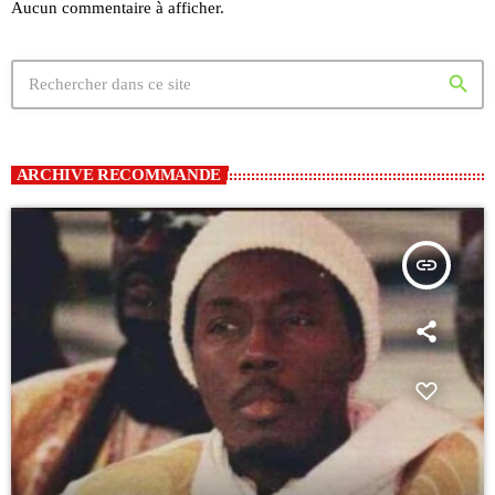
Aucun commentaire à afficher.
search
ARCHIVE RECOMMANDE
insert_link