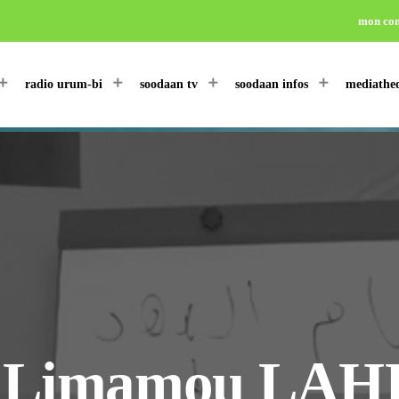
mon co
radio urum-bi
soodaan tv
soodaan infos
mediathe
a Limamou LAHI