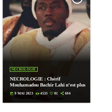
NECROLOGIE
NECROLOGIE : Chérif
Mouhamadou Bachir Lahi n’est plus
9 MAI 2023
4533
81
694
today