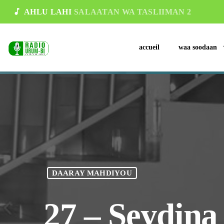
music_note
AHLU LAHI
SALAATAN WA TASLIIMAN 2
accueil
waa soodaan
DAARAY MAHDIYOU
27 – Seydin