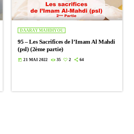
DAARAY MAHDIYOU
95 – Les Sacrifices de l’Imam Al Mahdi
(psl) (2ème partie)
21 MAI 2022
35
2
64
today