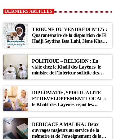
DERNIERS ARTICLES
TRIBUNE DU VENDREDI N°175 :
Quarantenaire de la disparition de El
Hadji Seydina Issa Lahi, 3ème Khalif
des Ahloulahi
POLITIQUE – RELIGION : En
visite chez le Khalif des Layènes, le
ministre de l’Intérieur sollicite des
prières pour le Sénégal
DIPLOMATIE, SPIRITUALITE
ET DEVELOPPEMENT LOCAL :
le Khalif des Layènes reçoit les
ambassadrices de Belgique et des
Pays-Bas
DEDICACE A MALIKA : Deux
ouvrages majeurs au service de la
mémoire et de l’enseignement de la