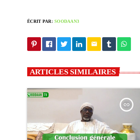
ÉCRIT PAR:
SOODAAN3
email
ARTICLES SIMILAIRES
insert_link