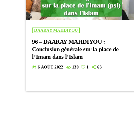
DAARAY MAHDIYOU
96 – DAARAY MAHDIYOU :
Conclusion générale sur la place de
l’Imam dans l’Islam
6 AOÛT 2022
130
1
63
today