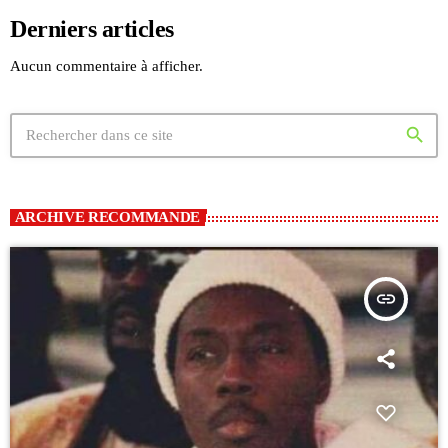
Derniers articles
Aucun commentaire à afficher.
search
ARCHIVE RECOMMANDE
insert_link