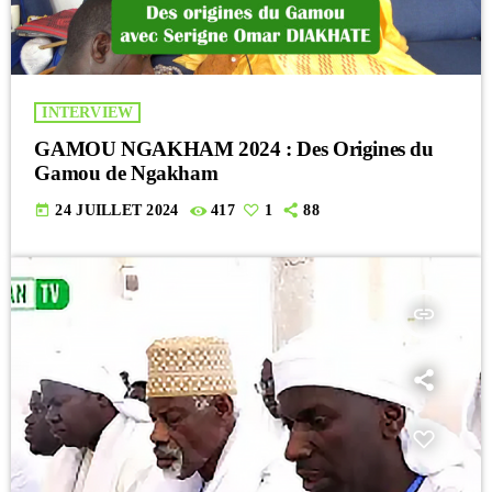
INTERVIEW
GAMOU NGAKHAM 2024 : Des Origines du
Gamou de Ngakham
today
24 JUILLET 2024
417
1
88
insert_link