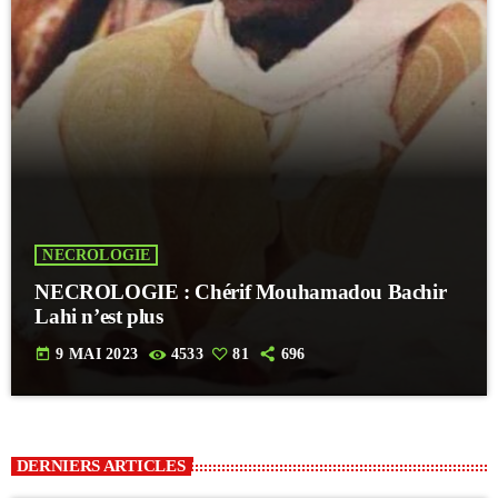
NECROLOGIE
NECROLOGIE : Chérif Mouhamadou Bachir
Lahi n’est plus
today
9 MAI 2023
4533
81
696
DERNIERS ARTICLES