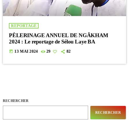
REPORTAGE
PÈLERINAGE ANNUEL DE NGÂKHAM
2024 : Le reportage de Sélou Laye BA
today
13 MAI 2024
29
82
RECHERCHER
RECHERCHER