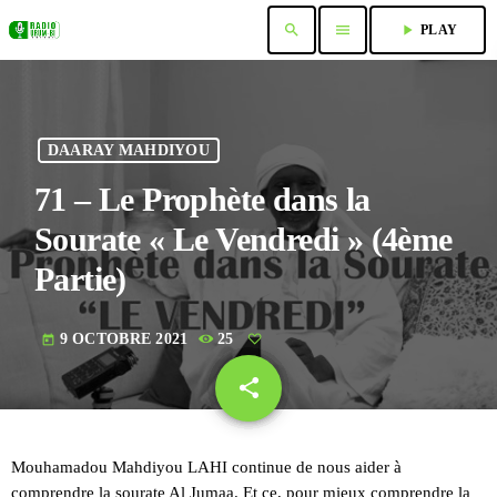
search
menu
play_arrow
PLAY
DAARAY MAHDIYOU
71 – Le Prophète dans la
Sourate « Le Vendredi » (4ème
Partie)
9 OCTOBRE 2021
25
today
share
email
Mouhamadou Mahdiyou LAHI continue de nous aider à
comprendre la sourate Al Jumaa. Et ce, pour mieux comprendre la