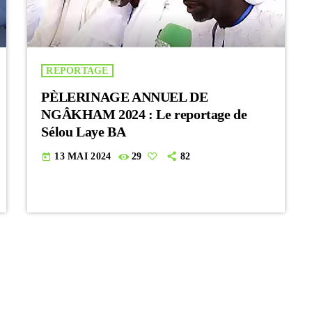
REPORTAGE
PÈLERINAGE ANNUEL DE
NGÂKHAM 2024 : Le reportage de
Sélou Laye BA
13 MAI 2024
29
82
today