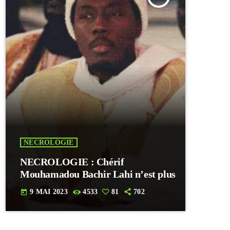
NECROLOGIE
NECROLOGIE : Chérif
Mouhamadou Bachir Lahi n’est plus
9 MAI 2023
4533
81
702
today