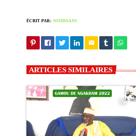
ÉCRIT PAR:
SOODAAN3
email
ARTICLES SIMILAIRES
insert_link