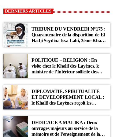
DERNIERS ARTICLES
TRIBUNE DU VENDREDI N°175 :
Quarantenaire de la disparition de El
Hadji Seydina Issa Lahi, 3ème Khalif
des Ahloulahi
POLITIQUE – RELIGION : En
visite chez le Khalif des Layènes, le
ministre de l’Intérieur sollicite des
prières pour le Sénégal
DIPLOMATIE, SPIRITUALITE
ET DEVELOPPEMENT LOCAL :
le Khalif des Layènes reçoit les
ambassadrices de Belgique et des
Pays-Bas
DEDICACE A MALIKA : Deux
ouvrages majeurs au service de la
mémoire et de l’enseignement de la