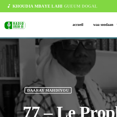
music_note
KHOUDIA MBAYE LAHI
GUEUM DOGAL
accueil
waa soodaan
DAARAY MAHDIYOU
77 – Le Prop