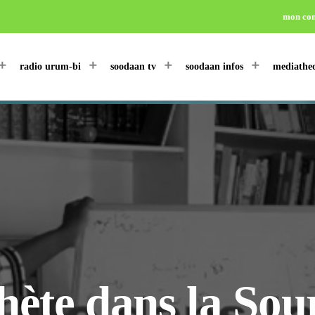
mon co
radio urum-bi
soodaan tv
soodaan infos
mediathe
hète dans la Sou