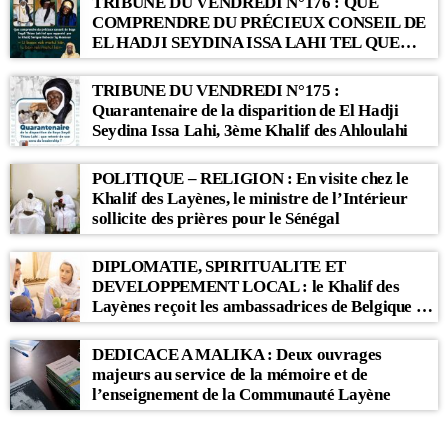
TRIBUNE DU VENDREDI N°176 : QUE
COMPRENDRE DU PRÉCIEUX CONSEIL DE
EL HADJI SEYDINA ISSA LAHI TEL QUE
RAPPORTÉ PAR LE KHALIF SERIGNE
BABACAR SY MANSOUR : « Li Baax Matul
TRIBUNE DU VENDREDI N°175 :
Kër, Li Bon Matul Kër »
Quarantenaire de la disparition de El Hadji
Seydina Issa Lahi, 3ème Khalif des Ahloulahi
POLITIQUE – RELIGION : En visite chez le
Khalif des Layènes, le ministre de l’Intérieur
sollicite des prières pour le Sénégal
DIPLOMATIE, SPIRITUALITE ET
DEVELOPPEMENT LOCAL : le Khalif des
Layènes reçoit les ambassadrices de Belgique et
des Pays-Bas
DEDICACE A MALIKA : Deux ouvrages
majeurs au service de la mémoire et de
l’enseignement de la Communauté Layène