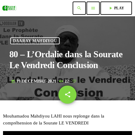
search
menu
play_arrow
PLAY
DAARAY MAHDIYOU
80 – L’Ordalie dans la Sourate
Le Vendredi Conclusion
19 DÉCEMBRE 2021
22
today
share
email
Mouhamadou Mahdiyou LAHI nous replonge dans la
compréhension de la Sourate LE VENDREDI