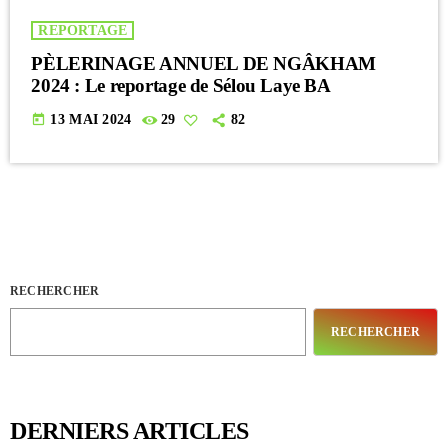
REPORTAGE
PÈLERINAGE ANNUEL DE NGÂKHAM
2024 : Le reportage de Sélou Laye BA
today
13 MAI 2024
29
82
RECHERCHER
RECHERCHER
DERNIERS ARTICLES