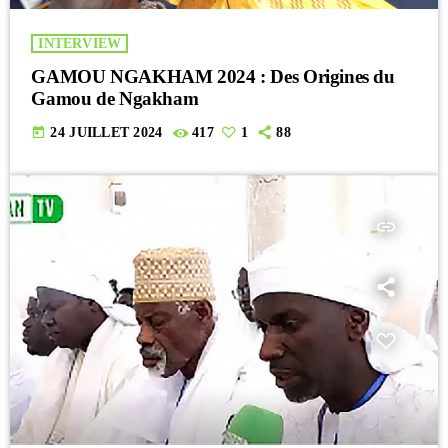
INTERVIEW
GAMOU NGAKHAM 2024 : Des Origines du
Gamou de Ngakham
today
24 JUILLET 2024
417
1
88
insert_link