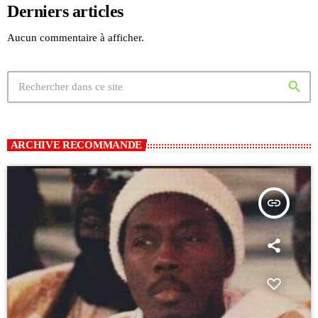
Derniers articles
Aucun commentaire à afficher.
search
ARCHIVE RECOMMANDE
insert_link