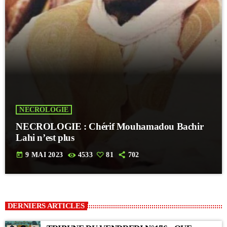
NECROLOGIE
NECROLOGIE : Chérif Mouhamadou Bachir
Lahi n’est plus
today
9 MAI 2023
4533
81
702
DERNIERS ARTICLES