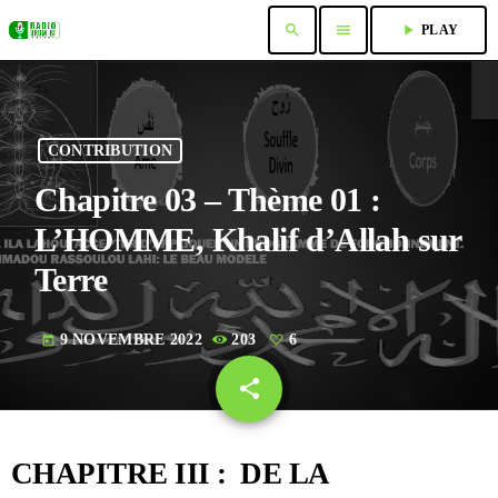
search
menu
play_arrow
PLAY
CONTRIBUTION
Chapitre 03 – Thème 01 :
L’HOMME, Khalif d’Allah sur
Terre
9 NOVEMBRE 2022
203
6
today
share
email
6
CHAPITRE III : DE LA