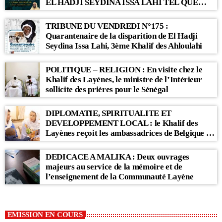
EL HADJI SEYDINA ISSA LAHI TEL QUE
RAPPORTÉ PAR LE KHALIF SERIGNE
BABACAR SY MANSOUR : « Li Baax Matul
TRIBUNE DU VENDREDI N°175 :
Kër, Li Bon Matul Kër »
Quarantenaire de la disparition de El Hadji
Seydina Issa Lahi, 3ème Khalif des Ahloulahi
POLITIQUE – RELIGION : En visite chez le
Khalif des Layènes, le ministre de l’Intérieur
sollicite des prières pour le Sénégal
DIPLOMATIE, SPIRITUALITE ET
DEVELOPPEMENT LOCAL : le Khalif des
Layènes reçoit les ambassadrices de Belgique et
des Pays-Bas
DEDICACE A MALIKA : Deux ouvrages
majeurs au service de la mémoire et de
l’enseignement de la Communauté Layène
EMISSION EN COURS