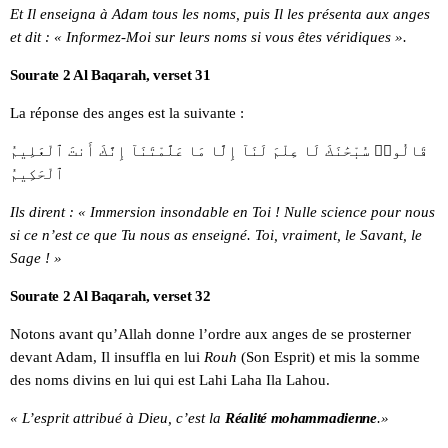
Et Il enseigna à Adam tous les noms, puis Il les présenta aux anges
et dit : « Informez-Moi sur leurs noms si vous êtes véridiques ».
Sourate 2 Al Baqarah, verset 31
La réponse des anges est la suivante :
قَالُوا۟ سُبْحَٰنَكَ لَا عِلْمَ لَنَآ إِلَّا مَا عَلَّمْتَنَآ إِنَّكَ أَنتَ ٱلْعَلِيمُ
ٱلْحَكِيمُ
Ils dirent : « Immersion insondable en Toi ! Nulle science pour nous
si ce n’est ce que Tu nous as enseigné. Toi, vraiment, le Savant, le
Sage ! »
Sourate 2 Al Baqarah, verset 32
Notons avant qu’Allah donne l’ordre aux anges de se prosterner
devant Adam, Il insuffla en lui
Rouh
(Son Esprit) et mis la somme
des noms divins en lui qui est Lahi Laha Ila Lahou.
« L’esprit attribué à Dieu, c’est la
Réalité mohammadienne
.»