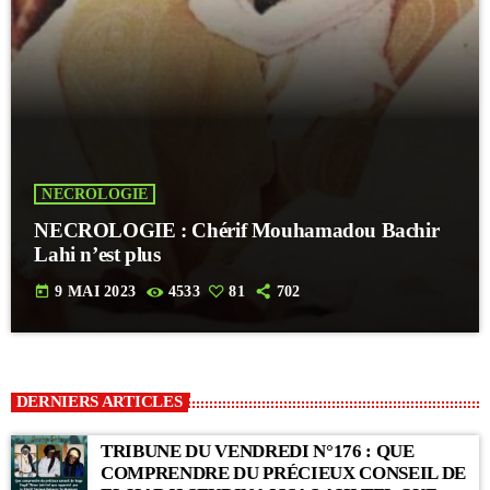
NECROLOGIE
NECROLOGIE : Chérif Mouhamadou Bachir
Lahi n’est plus
today
9 MAI 2023
4533
81
702
DERNIERS ARTICLES
TRIBUNE DU VENDREDI N°176 : QUE
COMPRENDRE DU PRÉCIEUX CONSEIL DE