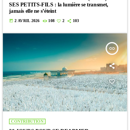
SES PETITS-FILS : la lumière se transmet,
jamais elle ne s’éteint
today
2 AVRIL 2026
108
2
103
insert_link
CONTRIBUTION