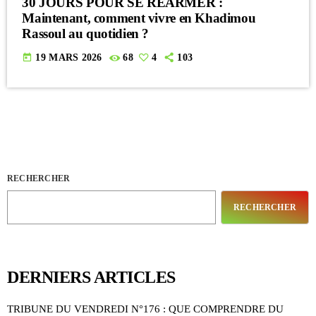
30 JOURS POUR SE REARMER :
Maintenant, comment vivre en Khadimou
Rassoul au quotidien ?
today
19 MARS 2026
68
4
103
RECHERCHER
RECHERCHER
DERNIERS ARTICLES
TRIBUNE DU VENDREDI N°176 : QUE COMPRENDRE DU