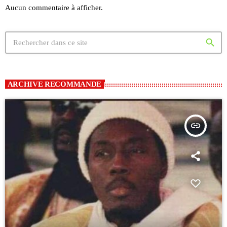
Aucun commentaire à afficher.
search
ARCHIVE RECOMMANDE
insert_link