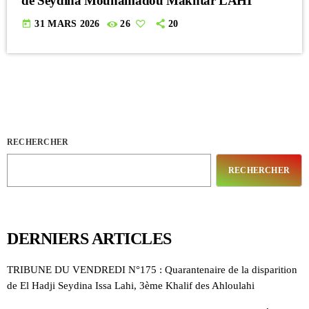
de Seydina Mouhamadou Makhtar LAHI
today
31 MARS 2026
26
20
RECHERCHER
RECHERCHER
DERNIERS ARTICLES
TRIBUNE DU VENDREDI N°175 : Quarantenaire de la disparition
de El Hadji Seydina Issa Lahi, 3ème Khalif des Ahloulahi