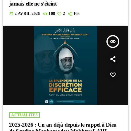
jamais elle ne s’éteint
today
2 AVRIL 2026
108
2
103
insert_link
ACTUALITES
2025-2026 : Un an déjà depuis le rappel à Dieu