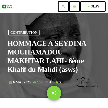
search
menu
play_arrow
PLAY
CONTRIBUTION
HOMMAGE A SEYDINA
MOUHAMADOU
MAKHTAR LAHI- 6ème
Khalif du Mahdi (asws)
6 MAI 2025
158
4
5
today
share
email
4