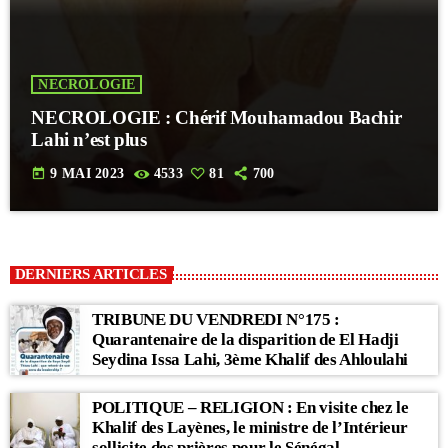
NECROLOGIE
NECROLOGIE : Chérif Mouhamadou Bachir
Lahi n’est plus
today
9 MAI 2023
4533
81
700
DERNIERS ARTICLES
TRIBUNE DU VENDREDI N°175 :
Quarantenaire de la disparition de El Hadji
Seydina Issa Lahi, 3ème Khalif des Ahloulahi
POLITIQUE – RELIGION : En visite chez le
Khalif des Layènes, le ministre de l’Intérieur
sollicite des prières pour le Sénégal