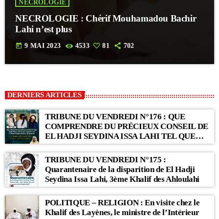
NECROLOGIE
NECROLOGIE : Chérif Mouhamadou Bachir
Lahi n’est plus
today
9 MAI 2023
4533
81
702
DERNIERS ARTICLES
TRIBUNE DU VENDREDI N°176 : QUE
COMPRENDRE DU PRÉCIEUX CONSEIL DE
EL HADJI SEYDINA ISSA LAHI TEL QUE
RAPPORTÉ PAR LE KHALIF SERIGNE
BABACAR SY MANSOUR : « Li Baax Matul
TRIBUNE DU VENDREDI N°175 :
Kër, Li Bon Matul Kër »
Quarantenaire de la disparition de El Hadji
Seydina Issa Lahi, 3ème Khalif des Ahloulahi
POLITIQUE – RELIGION : En visite chez le
Khalif des Layènes, le ministre de l’Intérieur