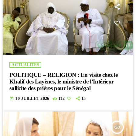
ACTUALITES
POLITIQUE – RELIGION : En visite chez le
Khalif des Layènes, le ministre de l’Intérieur
sollicite des prières pour le Sénégal
today
10 JUILLET 2026
112
15
insert_link