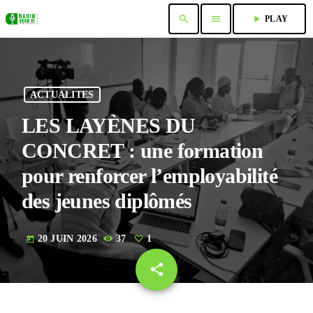
search
menu
play_arrow
PLAY
ACTUALITES
LES LAYÈNES DU
CONCRET : une formation
pour renforcer l’employabilité
des jeunes diplômés
20 JUIN 2026
37
1
today
share
email
1