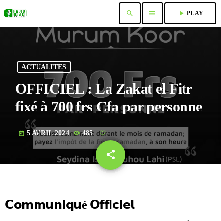
search
menu
play_arrow
PLAY
ACTUALITES
OFFICIEL : La Zakat el Fitr
fixé à 700 frs Cfa par personne
5 AVRIL 2024
485
today
share
email
𝗖𝗼𝗺𝗺𝘂𝗻𝗶𝗾𝘂é 𝗢𝗳𝗳𝗶𝗰𝗶𝗲𝗹