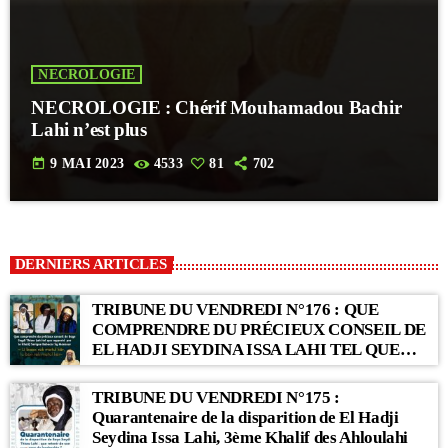
NECROLOGIE
NECROLOGIE : Chérif Mouhamadou Bachir
Lahi n’est plus
today
9 MAI 2023
4533
81
702
DERNIERS ARTICLES
TRIBUNE DU VENDREDI N°176 : QUE
COMPRENDRE DU PRÉCIEUX CONSEIL DE
EL HADJI SEYDINA ISSA LAHI TEL QUE
RAPPORTÉ PAR LE KHALIF SERIGNE
BABACAR SY MANSOUR : « Li Baax Matul
TRIBUNE DU VENDREDI N°175 :
Kër, Li Bon Matul Kër »
Quarantenaire de la disparition de El Hadji
Seydina Issa Lahi, 3ème Khalif des Ahloulahi