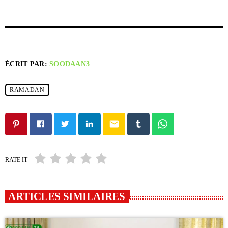
ÉCRIT PAR:
SOODAAN3
RAMADAN
email
RATE IT
ARTICLES SIMILAIRES