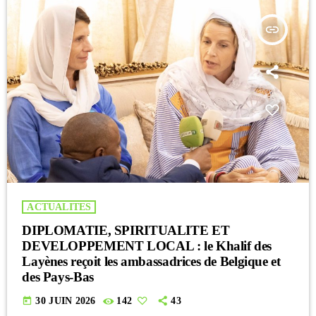
insert_link
ACTUALITES
DIPLOMATIE, SPIRITUALITE ET
DEVELOPPEMENT LOCAL : le Khalif des
Layènes reçoit les ambassadrices de Belgique et
des Pays-Bas
today
30 JUIN 2026
142
43