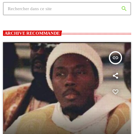
search
ARCHIVE RECOMMANDE
insert_link