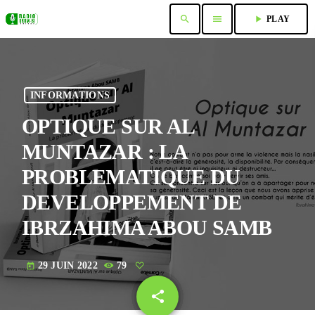
search
menu
play_arrow
PLAY
INFORMATIONS
OPTIQUE SUR AL
MUNTAZAR : LA
PROBLEMATIQUE DU
DEVELOPPEMENT DE
IBRZAHIMA ABOU SAMB
29 JUIN 2022
79
today
share
email