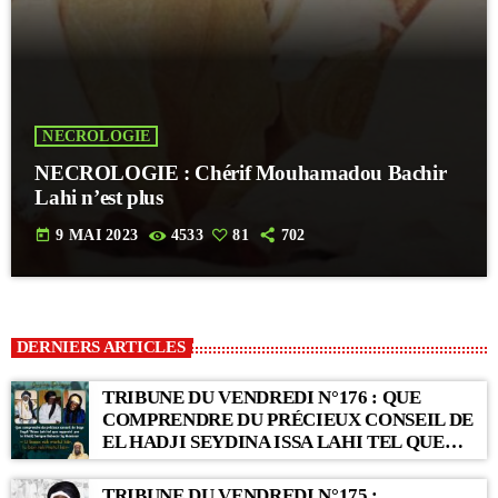
NECROLOGIE
NECROLOGIE : Chérif Mouhamadou Bachir
Lahi n’est plus
today
9 MAI 2023
4533
81
702
DERNIERS ARTICLES
TRIBUNE DU VENDREDI N°176 : QUE
COMPRENDRE DU PRÉCIEUX CONSEIL DE
EL HADJI SEYDINA ISSA LAHI TEL QUE
RAPPORTÉ PAR LE KHALIF SERIGNE
BABACAR SY MANSOUR : « Li Baax Matul
TRIBUNE DU VENDREDI N°175 :