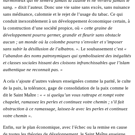
harmonieux qui ne sèmera jamais la zizanie et ne versera jamais le
sang. »
dixit l’auteur. Donc une vie saine sans excès, sans nuisance
sans médisance, calomnie et le rejet de l’usage du tabac. Ce qui
conduit inexorablement à un développement économique certain, à
la construction d’une société propice, où
« cette graine de
développement pourra germer, grandir et fleurir sans obstacle
aucun ; un monde où la colombe pourra s’envoler et s’imposer
sans subir la désillusion de l’albatros. »
. Le soubassement c’est
«
l’abandon des noms patronymiques qui symbolisaient des inégalités
et classes sociales hissant des cloisons infranchissables que l’islam
authentique ne reconnait pas. »
A cela s’ajoute d’autres valeurs enseignées comme la parité, le culte
de la paix, la tolérance, gage de consolidation de la paix comme le
dit le Saint Maître :
« « si quelqu’un vous rattrape et rompt votre
chapelet, ramassez les perles et continuez votre chemin ; s’il fait
obstruction à ce ramassage, laissez-le avec les perles et continuez
votre chemin ».
Enfin, sur le plan économique, avec l’échec ou la remise en cause
de toutes les théories de développement, le Saint Maître enseigne