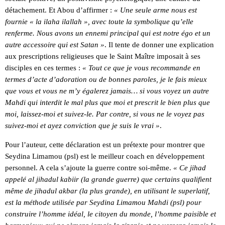
détachement. Et Abou d’affirmer :
« Une seule arme nous est
fournie « la ilaha ilallah », avec toute la symbolique qu’elle
renferme. Nous avons un ennemi principal qui est notre égo et un
autre accessoire qui est Satan »
. Il tente de donner une explication
aux prescriptions religieuses que le Saint Maître imposait à ses
disciples en ces termes :
« Tout ce que je vous recommande en
termes d’acte d’adoration ou de bonnes paroles, je le fais mieux
que vous et vous ne m’y égalerez jamais… si vous voyez un autre
Mahdi qui interdit le mal plus que moi et prescrit le bien plus que
moi, laissez-moi et suivez-le. Par contre, si vous ne le voyez pas
suivez-moi et ayez conviction que je suis le vrai »
.
Pour l’auteur, cette déclaration est un prétexte pour montrer que
Seydina Limamou (psl) est le meilleur coach en développement
personnel. A cela s’ajoute la guerre contre soi-même.
« Ce jihad
appelé al jihadul kabiir (la grande guerre) que certains qualifient
même de jihadul akbar (la plus grande), en utilisant le superlatif,
est la méthode utilisée par Seydina Limamou Mahdi (psl) pour
construire l’homme idéal, le citoyen du monde, l’homme paisible et