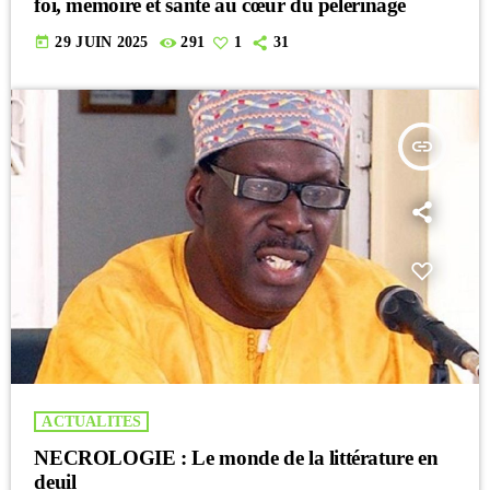
foi, mémoire et santé au cœur du pèlerinage
today
29 JUIN 2025
291
1
31
insert_link
ACTUALITES
NECROLOGIE : Le monde de la littérature en
deuil