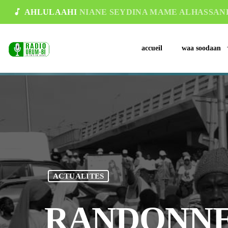
music_note
AHLULAAHI
NIANE SEYDINA MAME ALHASSANE 
accueil
waa soodaan
ACTUALITES
RANDONNE