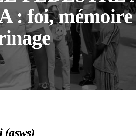
 foi, mémoire e
rinage
i (asws)