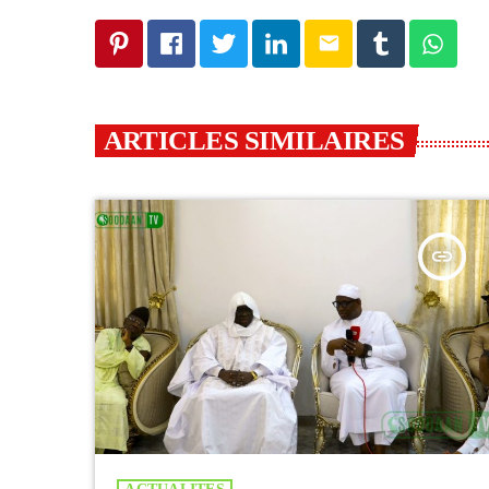
email
ARTICLES SIMILAIRES
insert_link