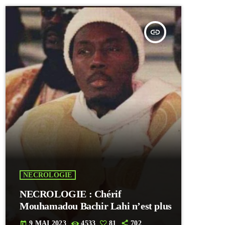
insert_link
NECROLOGIE
NECROLOGIE : Chérif
Mouhamadou Bachir Lahi n’est plus
9 MAI 2023
4533
81
702
today