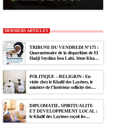
DERNIERS ARTICLES
TRIBUNE DU VENDREDI N°175 :
Quarantenaire de la disparition de El
Hadji Seydina Issa Lahi, 3ème Khalif
des Ahloulahi
POLITIQUE – RELIGION : En
visite chez le Khalif des Layènes, le
ministre de l’Intérieur sollicite des
prières pour le Sénégal
DIPLOMATIE, SPIRITUALITE
ET DEVELOPPEMENT LOCAL :
le Khalif des Layènes reçoit les
ambassadrices de Belgique et des
Pays-Bas