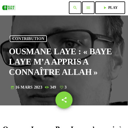
search
menu
play_arrow
PLAY
CONTRIBUTION
OUSMANE LAYE : « BAYE
LAYE M’A APPRIS A
CONNAÎTRE ALLAH »
16 MARS 2023
349
3
today
share
email
3