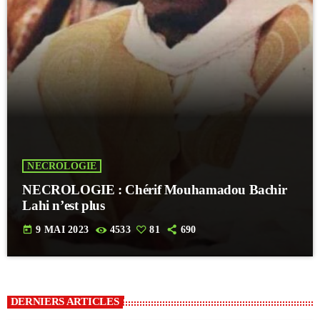
NECROLOGIE
NECROLOGIE : Chérif Mouhamadou Bachir
Lahi n’est plus
today
9 MAI 2023
4533
81
690
DERNIERS ARTICLES