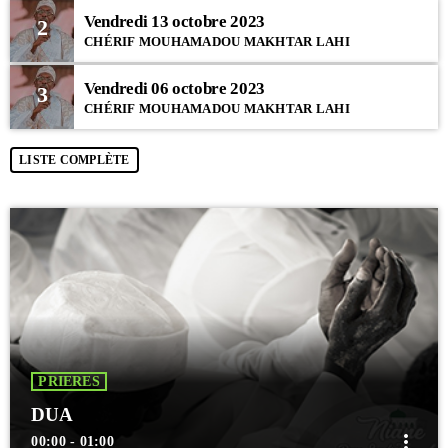
Vendredi 13 octobre 2023
2
CHÉRIF MOUHAMADOU MAKHTAR LAHI
Vendredi 06 octobre 2023
3
CHÉRIF MOUHAMADOU MAKHTAR LAHI
LISTE COMPLÈTE
PRIERES
DUA
more_vert
00:00 - 01:00