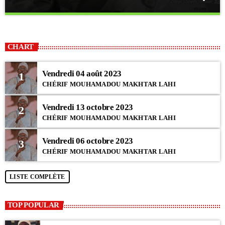
close
DUA
Disons Amine !
CHART
Moments de recueillement avec ces prières formulées. Qu'Allah les
exauce par la grâce de Son Messager (psl).
Vendredi 04 août 2023
1
CHÉRIF MOUHAMADOU MAKHTAR LAHI
Vendredi 13 octobre 2023
2
CHÉRIF MOUHAMADOU MAKHTAR LAHI
Vendredi 06 octobre 2023
3
CHÉRIF MOUHAMADOU MAKHTAR LAHI
LISTE COMPLÈTE
TOP POPULAR