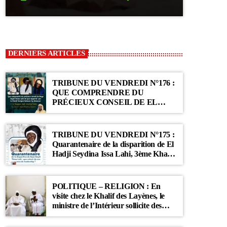
DERNIERS ARTICLES
TRIBUNE DU VENDREDI N°176 :
QUE COMPRENDRE DU
PRÉCIEUX CONSEIL DE EL
HADJI SEYDINA ISSA LAHI TEL
QUE RAPPORTÉ PAR LE
KHALIF SERIGNE BABACAR SY
TRIBUNE DU VENDREDI N°175 :
MANSOUR : « Li Baax Matul Kër,
Quarantenaire de la disparition de El
Li Bon Matul Kër »
Hadji Seydina Issa Lahi, 3ème Khalif
des Ahloulahi
POLITIQUE – RELIGION : En
visite chez le Khalif des Layènes, le
ministre de l’Intérieur sollicite des
prières pour le Sénégal