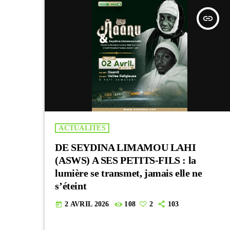
insert_link
ACTUALITES
DE SEYDINA LIMAMOU LAHI
(ASWS) A SES PETITS-FILS : la
lumière se transmet, jamais elle ne
s’éteint
2 AVRIL 2026
108
2
103
today