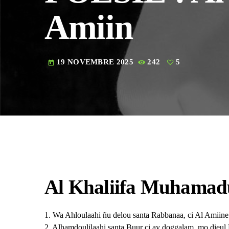
Amiin
19 NOVEMBRE 2025
242
5
today
Al Khaliifa Muhamad
1. Wa Ahloulaahi ñu delou santa Rabbanaa, ci Al Amiine
2. Alhamdoulilaahi santa Buur ci ay doggalam, mo dieu