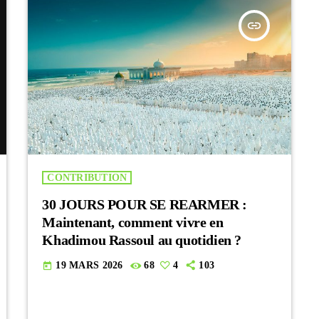
insert_link
CONTRIBUTION
30 JOURS POUR SE REARMER :
Maintenant, comment vivre en
Khadimou Rassoul au quotidien ?
19 MARS 2026
68
4
103
today