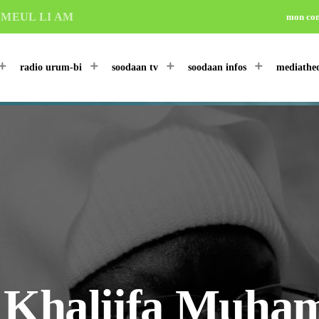
UMEUL LI AM
mon co
radio urum-bi
soodaan tv
soodaan infos
mediathe
 Khaliifa Muha