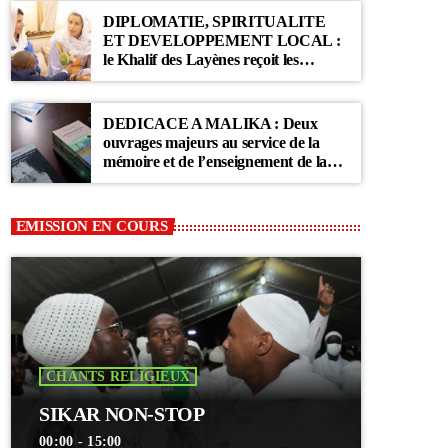
DIPLOMATIE, SPIRITUALITE
ET DEVELOPPEMENT LOCAL :
le Khalif des Layènes reçoit les
ambassadrices de Belgique et des
Pays-Bas
DEDICACE A MALIKA : Deux
ouvrages majeurs au service de la
mémoire et de l’enseignement de la
Communauté Layène
EMISSION EN COURS
CHANTS RELIGIEUX
SIKAR NON-STOP
00:00 - 15:00