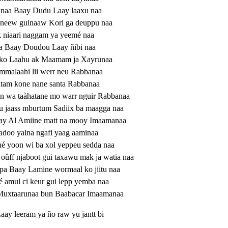
é naa Baay Dudu Laay laaxu naa
 neew guinaaw Kori ga deuppu naa
 niaari naggam ya yeemé naa
aa Baay Doudou Laay ñibi naa
ul ko Laahu ak Maamam ja Xayrunaa
ammalaahi lii werr neu Rabbanaa
 itam kone nane santa Rabbanaa
an wa taàhatane mo warr nguir Rabbanaa
du jaass mburtum Sadiix ba maagga naa
Baay Al Amiine matt na mooy Imaamanaa
adoo yalna ngafi yaag aaminaa
né yoon wi ba xol yeppeu sedda naa
 oûff njaboot gui taxawu mak ja watia naa
ppa Baay Lamine wormaal ko jiitu naa
amul ci keur gui lepp yemba naa
, Muxtaarunaa bun Baabacar Imaamanaa
ay leeram ya ño raw yu jantt bi