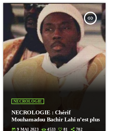
insert_link
NECROLOGIE
NECROLOGIE : Chérif
Mouhamadou Bachir Lahi n’est plus
9 MAI 2023
4533
81
702
today