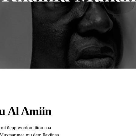
u Al Amiin
 mi ñepp woolou jiitou naa
l Muxtaarunaa mu dem Ilayiinaa