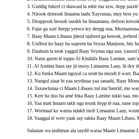
3. Guddig fukeel ci shawaal la mbir ma xew, ñepp jaaxl
4. Nirook demouk Imaama laahi Xayrunaa, muy bess yu
5. Deuppook bessub sarakh ba Imaamana, defoon kerook
6. Fajar ga xarr ñeepp yeewu tey deegg naa, Muxtaarun
7. Baay Maam Libaass jiiteul njaboot ga kerook, jeebe
8. Uuffeul ko baay ba sopeem ba Seyna Manjoon, biir J
9. Daaluun la took yaggul Baay Seynaa nga naa, yaaxul
10. Nanu guem té toppu Al Khaliifa Baay Lamine, sam’
11. Al Amiina baax tay jii mooy Limaamu Laay, lii dey 
12. Ku fonka Maam ngoyal ca seutt ba moodi li warr, 
13. Nangul ziaar bi yaa seydinaa yaa sanadii, Baay Mom
14. Taxawlunaa ci Maam Libaass zul mu’hanriif, mo wa
15. Kerr ba tiiss ba amé feka Baay Lamine tukki naa, mo
16. Yaa matt Imaam takh nga teunk ñepp té naa, nane to
17. Wormaal ko warna ndakh mofi Limaamu Laay, wuuté 
18. Yaaggal té werr yaak say rakka Baay Maam Libass
Salaatan wa tasliiman ala saydil waraa Maam Limaamu La