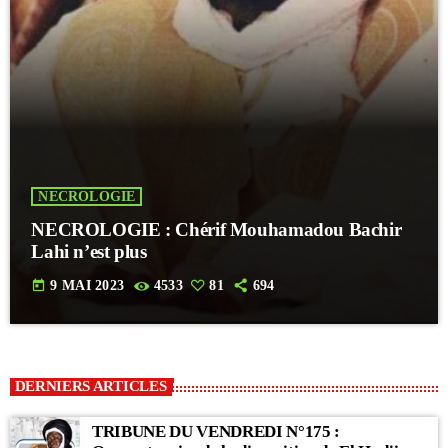
NECROLOGIE
NECROLOGIE : Chérif Mouhamadou Bachir
Lahi n’est plus
today
9 MAI 2023
4533
81
694
DERNIERS ARTICLES
TRIBUNE DU VENDREDI N°175 :