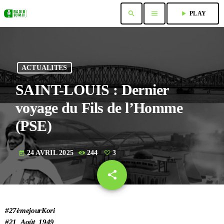
search
menu
play_arrow
PLAY
ACTUALITES
SAINT-LOUIS : Dernier
voyage du Fils de l’Homme
(PSE)
24 AVRIL 2025
244
3
today
share
email
3
#27èmejourKori
#21_Août_1949