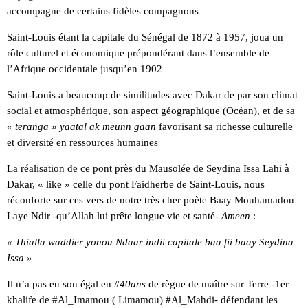
accompagne de certains fidèles compagnons
Saint-Louis étant la capitale du Sénégal de 1872 à 1957, joua un
rôle culturel et économique prépondérant dans l’ensemble de
l’Afrique occidentale jusqu’en 1902
Saint-Louis a beaucoup de similitudes avec Dakar de par son climat
social et atmosphérique, son aspect géographique (Océan), et de sa
« teranga » yaatal ak meunn gaan
favorisant sa richesse culturelle
et diversité en ressources humaines
La réalisation de ce pont près du Mausolée de Seydina Issa Lahi à
Dakar, « like » celle du pont Faidherbe de Saint-Louis, nous
réconforte sur ces vers de notre très cher poète Baay Mouhamadou
Laye Ndir -qu’Allah lui prête longue vie et santé-
Ameen
:
« Thialla waddier yonou Ndaar indii capitale baa fii baay Seydina
Issa »
Il n’a pas eu son égal en
#40ans
de règne de maître sur Terre -1er
khalife de #Al_Imamou ( Limamou) #Al_Mahdi- défendant les