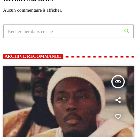
Aucun commentaire à afficher.
search
ARCHIVE RECOMMANDE
insert_link