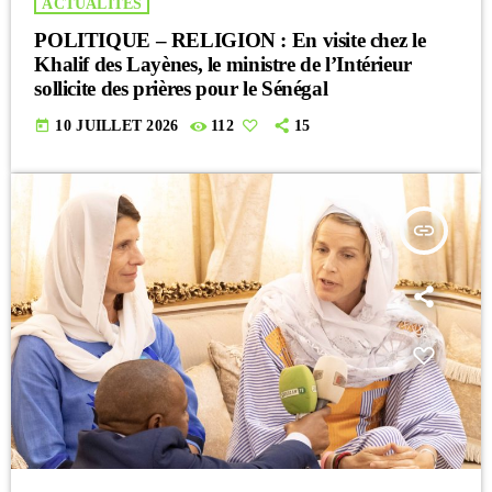
ACTUALITES
POLITIQUE – RELIGION : En visite chez le
Khalif des Layènes, le ministre de l’Intérieur
sollicite des prières pour le Sénégal
today
10 JUILLET 2026
112
15
insert_link