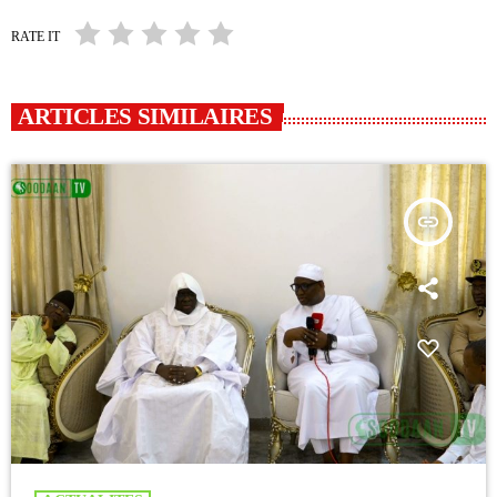
RATE IT
ARTICLES SIMILAIRES
insert_link