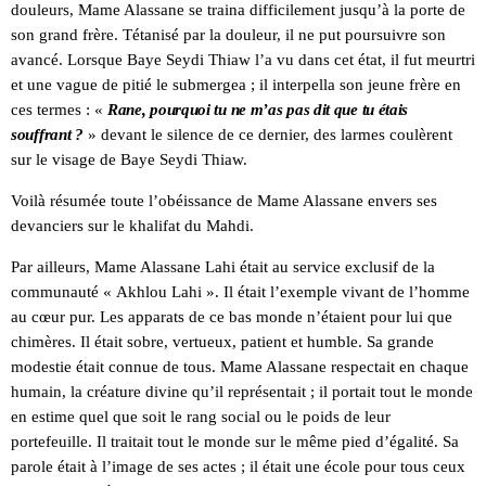
douleurs, Mame Alassane se traina difficilement jusqu’à la porte de
son grand frère. Tétanisé par la douleur, il ne put poursuivre son
avancé. Lorsque Baye Seydi Thiaw l’a vu dans cet état, il fut meurtri
et une vague de pitié le submergea ; il interpella son jeune frère en
ces termes : «
Rane, pourquoi tu ne m’as pas dit que tu étais
souffrant ?
» devant le silence de ce dernier, des larmes coulèrent
sur le visage de Baye Seydi Thiaw.
Voilà résumée toute l’obéissance de Mame Alassane envers ses
devanciers sur le khalifat du Mahdi.
Par ailleurs, Mame Alassane Lahi était au service exclusif de la
communauté « Akhlou Lahi ». Il était l’exemple vivant de l’homme
au cœur pur. Les apparats de ce bas monde n’étaient pour lui que
chimères. Il était sobre, vertueux, patient et humble. Sa grande
modestie était connue de tous. Mame Alassane respectait en chaque
humain, la créature divine qu’il représentait ; il portait tout le monde
en estime quel que soit le rang social ou le poids de leur
portefeuille. Il traitait tout le monde sur le même pied d’égalité. Sa
parole était à l’image de ses actes ; il était une école pour tous ceux