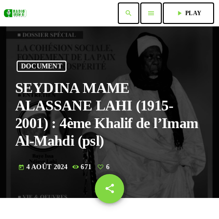
search
menu
play_arrow
PLAY
DOCUMENT
SEYDINA MAME
ALASSANE LAHI (1915-
2001) : 4ème Khalif de l’Imam
Al-Mahdi (psl)
4 AOÛT 2024
671
6
today
share
email
6