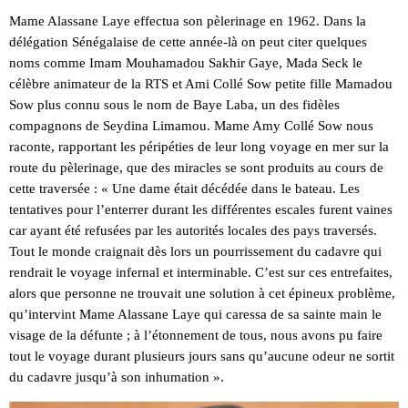
Mame Alassane Laye effectua son pèlerinage en 1962. Dans la
délégation Sénégalaise de cette année-là on peut citer quelques
noms comme Imam Mouhamadou Sakhir Gaye, Mada Seck le
célèbre animateur de la RTS et Ami Collé Sow petite fille Mamadou
Sow plus connu sous le nom de Baye Laba, un des fidèles
compagnons de Seydina Limamou. Mame Amy Collé Sow nous
raconte, rapportant les péripéties de leur long voyage en mer sur la
route du pèlerinage, que des miracles se sont produits au cours de
cette traversée : « Une dame était décédée dans le bateau. Les
tentatives pour l’enterrer durant les différentes escales furent vaines
car ayant été refusées par les autorités locales des pays traversés.
Tout le monde craignait dès lors un pourrissement du cadavre qui
rendrait le voyage infernal et interminable. C’est sur ces entrefaites,
alors que personne ne trouvait une solution à cet épineux problème,
qu’intervint Mame Alassane Laye qui caressa de sa sainte main le
visage de la défunte ; à l’étonnement de tous, nous avons pu faire
tout le voyage durant plusieurs jours sans qu’aucune odeur ne sortit
du cadavre jusqu’à son inhumation ».