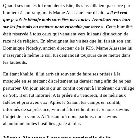
Quand ses oncles lui rendaient visite, ils s’assaillaient par terre par
honneur à son rang, mais Mame Alassane leur disait :
«
il est vrai
que je suis le khalife mais vous êtes mes oncles. Assaillons-nous tous
sur les fauteuils ou mettons-nous ensemble par terre
». Cette humilité
était réservée à tous ceux qui venaient vers lui sans distinction de
race ni de religion. En témoignent les visites que lui faisait son ami
Dominique Ndecky, ancien directeur de la RTS. Mame Alassane lui
s’asseyant à même le sol, lui demandait toujours de se mettre dans
les fauteuils.
En étant khalife, il lui arrivait souvent de faire ses prières à la
mosquée en se mettant discrètement au dernier rang afin de ne pas
perturber. Un jour, alors qu’un conflit couvait à l’intérieur du village
de Yoff, il en fut informé. A la prière du vendredi, il se mêla aux
fidèles et pria avec eux. Après le Salam, les camps en conflit,
informés de sa présence, vinrent à lui et lui dirent : « nous savons
l’objet de ta venue. A l’instant où nous parlons, nous avons
abandonné toutes hostilités grâce à toi ».