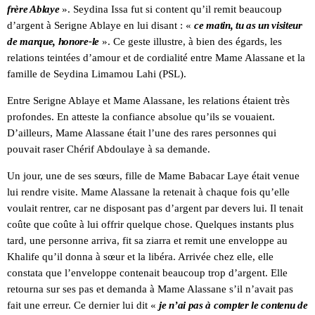
frère Ablaye
». Seydina Issa fut si content qu’il remit beaucoup
d’argent à Serigne Ablaye en lui disant : «
ce matin, tu as un visiteur
de marque, honore-le
». Ce geste illustre, à bien des égards, les
relations teintées d’amour et de cordialité entre Mame Alassane et la
famille de Seydina Limamou Lahi (PSL).
Entre Serigne Ablaye et Mame Alassane, les relations étaient très
profondes. En atteste la confiance absolue qu’ils se vouaient.
D’ailleurs, Mame Alassane était l’une des rares personnes qui
pouvait raser Chérif Abdoulaye à sa demande.
Un jour, une de ses sœurs, fille de Mame Babacar Laye était venue
lui rendre visite. Mame Alassane la retenait à chaque fois qu’elle
voulait rentrer, car ne disposant pas d’argent par devers lui. Il tenait
coûte que coûte à lui offrir quelque chose. Quelques instants plus
tard, une personne arriva, fit sa ziarra et remit une enveloppe au
Khalife qu’il donna à sœur et la libéra. Arrivée chez elle, elle
constata que l’enveloppe contenait beaucoup trop d’argent. Elle
retourna sur ses pas et demanda à Mame Alassane s’il n’avait pas
fait une erreur. Ce dernier lui dit «
je n’ai pas à compter le contenu de