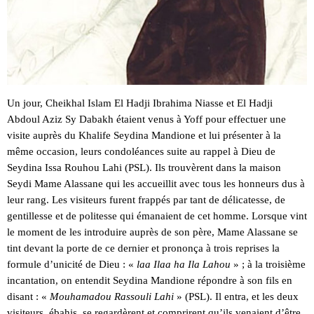
Un jour, Cheikhal Islam El Hadji Ibrahima Niasse et El Hadji
Abdoul Aziz Sy Dabakh étaient venus à Yoff pour effectuer une
visite auprès du Khalife Seydina Mandione et lui présenter à la
même occasion, leurs condoléances suite au rappel à Dieu de
Seydina Issa Rouhou Lahi (PSL). Ils trouvèrent dans la maison
Seydi Mame Alassane qui les accueillit avec tous les honneurs dus à
leur rang. Les visiteurs furent frappés par tant de délicatesse, de
gentillesse et de politesse qui émanaient de cet homme. Lorsque vint
le moment de les introduire auprès de son père, Mame Alassane se
tint devant la porte de ce dernier et prononça à trois reprises la
formule d’unicité de Dieu : «
laa Ilaa ha Ila Lahou
» ; à la troisième
incantation, on entendit Seydina Mandione répondre à son fils en
disant : «
Mouhamadou Rassouli Lahi
» (PSL). Il entra, et les deux
visiteurs, ébahis, se regardèrent et comprirent qu’ils venaient d’être