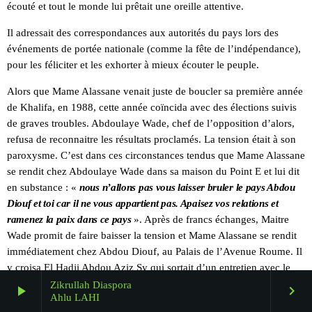
écouté et tout le monde lui prêtait une oreille attentive.
Il adressait des correspondances aux autorités du pays lors des
événements de portée nationale (comme la fête de l’indépendance),
pour les féliciter et les exhorter à mieux écouter le peuple.
Alors que Mame Alassane venait juste de boucler sa première année
de Khalifa, en 1988, cette année coïncida avec des élections suivis
de graves troubles. Abdoulaye Wade, chef de l’opposition d’alors,
refusa de reconnaitre les résultats proclamés. La tension était à son
paroxysme. C’est dans ces circonstances tendus que Mame Alassane
se rendit chez Abdoulaye Wade dans sa maison du Point E et lui dit
en substance : «
nous n’allons pas vous laisser bruler le pays Abdou
Diouf et toi car il ne vous appartient pas. Apaisez vos relations et
ramenez la paix dans ce pays
». Après de francs échanges, Maitre
Wade promit de faire baisser la tension et Mame Alassane se rendit
immédiatement chez Abdou Diouf, au Palais de l’Avenue Roume. Il
y croisa El Hadji Abdou Aziz Sy qui sortait d’un entretien avec le
Président. Les deux guides religieux s’étreignirent chaleureusement
Zikrullah Diaspora
play_arrow
keyboard_arrow_right
Ahlu LAHI
avant que chacun ne rapporta à son homologue les démarches qu’il