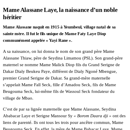
Mame Alassane Laye, la naissance d’un noble
héritier
Mame Alassane naquit en 1915 à Yeumbeul, village natal de sa
sainte mère. Il fut le fils unique de Mame Faty Laye Diop
communément appelée « Yayi Rane ».
A sa naissance, on lui donna le nom de son grand père Mame
Alassane Thiaw, père de Seydina Limamou (PSL). Son grand-père
maternel se nomme Mame Malick Diop fils du Grand Serigne de
Dakar Dialy Beukeu Paye, différent de Dialy Ngoné Mbengue,
premier Grand Serigne de Dakar. Sa grand-mère maternelle
s’appelait Mame Fall Seck, fille d’Amadou Seck, fils de Mame
Beugouma Seck, lui-même fils de Wassoul Seck fondateur du
village de Mbao.
C’est de par sa lignée maternelle que Mame Alassane, Seydina
Ababacar Laye et Serigne Mansour Sy
« Borom Daara dji »
ont des
liens de parenté. Ils ont tous les trois pour ancêtre commun, Mame
Beugouma Seck. En effet, la mère de Mame Babacar Laye, Mame