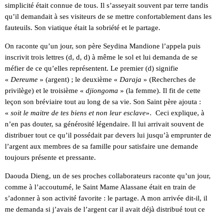
simplicité était connue de tous. Il s’asseyait souvent par terre tandis
qu’il demandait à ses visiteurs de se mettre confortablement dans les
fauteuils. Son viatique était la sobriété et le partage.
On raconte qu’un jour, son père Seydina Mandione l’appela puis
inscrivit trois lettres (d, d, d) à même le sol et lui demanda de se
méfier de ce qu’elles représentent. Le premier (d) signifie
«
Dereume
» (argent) ; le deuxième «
Daraja
» (Recherches de
privilège) et le troisième «
djiongoma
» (la femme). Il fit de cette
leçon son bréviaire tout au long de sa vie. Son Saint père ajouta :
«
soit le maitre de tes biens et non leur esclave
». Ceci explique, à
n’en pas douter, sa générosité légendaire. Il lui arrivait souvent de
distribuer tout ce qu’il possédait par devers lui jusqu’à emprunter de
l’argent aux membres de sa famille pour satisfaire une demande
toujours présente et pressante.
Daouda Dieng, un de ses proches collaborateurs raconte qu’un jour,
comme à l’accoutumé, le Saint Mame Alassane était en train de
s’adonner à son activité favorite : le partage. A mon arrivée dit-il, il
me demanda si j’avais de l’argent car il avait déjà distribué tout ce