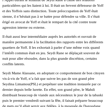
l’Appel durant le Khalifat de Seydi Rane à cause des relations
particulières qui les liaient à lui. Il était un fervent défenseur de Yoff
et des Yoffois sans distinction. Toute préoccupation de Yoff était
sienne, il n’hésitait pas à se battre pour défendre sa ville. Il s’était
érigé en avocat de Yoff et était le rempart de la cité contre toute
agression interne ou externe.
Il était aussi leur intermédiaire auprès les autorités et ouvrait de
manière permanente à la facilitation des rapports entre les différents
quartiers de Yoff. Il les exhortait à parler d’une même voix quand
l’intérêt commun était en jeu. Seydi Rane se déplaçait souvent de
nuit pour aller résoudre, dans la plus grande discrétion, certains
conflits latents.
Seydi Mame Alassane, en adoptant ce comportement de bon citoyen
vis-à-vis de Yoff, n’a fait que suivre les pas de son grand père
Seydina Limamou(PSL) et perpétuer une tradition instaurée par ce
dernier depuis belle lurette. En effet, son grand père, le Mahdi
distribuait beaucoup de viande aux nécessiteux le jour de la tabaski
puis le premier vendredi suivant la fête, il faisait préparer beaucoup
de mets qu’il allait servir aux fidèles, à la mosquée de Dagoudane