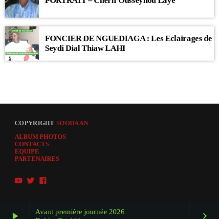
PORTRAIT – Chérif Ousseynou Laye
FONCIER DE NGUEDIAGA : Les Eclairages de
Seydi Dial Thiaw LAHI
COPYRIGHT
SOODAAN
ALBUM PHOTOS
CONTACTS
EQUIPE
PARTENAIRES
Avant première journée 2026
play_arrow
keyboard_arrow_right