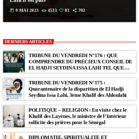
today
9 MAI 2023
4533
81
702
DERNIERS ARTICLES
TRIBUNE DU VENDREDI N°176 : QUE
COMPRENDRE DU PRÉCIEUX CONSEIL DE
EL HADJI SEYDINA ISSA LAHI TEL QUE
RAPPORTÉ PAR LE KHALIF SERIGNE
BABACAR SY MANSOUR : « Li Baax Matul
TRIBUNE DU VENDREDI N°175 :
Kër, Li Bon Matul Kër »
Quarantenaire de la disparition de El Hadji
Seydina Issa Lahi, 3ème Khalif des Ahloulahi
POLITIQUE – RELIGION : En visite chez le
Khalif des Layènes, le ministre de l’Intérieur
sollicite des prières pour le Sénégal
DIPLOMATIE, SPIRITUALITE ET