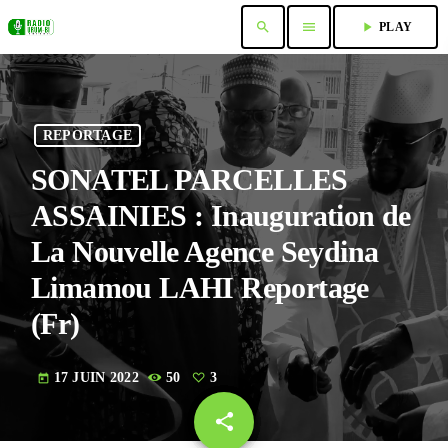
search
menu
play_arrow
PLAY
REPORTAGE
SONATEL PARCELLES
ASSAINIES : Inauguration de
La Nouvelle Agence Seydina
Limamou LAHI Reportage
(Fr)
17 JUIN 2022
50
3
today
share
email
3