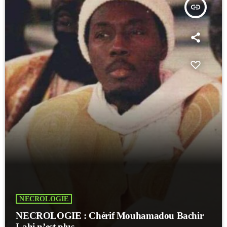
insert_link
NECROLOGIE
NECROLOGIE : Chérif Mouhamadou Bachir
Lahi n’est plus