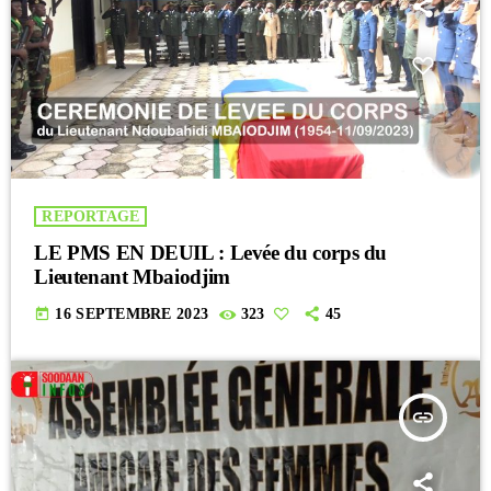
REPORTAGE
LE PMS EN DEUIL : Levée du corps du
Lieutenant Mbaiodjim
today
16 SEPTEMBRE 2023
323
45
insert_link