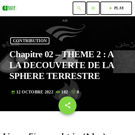
search
menu
play_arrow
PLAY
CONTRIBUTION
Chapitre 02 – THEME 2 : A
LA DECOUVERTE DE LA
SPHERE TERRESTRE
12 OCTOBRE 2022
102
8
today
share
email
8