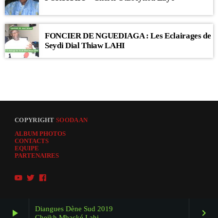
FONCIER DE NGUEDIAGA : Les Eclairages de
Seydi Dial Thiaw LAHI
COPYRIGHT
SOODAAN
ALBUM PHOTOS
CONTACTS
EQUIPE
PARTENAIRES
Diangues Dène Sud 2019
play_arrow
keyboard_arrow_right
Cheikh Mbacké Lahi