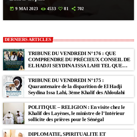
today
9 MAI 2023
4533
81
702
DERNIERS ARTICLES
TRIBUNE DU VENDREDI N°176 : QUE
COMPRENDRE DU PRÉCIEUX CONSEIL DE
EL HADJI SEYDINA ISSA LAHI TEL QUE
RAPPORTÉ PAR LE KHALIF SERIGNE
BABACAR SY MANSOUR : « Li Baax Matul
TRIBUNE DU VENDREDI N°175 :
Kër, Li Bon Matul Kër »
Quarantenaire de la disparition de El Hadji
Seydina Issa Lahi, 3ème Khalif des Ahloulahi
POLITIQUE – RELIGION : En visite chez le
Khalif des Layènes, le ministre de l’Intérieur
sollicite des prières pour le Sénégal
DIPLOMATIE, SPIRITUALITE ET