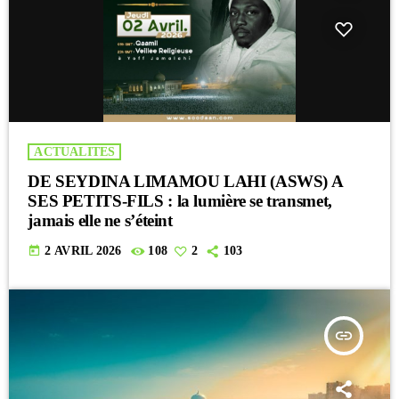
ACTUALITES
DE SEYDINA LIMAMOU LAHI (ASWS) A
SES PETITS-FILS : la lumière se transmet,
jamais elle ne s’éteint
today
2 AVRIL 2026
108
2
103
insert_link