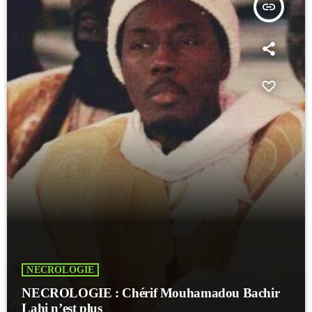
insert_link
NECROLOGIE
NECROLOGIE : Chérif Mouhamadou Bachir
Lahi n’est plus