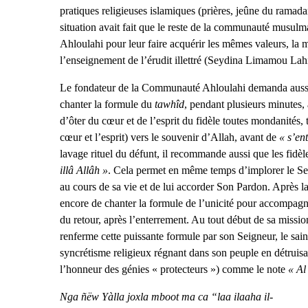
pratiques religieuses islamiques (prières, jeûne du ramad
situation avait fait que le reste de la communauté musulma
Ahloulahi pour leur faire acquérir les mêmes valeurs, la 
l’enseignement de l’érudit illettré (Seydina Limamou Lahi
Le fondateur de la Communauté Ahloulahi demanda aussi a
chanter la formule du
tawhîd
, pendant plusieurs minutes,
d’ôter du cœur et de l’esprit du fidèle toutes mondanités, t
cœur et l’esprit) vers le souvenir d’Allah, avant de
« s’ent
lavage rituel du défunt, il recommande aussi que les fidè
illâ Allâh »
. Cela permet en même temps d’implorer le Sei
au cours de sa vie et de lui accorder Son Pardon. Après
encore de chanter la formule de l’unicité pour accompagn
du retour, après l’enterrement. Au tout début de sa missio
renferme cette puissante formule par son Seigneur, le sain
syncrétisme religieux régnant dans son peuple en détruisa
l’honneur des génies « protecteurs ») comme le note
« Al
Nga ñëw Yàlla joxla mboot ma ca “laa ilaaha il-