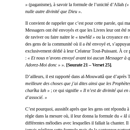
»
(paganisme), à savoir la formule de l’unicité d’Allah
(«
nulle autre divinité que Dieu »
.
Il convient de rappeler que c’est pour cette parole, qui ma
Messagers ont été envoyés et que les Livres leur ont été r
de raviver ou faire naitre le
« tawhîd »
ou la croyance en u
des gens de la communité où il a été envoyé et, s’appuyant 
exclusivement dédié à leur Créateur Tout-Puissant. À ce 
:
« Et nous n’avons envoyé avant toi aucun Messager à qu
Adorez-Moi donc » ».
[Sourate 21 – Verset 25]
.
D’ailleurs, il est rapporté dans al-Mouwattâ que d’après T
meilleure des choses que j’ai dites ainsi que les Prophète
charîka lah »
; ce qui signifie
« Il n’est de divinité qui e
d’associé. »
C’est pourquoi, aussitôt après que les gens ont répondu 
règle dans la mesure où, il leur donna la formule du
« lâ 
différentes mélodies avec lesquelles il fallait la chanter.
jamais négliger cette formule mais de la cantonner partout