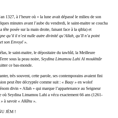
an 1327, à l’heure où « la lune avait dépassé le milieu de son
uelques minutes avant l’aube du vendredi, le saint-maitre se coucha
 tête posée sur la main droite, faisant face à la qibla) et
ne qu’il il n’est nulle autre divinité qu’Allah, qu’Il n’a point
 et son Envoyé ».
las, le saint-maitre, le dépositaire du tawhîd, la Meilleure
Terre sous la peau noire,
Seydina Limamou Lahi Al moukhtâr
uitter ce bas-monde.
hanter, très souvent, cette parole, ses contemporains avaient fini
ssion peut être décryptée comme suit :
« Baay »
en wolof
rénom divin « Allah » qui marque l’appartenance au Seigneur
esure où Seydina Limamou Lahi a vécu exactement 66 ans (1261-
 »
à savoir
« Allâhu »
.
U JËM !