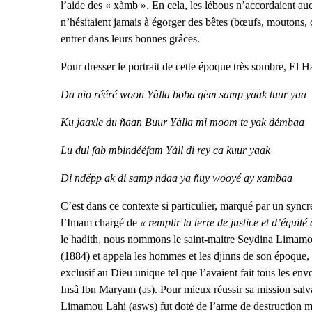
l’aide des « xàmb ». En cela, les lébous n’accordaient au
n’hésitaient jamais à égorger des bêtes (bœufs, moutons, ch
entrer dans leurs bonnes grâces.
Pour dresser le portrait de cette époque très sombre, El 
Da nio rééré woon Yàlla boba gëm samp yaak tuur yaa
Ku jaaxle du ñaan Buur Yàlla mi moom te yak démbaa
Lu dul fab mbindééfam Yàll di rey ca kuur yaak
Di ndëpp ak di samp ndaa ya ñuy wooyé ay xambaa
C’est dans ce contexte si particulier, marqué par un sync
l’Imam chargé de
« remplir la terre de justice et d’équité 
le hadith, nous nommons le saint-maitre Seydina Limamou 
(1884) et appela les hommes et les djinns de son époque, à
exclusif au Dieu unique tel que l’avaient fait tous les e
Insâ Ibn Maryam (as). Pour mieux réussir sa mission salv
Limamou Lahi (asws) fut doté de l’arme de destruction ma