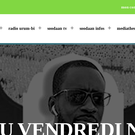
mon co
radio urum-bi
soodaan tv
soodaan infos
mediathe
 VENDREDI N°