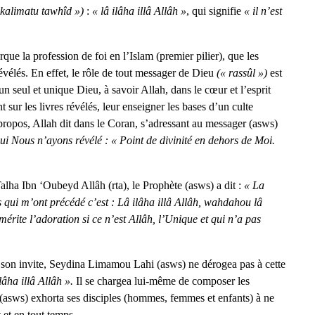
 kalimatu tawhîd »)
:
« lâ ilâha illâ Allâh »
, qui signifie
« il n’est
rque la profession de foi en l’Islam (premier pilier), que les
évélés. En effet, le rôle de tout messager de Dieu
(« rassûl »)
est
n seul et unique Dieu, à savoir Allah, dans le cœur et l’esprit
sur les livres révélés, leur enseigner les bases d’un culte
propos, Allah dit dans le Coran, s’adressant au messager (asws)
i Nous n’ayons révélé : « Point de divinité en dehors de Moi.
alha Ibn ‘Oubeyd Allâh (rta), le Prophète (asws) a dit :
« La
s qui m’ont précédé c’est : Lâ ilâha illâ Allâh, wahdahou lâ
n mérite l’adoration si ce n’est Allâh, l’Unique et qui n’a pas
à son invite, Seydina Limamou Lahi (asws) ne dérogea pas à cette
ilâha illâ Allâh ».
Il se chargea lui-même de composer les
 Il (asws) exhorta ses disciples (hommes, femmes et enfants) à ne
 et en tout temps.