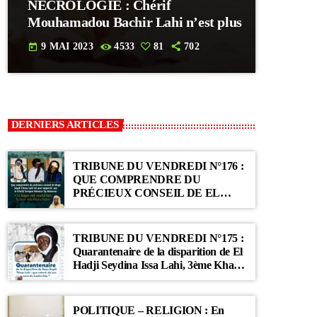
NECROLOGIE : Chérif
Mouhamadou Bachir Lahi n’est plus
9 MAI 2023
4533
81
702
today
DERNIERS ARTICLES
TRIBUNE DU VENDREDI N°176 :
QUE COMPRENDRE DU
PRÉCIEUX CONSEIL DE EL
HADJI SEYDINA ISSA LAHI TEL
QUE RAPPORTÉ PAR LE
KHALIF SERIGNE BABACAR SY
TRIBUNE DU VENDREDI N°175 :
MANSOUR : « Li Baax Matul Kër,
Quarantenaire de la disparition de El
Li Bon Matul Kër »
Hadji Seydina Issa Lahi, 3ème Khalif
des Ahloulahi
POLITIQUE – RELIGION : En