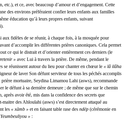
an, etc.), et ce, avec beaucoup d’amour et d’engagement. Cette
ne des environs préféraient confier leurs enfants aux familles
même éducation qu’à leurs propres enfants, suivant
).
ux fidèles de se réunir, à chaque fois, à la mosquée pour
 avant d’accomplir les différentes prières canoniques. Cela permet
out ce qui le distrait et d’orienter entièrement ces derniers (le
retenir »
avec Lui à travers la prière. De même, pendant le
les se réunissent autour du lieu pour chanter en chœur le
« lâ ilâha
gneur de laver Son défunt serviteur de tous les péchés accomplis
 la prière mortuaire, Seydina Limamou Lahi (asws), recommande
er le défunt à sa dernière demeure ; de même que sur le chemin
n, après avoir été, mis dans la confidence des secrets que
t-maitre des Ahloulahi (asws) s’est directement attaqué au
nt les
« xàmb »
et en faisant table rase des
ndëp
(cérémonie en
 Yeumbeuliyou »
: