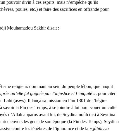
cun pouvoir divin à ces esprits, mais n’empêche qu’ils
èvres, poules, etc.) et faire des sacrifices en offrande pour
Hadji Mouhamadou Sakhir disait :
rétisme religieux dominant au sein du peuple lébou, que naquit
après qu’elle fut gagnée par l’injustice et l’iniquité »
, pour citer
Lahi (asws). Il lança sa mission en l’an 1301 de l’hégire
 savoir la Fin des Temps, à se joindre à lui pour vouer un culte
nvoyés d’Allah apparus avant lui, de Seydina noûh (as) à Seydina
atrice envers les gens de son époque (la Fin des Temps), Seydina
ssive contre les ténèbres de l’ignorance et de la
« jâhiliyya