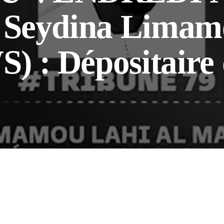
e Seydina Limam
) : Dépositaire