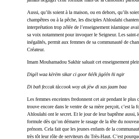
Aussi, qu’ils soient à la maison, ou en dehors, qu’ils soi
champêtres ou à la pêche, les disciples Ahloulahi chantent
interprétation trop zélée de l’enseignement islamique avait
sa voix notamment pour invoquer le Seigneur. Les saint-ma
inégalités, permit aux femmes de sa communauté de chant
Créateur.
Imam Mouhamadou Sakhir saluait cet enseignement plein de
Digël waa kërëm sikar ci goor ñéék jigéén ñi ngir
Di bañ feccak tàccook woy ak jëw di xas jaam baa
Les femmes enceintes fredonnent cet air pendant le plus cl
trouve encore dans le ventre de sa mère perçoit, c’est la
Ahloulahi ont le secret. Et le jour de leur baptême aussi
formule dès qu’on démarre le rasage de la tête du nouve
prénom. Cela fait que les jeunes enfants de la communauté 
très tôt leur rôle de serviteurs du Très-Haut. C’est pourquo