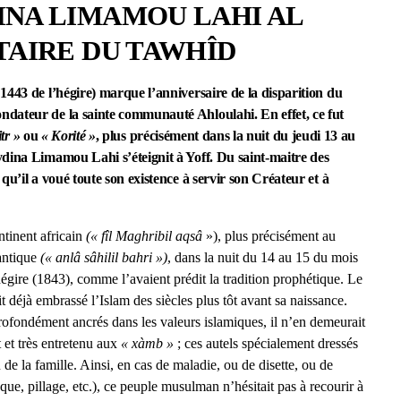
INA LIMAMOU LAHI AL
ITAIRE DU TAWHÎD
1443 de l’hégire) marque l’anniversaire de la disparition du
dateur de la sainte communauté Ahloulahi. En effet, ce fut
tr »
ou
« Korité »
, plus précisément dans la nuit du jeudi 13 au
dina Limamou Lahi s’éteignit à Yoff. Du saint-maitre des
u’il a voué toute son existence à servir son Créateur et à
ntinent africain
(« fîl Maghribil aqsâ
»), plus précisément au
lantique
(« anlâ sâhilil bahri »)
, dans la nuit du 14 au 15 du mois
égire (1843), comme l’avaient prédit la tradition prophétique. Le
it déjà embrassé l’Islam des siècles plus tôt avant sa naissance.
 profondément ancrés dans les valeurs islamiques, il n’en demeurait
t et très entretenu aux
« xàmb »
; ces autels spécialement dressés
de la famille. Ainsi, en cas de maladie, ou de disette, ou de
e, pillage, etc.), ce peuple musulman n’hésitait pas à recourir à