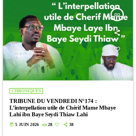
insert_link
CHRONIQUES
TRIBUNE DU VENDREDI N°174 :
L’interpellation utile de Chérif Mame Mbaye
Lahi ibn Baye Seydi Thiaw Lahi
today
5 JUIN 2026
28
38