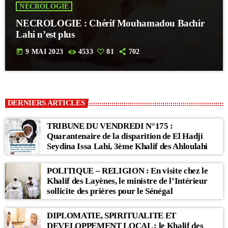
NECROLOGIE
NECROLOGIE : Chérif Mouhamadou Bachir
Lahi n’est plus
today
9 MAI 2023
4533
81
702
DERNIERS ARTICLES
TRIBUNE DU VENDREDI N°175 :
Quarantenaire de la disparition de El Hadji
Seydina Issa Lahi, 3ème Khalif des Ahloulahi
POLITIQUE – RELIGION : En visite chez le
Khalif des Layènes, le ministre de l’Intérieur
sollicite des prières pour le Sénégal
DIPLOMATIE, SPIRITUALITE ET
DEVELOPPEMENT LOCAL : le Khalif des