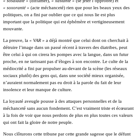
« sosalaaté »
(diffamer),
« xastanté »
(se jeter l’opprobre) et
« soxoranté »
(acte méchanceté) rien que pour les beaux yeux des
politiques, on a fini par oublier que ce qui nous lie est plus
important que la politique qui est éphémère et vertigineusement
mouvante.
La preuve, la
« VAR »
a déjà montré que celui dont on cherchait à
détruire l’image dans un passé récent à travers des diatribes, peut
être celui à qui on cirera les pompes avec la langue, dans un futur
proche, en ne tarissant pas d’éloges à son encontre. Le culte de la
médiocrité a fini par propulser au-devant de la scène (les réseaux
sociaux plutôt) des gens qui, dans une société mieux organisée,
n’auraient normalement pas eu droit à la parole du fait de leur
insolence et leur manque de culture.
La loyauté aveugle pousse à des attaques personnelles et de la
méchanceté sans aucun fondement. C’est vraiment triste et écœurant
à la fois de voir que nous perdons de plus en plus toutes ces valeurs
qui ont fait la gloire de notre peuple.
Nous clôturons cette tribune par cette grande sagesse que le défunt