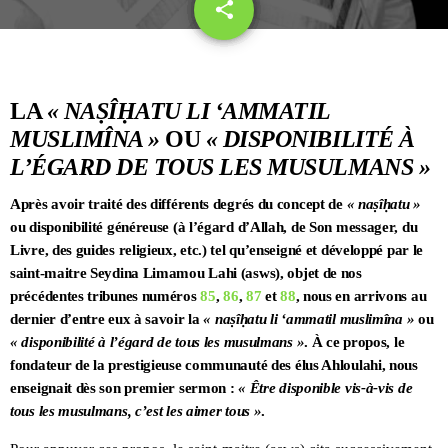
share
email
LA
« NAṢÎḤATU LI ‘AMMATIL
MUSLIMÎNA »
OU
« DISPONIBILITÉ À
L’ÉGARD DE TOUS LES MUSULMANS »
Après avoir traité des différents degrés du concept de
« naṣîḥatu »
ou disponibilité généreuse (à l’égard d’Allah, de Son messager, du
Livre, des guides religieux, etc.) tel qu’enseigné et développé par le
saint-maitre Seydina Limamou Lahi (asws), objet de nos
précédentes tribunes numéros
85
,
86
,
87
et
88
, nous en arrivons au
dernier d’entre eux à savoir la
« naṣîḥatu li ‘ammatil muslimîna »
ou
« disponibilité à l’égard de tous les musulmans »
. À ce propos, le
fondateur de la prestigieuse communauté des élus Ahloulahi, nous
enseignait dès son premier sermon :
« Être disponible vis-à-vis de
tous les musulmans, c’est les aimer tous »
.