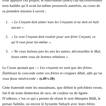
Pour appuyer ces propos, le saint-maitre (asws) cita successivement
trois hadiths qu’il avait lui-même prononcés autrefois, au cours de
sa première mission à savoir :
« Le Croyant doit aimer tous les Croyants et ne doit en haïr
aucun »
.
« Le vrai Croyant doit vouloir pour son frère Croyant, ce
qu’il veut pour lui-même »
.
« Ne vous haïssez pas les uns les autres, déconseillez le Mal,
tissez entre vous de bonnes relations »
.
Le Coran ajoutait que :
« Les croyants ne sont que des frères.
Établissez la concorde entre vos frères et craignez Allah, afin qu’on
vous fasse miséricorde »
(s.49 v.10)
Cette fraternité entre les musulmans, que définit le précédent verset,
fait fi de toute distinction de race, de couleur ou de lignée.
D’ailleurs, c’est ce qui a permis de réunir le noir éthiopien Bilâl, le
persan Salmân, ou encore le byzantin Suhayb avec leurs frères