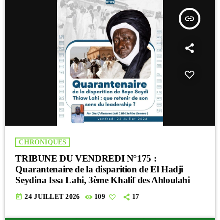
insert_link
CHRONIQUES
TRIBUNE DU VENDREDI N°175 :
Quarantenaire de la disparition de El Hadji
Seydina Issa Lahi, 3ème Khalif des Ahloulahi
today
24 JUILLET 2026
109
17