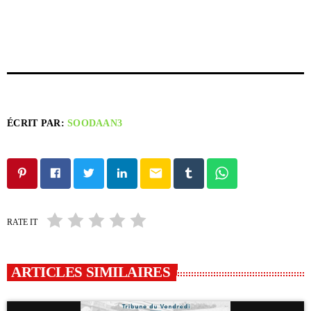
ÉCRIT PAR:
SOODAAN3
email
RATE IT
ARTICLES SIMILAIRES