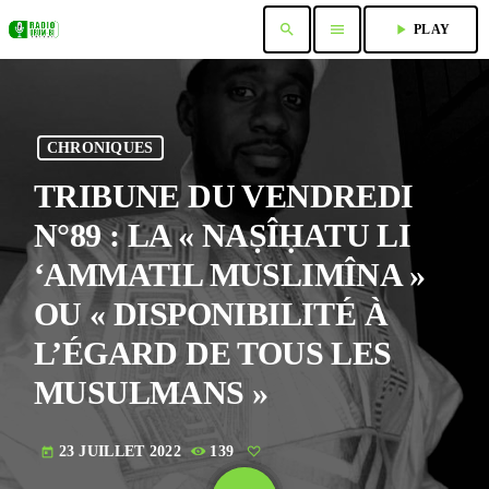
search
menu
play_arrow
PLAY
CHRONIQUES
TRIBUNE DU VENDREDI
N°89 : LA « NAṢÎḤATU LI
‘AMMATIL MUSLIMÎNA »
OU « DISPONIBILITÉ À
L’ÉGARD DE TOUS LES
MUSULMANS »
23 JUILLET 2022
139
today