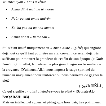
Yeumbeuliyou »
nous révélait :
Amna diiné muñ na té moom
Ngòr ga mat amna ngërëm
Xol ba yaa na mat na imaam
Amna ndam « fii taahati »
S’il s’était limité uniquement au
« Amna diiné »
(piété) qui englobe
déjà tout ce qu’il faut pour être un vrai croyant, ce serait déjà très
suffisant pour montrer la grandeur de cet élu de son époque
(« Qutb
Zamân »)
. En effet, la piété est le plus grand degré sur le sentier de
la croyance. D’ailleurs, Allah nous imposa le stage spirituel du
ramadan uniquement pour renforcer ou nous permettre de gagner la
piété.
{ لَعَلَّكُمۡ تَتَّقُونَ }
Ce qui signifie :
« ainsi atteindrez-vous la piété »
[Sourate AL-
BAQARAH: 183]
Mais en intellectuel aguerri et pédagogue hors pair, très pointilleux