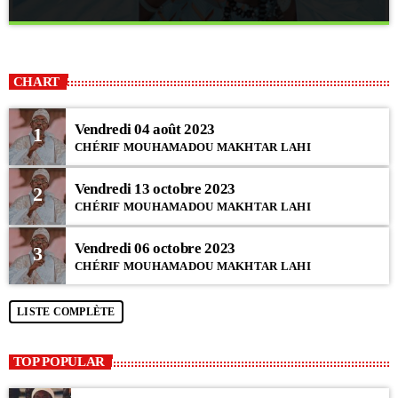
close
JANGUI FEDERATION
Au cœur des activités de la Fédération
CHART
Chaque nuit du samedi au dimanche, les dahiras se mobilisent lors des
chants religieux organisés par la Fédération des Dahiras...
Vendredi 04 août 2023
1
CHÉRIF MOUHAMADOU MAKHTAR LAHI
Vendredi 13 octobre 2023
2
CHÉRIF MOUHAMADOU MAKHTAR LAHI
Vendredi 06 octobre 2023
3
CHÉRIF MOUHAMADOU MAKHTAR LAHI
LISTE COMPLÈTE
TOP POPULAR