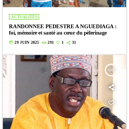
ACTUALITES
RANDONNEE PEDESTRE A NGUEDIAGA :
foi, mémoire et santé au cœur du pèlerinage
today
29 JUIN 2025
291
1
31
insert_link