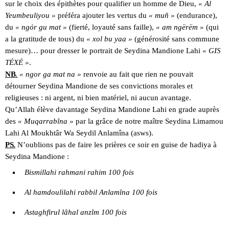
sur le choix des épithètes pour qualifier un homme de Dieu,
« Al
Yeumbeuliyou »
préféra ajouter les vertus du
« muñ »
(endurance),
du
« ngór gu mat »
(fierté, loyauté sans faille),
« am ngërëm »
(qui
a la gratitude de tous) du
« xol bu yaa »
(générosité sans commune
mesure)… pour dresser le portrait de Seydina Mandione Lahi
« GIS
TÉXÉ »
.
NB
.
« ngor ga mat na »
renvoie au fait que rien ne pouvait
détourner Seydina Mandione de ses convictions morales et
religieuses : ni argent, ni bien matériel, ni aucun avantage.
Qu’Allah élève davantage Seydina Mandione Lahi en grade auprès
des
« Muqarrabîna »
par la grâce de notre maître Seydina Limamou
Lahi Al Moukhtâr Wa Seydil Anlamîna (asws).
PS.
N’oublions pas de faire les prières ce soir en guise de hadiya à
Seydina Mandione :
Bismillahi rahmani rahim 100 fois
Al hamdoulilahi rabbil Anlamîna 100 fois
Astaghfirul lâhal anzîm 100 fois