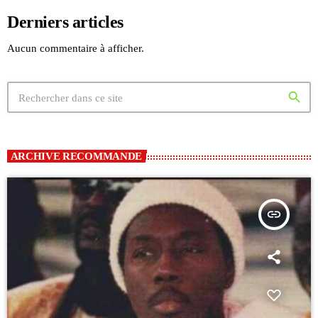
Derniers articles
Aucun commentaire à afficher.
search
ARCHIVE RECOMMANDE
insert_link