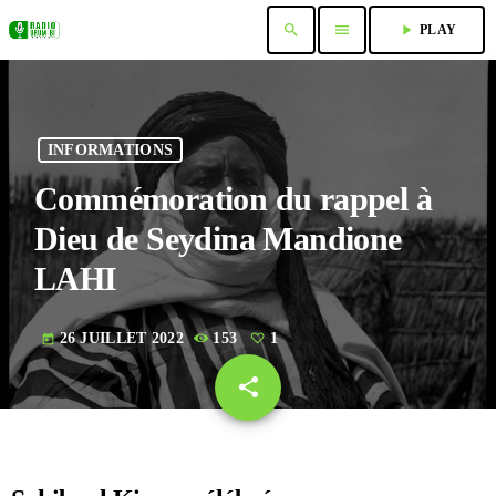
search
menu
play_arrow
PLAY
INFORMATIONS
Commémoration du rappel à
Dieu de Seydina Mandione
LAHI
26 JUILLET 2022
153
1
today
share
email
1