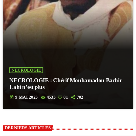
NECROLOGIE
NECROLOGIE : Chérif Mouhamadou Bachir
Lahi n’est plus
today
9 MAI 2023
4533
81
702
DERNIERS ARTICLES