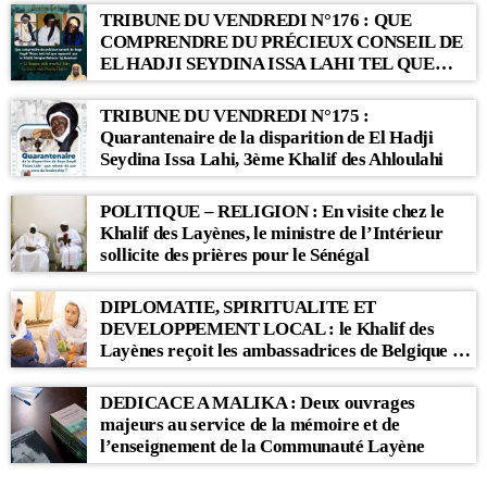
TRIBUNE DU VENDREDI N°176 : QUE
COMPRENDRE DU PRÉCIEUX CONSEIL DE
EL HADJI SEYDINA ISSA LAHI TEL QUE
RAPPORTÉ PAR LE KHALIF SERIGNE
BABACAR SY MANSOUR : « Li Baax Matul
TRIBUNE DU VENDREDI N°175 :
Kër, Li Bon Matul Kër »
Quarantenaire de la disparition de El Hadji
Seydina Issa Lahi, 3ème Khalif des Ahloulahi
POLITIQUE – RELIGION : En visite chez le
Khalif des Layènes, le ministre de l’Intérieur
sollicite des prières pour le Sénégal
DIPLOMATIE, SPIRITUALITE ET
DEVELOPPEMENT LOCAL : le Khalif des
Layènes reçoit les ambassadrices de Belgique et
des Pays-Bas
DEDICACE A MALIKA : Deux ouvrages
majeurs au service de la mémoire et de
l’enseignement de la Communauté Layène