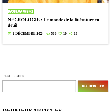
ACTUALITES
NECROLOGIE : Le monde de la littérature en
deuil
today
1 DÉCEMBRE 2024
566
10
15
RECHERCHER
RECHERCHER
DERNIERS ARTICLES