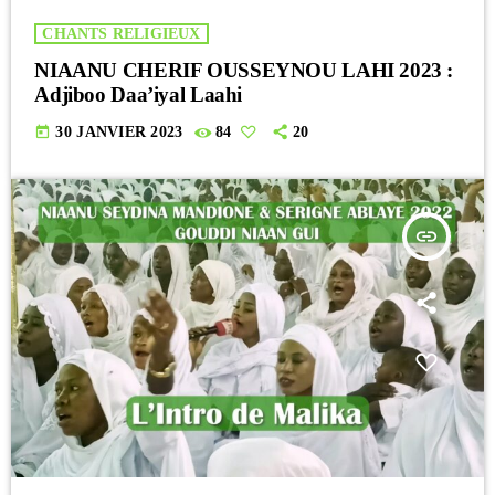
CHANTS RELIGIEUX
NIAANU CHERIF OUSSEYNOU LAHI 2023 :
Adjiboo Daa’iyal Laahi
today
30 JANVIER 2023
84
20
insert_link