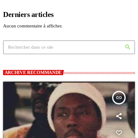
Derniers articles
Aucun commentaire à afficher.
search
ARCHIVE RECOMMANDE
insert_link