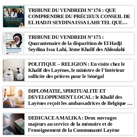
TRIBUNE DU VENDREDI N°176 : QUE
COMPRENDRE DU PRÉCIEUX CONSEIL DE
EL HADJI SEYDINA ISSA LAHI TEL QUE
RAPPORTÉ PAR LE KHALIF SERIGNE
BABACAR SY MANSOUR : « Li Baax Matul
TRIBUNE DU VENDREDI N°175 :
Kër, Li Bon Matul Kër »
Quarantenaire de la disparition de El Hadji
Seydina Issa Lahi, 3ème Khalif des Ahloulahi
POLITIQUE – RELIGION : En visite chez le
Khalif des Layènes, le ministre de l’Intérieur
sollicite des prières pour le Sénégal
DIPLOMATIE, SPIRITUALITE ET
DEVELOPPEMENT LOCAL : le Khalif des
Layènes reçoit les ambassadrices de Belgique et
des Pays-Bas
DEDICACE A MALIKA : Deux ouvrages
majeurs au service de la mémoire et de
l’enseignement de la Communauté Layène