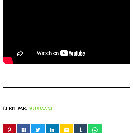
ÉCRIT PAR:
SOODAAN3
email