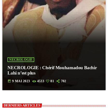
NECROLOGIE
NECROLOGIE : Chérif Mouhamadou Bachir
Lahi n’est plus
today
9 MAI 2023
4533
81
702
DERNIERS ARTICLES