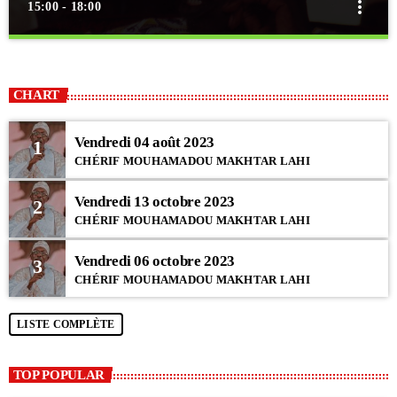
more_vert
15:00 - 18:00
close
FATTELIKU
SERIGNE ABLAYE
CHART
A travers cette émission, nous rendons un hommage plus que mérité à
Seydina El hadji Abdoulaye Thiaw Lahi en vous faisant réécouter ses
Vendredi 04 août 2023
conférences, causeries et autre animation de chants religieux.
1
CHÉRIF MOUHAMADOU MAKHTAR LAHI
Vendredi 13 octobre 2023
2
CHÉRIF MOUHAMADOU MAKHTAR LAHI
Vendredi 06 octobre 2023
3
CHÉRIF MOUHAMADOU MAKHTAR LAHI
LISTE COMPLÈTE
TOP POPULAR