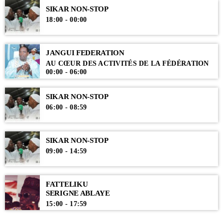
Seydina El hadji Abdoulaye Thiaw Lahi en vous faisant réécouter ses
SIKAR NON-STOP
conférences, causeries et autre animation de chants religieux.
18:00 - 00:00
JANGUI FEDERATION
AU CŒUR DES ACTIVITÉS DE LA FÉDÉRATION
00:00 - 06:00
SIKAR NON-STOP
06:00 - 08:59
SIKAR NON-STOP
09:00 - 14:59
FATTELIKU
SERIGNE ABLAYE
15:00 - 17:59