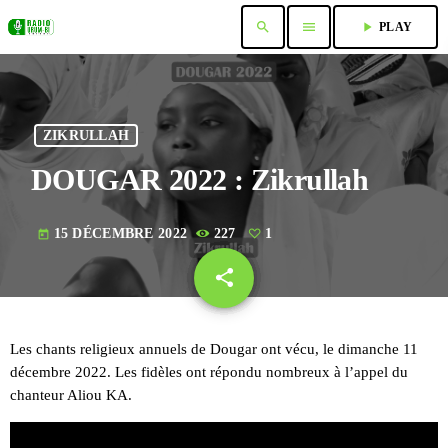
search
menu
play_arrow
PLAY
ZIKRULLAH
DOUGAR 2022 : Zikrullah
15 DÉCEMBRE 2022
227
1
today
share
email
1
Les chants religieux annuels de Dougar ont vécu, le dimanche 11
décembre 2022. Les fidèles ont répondu nombreux à l’appel du
chanteur Aliou KA.