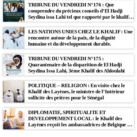
TRIBUNE DU VENDREDI N°176 : Que
comprendre du précieux conseils d’El Hadji
Seydina issa Lahi tel que rapporté par le khalif
Babacar Sy Mansour : « Li Baax Matul Kër, Li
Bon Matul Kër »
LES NATIONS UNIES CHEZ LE KHALIF : Une
rencontre autour de la paix, de la dignité
humaine et du développement durable.
TRIBUNE DU VENDREDI N°175 :
Quarantenaire de la disparition de El Hadji
Seydina Issa Lahi, 3ème Khalif des Ahloulahi
POLITIQUE – RELIGION : En visite chez le
Khalif des Layènes, le ministre de l’Intérieur
sollicite des prières pour le Sénégal
DIPLOMATIE, SPIRITUALITE ET
DEVELOPPEMENT LOCAL : le Khalif des
Layènes reçoit les ambassadrices de Belgique et
des Pays-Bas