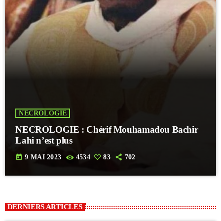
NECROLOGIE
NECROLOGIE : Chérif Mouhamadou Bachir
Lahi n’est plus
today
9 MAI 2023
4534
83
702
DERNIERS ARTICLES