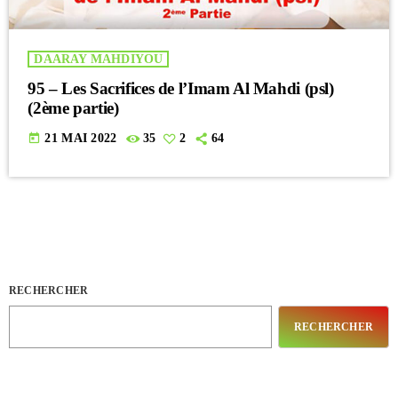
DAARAY MAHDIYOU
95 – Les Sacrifices de l’Imam Al Mahdi (psl)
(2ème partie)
today
21 MAI 2022
35
2
64
RECHERCHER
RECHERCHER