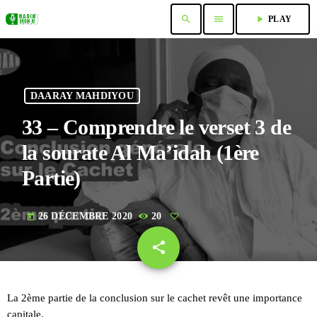
search
menu
play_arrow
PLAY
DAARAY MAHDIYOU
33 – Comprendre le verset 3 de
la sourate Al Ma’idah (1ère
Partie)
26 DÉCEMBRE 2020
20
today
share
email
La 2ème partie de la conclusion sur le cachet revêt une importance
capitale.