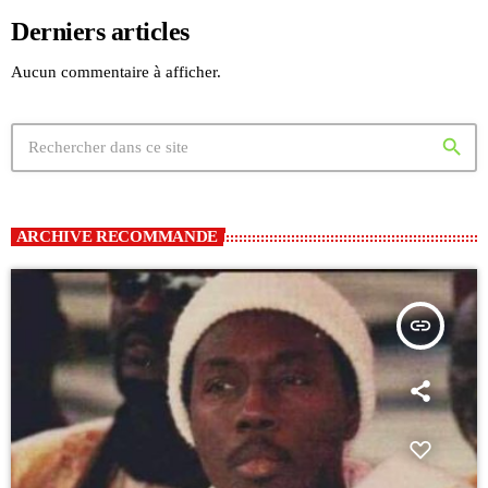
Derniers articles
Aucun commentaire à afficher.
search
ARCHIVE RECOMMANDE
insert_link