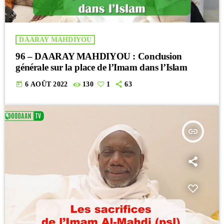
DAARAY MAHDIYOU
96 – DAARAY MAHDIYOU : Conclusion
générale sur la place de l’Imam dans l’Islam
today
6 AOÛT 2022
130
1
63
insert_link