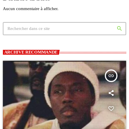
Aucun commentaire à afficher.
search
ARCHIVE RECOMMANDE
insert_link