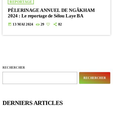
REPORTAGE
PÈLERINAGE ANNUEL DE NGÂKHAM
2024 : Le reportage de Sélou Laye BA
today
13 MAI 2024
29
82
RECHERCHER
RECHERCHER
DERNIERS ARTICLES