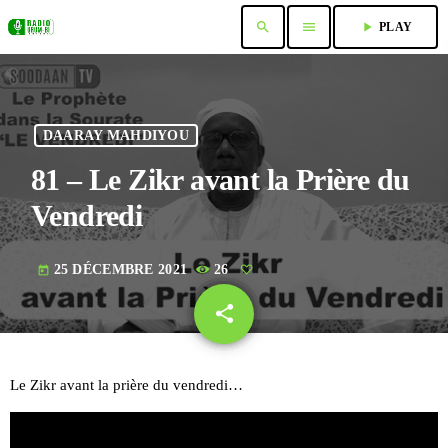
search
menu
play_arrow
PLAY
DAARAY MAHDIYOU
81 – Le Zikr avant la Prière du
Vendredi
25 DÉCEMBRE 2021
26
today
share
email
Le Zikr avant la prière du vendredi…