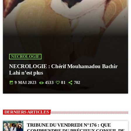
NECROLOGIE
NECROLOGIE : Chérif Mouhamadou Bachir
Lahi n’est plus
today
9 MAI 2023
4533
81
702
DERNIERS ARTICLES
TRIBUNE DU VENDREDI N°176 : QUE
COMPRENDRE DU PRÉCIEUX CONSEIL DE