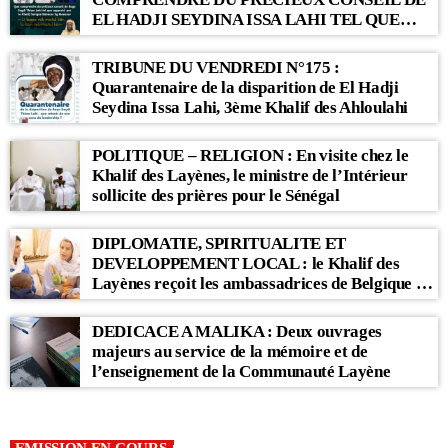
EL HADJI SEYDINA ISSA LAHI TEL QUE
RAPPORTÉ PAR LE KHALIF SERIGNE
BABACAR SY MANSOUR : « Li Baax Matul
TRIBUNE DU VENDREDI N°175 :
Kër, Li Bon Matul Kër »
Quarantenaire de la disparition de El Hadji
Seydina Issa Lahi, 3ème Khalif des Ahloulahi
POLITIQUE – RELIGION : En visite chez le
Khalif des Layènes, le ministre de l’Intérieur
sollicite des prières pour le Sénégal
DIPLOMATIE, SPIRITUALITE ET
DEVELOPPEMENT LOCAL : le Khalif des
Layènes reçoit les ambassadrices de Belgique et
des Pays-Bas
DEDICACE A MALIKA : Deux ouvrages
majeurs au service de la mémoire et de
l’enseignement de la Communauté Layène