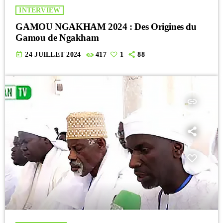
INTERVIEW
GAMOU NGAKHAM 2024 : Des Origines du
Gamou de Ngakham
today
24 JUILLET 2024
417
1
88
insert_link