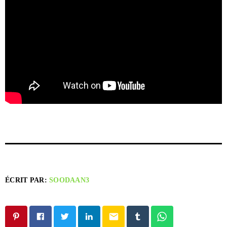
ÉCRIT PAR:
SOODAAN3
email