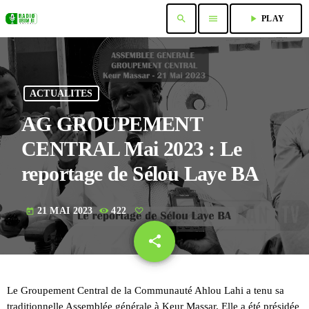
search
menu
play_arrow
PLAY
ACTUALITES
AG GROUPEMENT
CENTRAL Mai 2023 : Le
reportage de Sélou Laye BA
21 MAI 2023
422
today
share
email
Le Groupement Central de la Communauté Ahlou Lahi a tenu sa
traditionnelle Assemblée générale à Keur Massar. Elle a été présidée