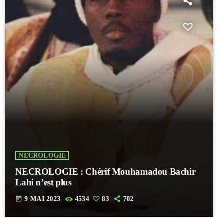
NECROLOGIE
NECROLOGIE : Chérif Mouhamadou Bachir
Lahi n’est plus
today
9 MAI 2023
4534
83
702