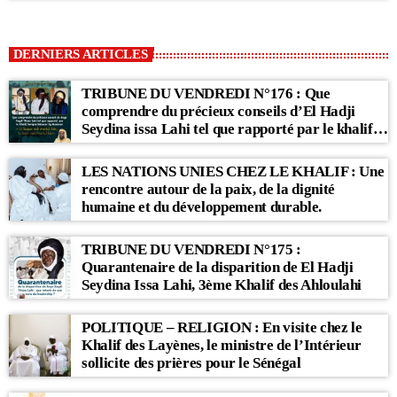
DERNIERS ARTICLES
TRIBUNE DU VENDREDI N°176 : Que
comprendre du précieux conseils d’El Hadji
Seydina issa Lahi tel que rapporté par le khalif
Babacar Sy Mansour : « Li Baax Matul Kër, Li
Bon Matul Kër »
LES NATIONS UNIES CHEZ LE KHALIF : Une
rencontre autour de la paix, de la dignité
humaine et du développement durable.
TRIBUNE DU VENDREDI N°175 :
Quarantenaire de la disparition de El Hadji
Seydina Issa Lahi, 3ème Khalif des Ahloulahi
POLITIQUE – RELIGION : En visite chez le
Khalif des Layènes, le ministre de l’Intérieur
sollicite des prières pour le Sénégal