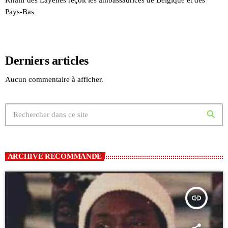
Khalif des Layènes reçoit les ambassadrices de Belgique et des
Pays-Bas
Derniers articles
Aucun commentaire à afficher.
search
ARCHIVE RECOMMANDE
insert_link