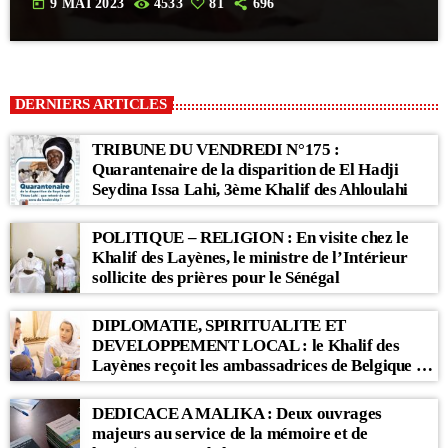
today
9 MAI 2023
4533
81
696
DERNIERS ARTICLES
TRIBUNE DU VENDREDI N°175 :
Quarantenaire de la disparition de El Hadji
Seydina Issa Lahi, 3ème Khalif des Ahloulahi
POLITIQUE – RELIGION : En visite chez le
Khalif des Layènes, le ministre de l’Intérieur
sollicite des prières pour le Sénégal
DIPLOMATIE, SPIRITUALITE ET
DEVELOPPEMENT LOCAL : le Khalif des
Layènes reçoit les ambassadrices de Belgique et
des Pays-Bas
DEDICACE A MALIKA : Deux ouvrages
majeurs au service de la mémoire et de