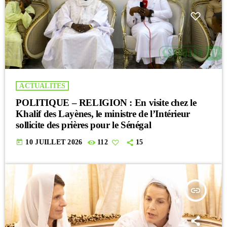
ACTUALITES
POLITIQUE – RELIGION : En visite chez le
Khalif des Layènes, le ministre de l’Intérieur
sollicite des prières pour le Sénégal
today
10 JUILLET 2026
112
15
insert_link