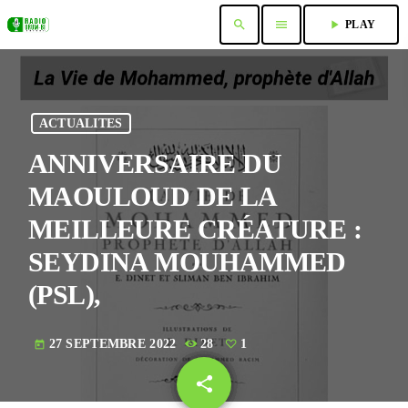
search
menu
play_arrow
PLAY
ACTUALITES
ANNIVERSAIRE DU
MAOULOUD DE LA
MEILLEURE CRÉATURE :
SEYDINA MOUHAMMED
(PSL),
27 SEPTEMBRE 2022
28
1
today
share
email
1